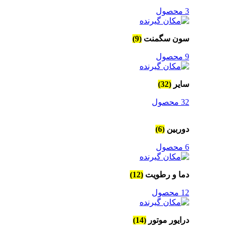
3 محصول
سون سگمنت
(9)
9 محصول
سایر
(32)
32 محصول
دوربین
(6)
6 محصول
دما و رطویت
(12)
12 محصول
درایور موتور
(14)