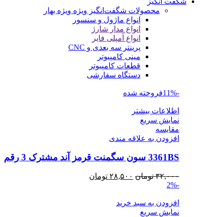
شگفت انگیز
محصولات شگفت‌انگیز ویژه
ویژه بهار
انواع ماژول و سنسور
انواع مدار شارژ
انواع آمپلی فایر
پرینتر سه بعدی و CNC
مینی کامپیوتر
قطعات کامپیوتر
دستگاه سفارشی
-11%
فروخته شده
اطلاعات بیشتر
نمایش سریع
مقايسه
افزودن به علاقه مندی
3361BS سون سگمنت قرمز آند مشترک 3 رقم
قیمت
قیمت
۳۲,۰۰۰
تومان
۲۸,۵۰۰
تومان
-2%
اصلی
فعلی
۳۲,۰۰۰ تومان
۲۸,۵۰۰ تومان
افزودن به سبد خرید
بود.
است.
نمایش سریع