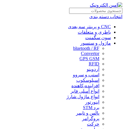
انتخاب دسته بندی
CNC و پرینتر سه بعدی
باطری و متعلقات
سون سگمنت
ماژول و سنسور
bluetooth / RF
Convertor
GPS GSM
RFID
آردوینو
استپ و سروو
اسیلوسکوپ
افزاینده-کاهنده
انواع آمپلی فایر
انواع ماژول شارژ
اینورتور
برد STM
پالس و تایمر
پروگرامر
حرکت