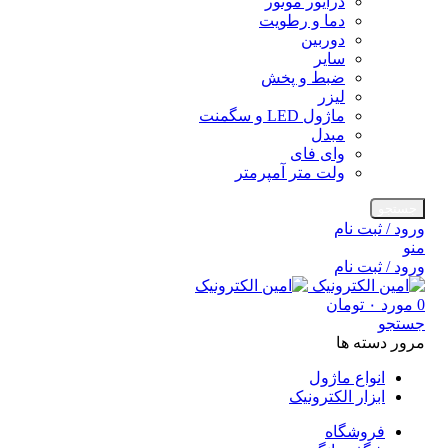
درایور موتور
دما و رطویت
دوربین
سایر
ضبط و پخش
لیزر
ماژول LED و سگمنت
مبدل
وای فای
ولت متر آمپرمتر
جستجو
ورود / ثبت نام
منو
ورود / ثبت نام
0
مورد
۰
تومان
جستجو
مرور دسته ها
انواع ماژول
ابزار الکترونیک
فروشگاه