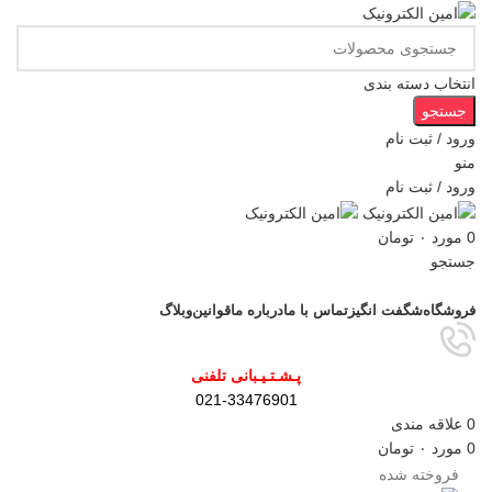
انتخاب دسته بندی
جستجو
ورود / ثبت نام
منو
ورود / ثبت نام
0
مورد
۰
تومان
جستجو
مرور دسته ها
فروشگاه
شگفت انگیز
تماس با ما
درباره ما
قوانین
وبلاگ
پـشـتـیـبانی تلفنی
021-33476901
0
علاقه مندی
0
مورد
۰
تومان
فروخته شده