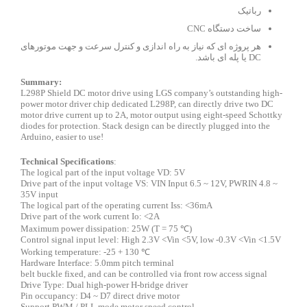
رباتیک
ساخت دستگاه CNC
هر پروژه ای که نیاز به راه اندازی و کنترل سرعت و جهت موتورهای
DC یا پله ای باشد.
Summary:
L298P Shield DC motor drive using LGS company’s outstanding high-
power motor driver chip dedicated L298P, can directly drive two DC
motor drive current up to 2A, motor output using eight-speed Schottky
diodes for protection. Stack design can be directly plugged into the
Arduino, easier to use!
Technical Specifications
:
The logical part of the input voltage VD: 5V
Drive part of the input voltage VS: VIN Input 6.5 ~ 12V, PWRIN 4.8 ~
35V input
The logical part of the operating current Iss: <36mA
Drive part of the work current Io: <2A
Maximum power dissipation: 25W (T = 75 ℃)
Control signal input level: High 2.3V <Vin <5V, low -0.3V <Vin <1.5V
Working temperature: -25 + 130 ℃
Hardware Interface: 5.0mm pitch terminal
belt buckle fixed, and can be controlled via front row access signal
Drive Type: Dual high-power H-bridge driver
Pin occupancy: D4 ~ D7 direct drive motor
Support PWM / PLL mode motor speed control