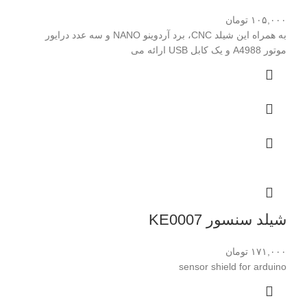
۱۰۵,۰۰۰
تومان
به همراه این شیلد CNC، برد آردوینو NANO و سه عدد درایور
موتور A4988 و یک کابل USB ارائه می
شیلد سنسور KE0007
۱۷۱,۰۰۰
تومان
sensor shield for arduino