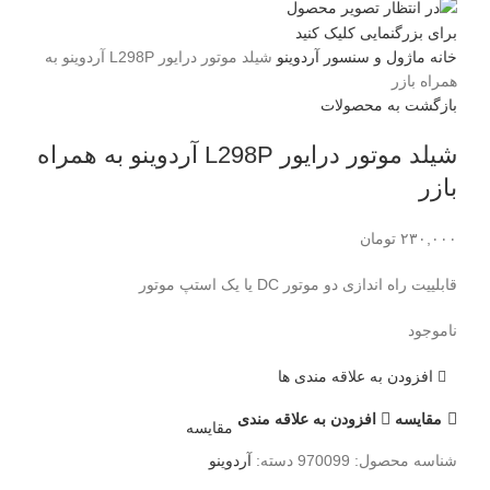
برای بزرگنمایی کلیک کنید
خانه
ماژول و سنسور
آردوینو
شیلد موتور درایور L298P آردوینو به
همراه بازر
بازگشت به محصولات
شیلد موتور درایور L298P آردوینو به همراه
بازر
۲۳۰,۰۰۰
تومان
قابلییت راه اندازی دو موتور DC یا یک استپ موتور
ناموجود
افزودن به علاقه مندی ها
مقايسه
افزودن به علاقه مندی
مقایسه
شناسه محصول:
970099
دسته:
آردوینو