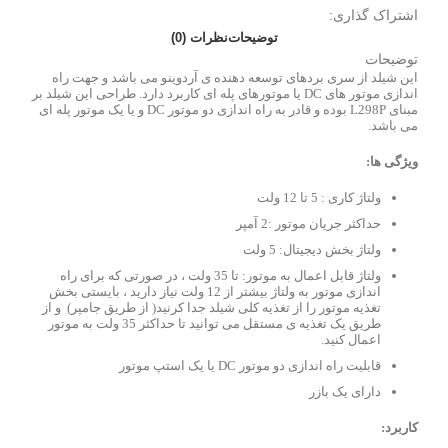
اشتراک گذاری:
توضیحات
نظرات (0)
توضیحات
این شیلد از سری بردهای توسعه دهنده ی آردوینو می باشد و جهت راه
اندازی موتور های DC یا موتورهای پله ای کاربرد دارد. طراحی این شیلد بر
مبنای L298P بوده و قادر به راه اندازی دو موتور DC و یا یک موتور پله ای
می باشد.
ویژگی ها:
ولتاژ کاری : 5 تا 12 ولت
حداکثر جریان موتور :2 آمپر
ولتاژ بخش دیجیتال: 5 ولت
ولتاژ قابل اعمال به موتور: تا 35 ولت ، در صورتی که برای راه
اندازی موتور به ولتاژ بیشتر از 12 ولت نیاز دارید ، بایستی بخش
تغذیه موتور را از تغذیه کلی شیلد جدا کرنید( از طریق جامپر) و از
طریق یک تغذیه ی مستقل می توانید تا حداکثر 35 ولت به موتور
اعمال کنید.
قابلیت راه اندازی دو موتور DC یا یک استپ موتور
دارای یک بازر
کاربرد: