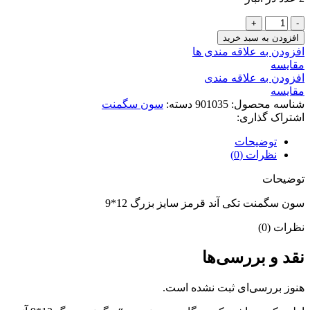
سگمنت
بزرگ
افزودن به سبد خرید
12*9
افزودن به علاقه مندی ها
آند
مقايسه
مشترک
افزودن به علاقه مندی
عدد
مقایسه
شناسه محصول:
901035
دسته:
سون سگمنت
اشتراک گذاری:
توضیحات
نظرات (0)
توضیحات
سون سگمنت تکی آند قرمز سایز بزرگ 12*9
نظرات (0)
نقد و بررسی‌ها
هنوز بررسی‌ای ثبت نشده است.