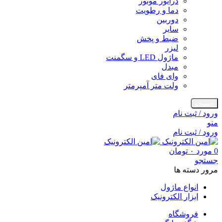
درایور موتور
دما و رطویت
دوربین
سایر
ضبط و پخش
لیزر
ماژول LED و سگمنت
مبدل
وای فای
ولت متر آمپرمتر
جستجو
ورود / ثبت نام
منو
ورود / ثبت نام
0
مورد
۰
تومان
جستجو
مرور دسته ها
انواع ماژول
ابزار الکترونیک
فروشگاه