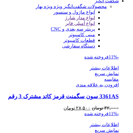
شگفت انگیز
محصولات شگفت‌انگیز ویژه
ویژه بهار
انواع ماژول و سنسور
انواع مدار شارژ
انواع آمپلی فایر
پرینتر سه بعدی و CNC
مینی کامپیوتر
قطعات کامپیوتر
دستگاه سفارشی
-11%
فروخته شده
اطلاعات بیشتر
نمایش سریع
مقايسه
افزودن به علاقه مندی
3361AS سون سگمنت قرمز کاتد مشترک 3 رقم
قیمت
قیمت
۳۲,۰۰۰
تومان
۲۸,۵۰۰
تومان
اصلی
فعلی
-11%
فروخته شده
۳۲,۰۰۰ تومان
۲۸,۵۰۰ تومان
اطلاعات بیشتر
بود.
است.
نمایش سریع