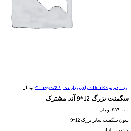
برد آردوینو Uno R3 دارای پردازنده ATmega328P
۰
تومان
سگمنت بزرگ 12*9 آند مشترک
۲۵۴,۰۰۰
تومان
سون سگمنت سایز بزرگ 12*9
2 عدد در انبار