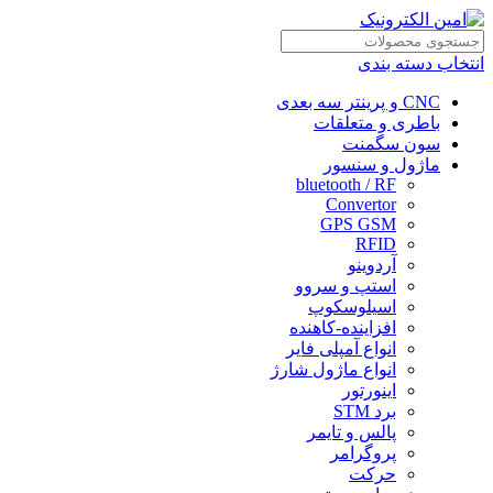
انتخاب دسته بندی
CNC و پرینتر سه بعدی
باطری و متعلقات
سون سگمنت
ماژول و سنسور
bluetooth / RF
Convertor
GPS GSM
RFID
آردوینو
استپ و سروو
اسیلوسکوپ
افزاینده-کاهنده
انواع آمپلی فایر
انواع ماژول شارژ
اینورتور
برد STM
پالس و تایمر
پروگرامر
حرکت