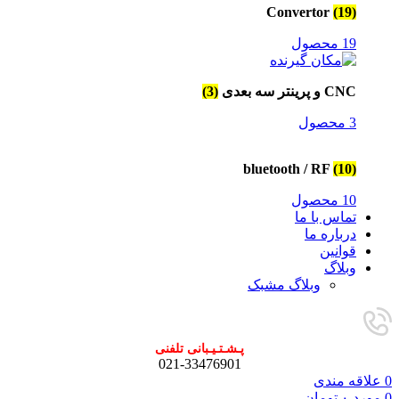
Convertor
(19)
19 محصول
CNC و پرینتر سه بعدی
(3)
3 محصول
bluetooth / RF
(10)
10 محصول
تماس با ما
درباره ما
قوانین
وبلاگ
وبلاگ مشبک
پـشـتـیـبانی تلفنی
021-33476901
0
علاقه مندی
0
مورد
۰
تومان