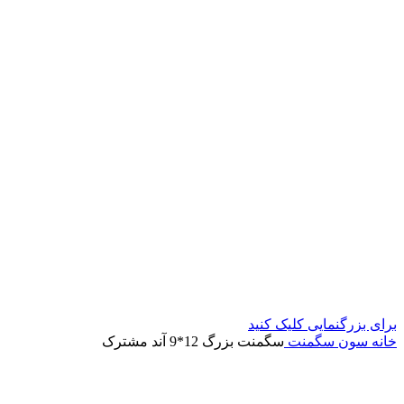
برای بزرگنمایی کلیک کنید
خانه
سون سگمنت
سگمنت بزرگ 12*9 آند مشترک