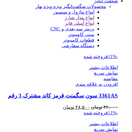
شگفت انگیز
محصولات شگفت‌انگیز ویژه
ویژه بهار
انواع ماژول و سنسور
انواع مدار شارژ
انواع آمپلی فایر
پرینتر سه بعدی و CNC
مینی کامپیوتر
قطعات کامپیوتر
دستگاه سفارشی
-11%
فروخته شده
اطلاعات بیشتر
نمایش سریع
مقايسه
افزودن به علاقه مندی
3361AS سون سگمنت قرمز کاتد مشترک 3 رقم
قیمت
قیمت
۳۲,۰۰۰
تومان
۲۸,۵۰۰
تومان
اصلی
فعلی
-11%
فروخته شده
۳۲,۰۰۰ تومان
۲۸,۵۰۰ تومان
اطلاعات بیشتر
بود.
است.
نمایش سریع