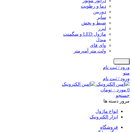
درایور موتور
دما و رطویت
دوربین
سایر
ضبط و پخش
لیزر
ماژول LED و سگمنت
مبدل
وای فای
ولت متر آمپرمتر
جستجو
ورود / ثبت نام
منو
ورود / ثبت نام
0
مورد
۰
تومان
جستجو
مرور دسته ها
انواع ماژول
ابزار الکترونیک
فروشگاه