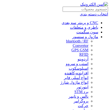
انتخاب دسته بندی
CNC و پرینتر سه بعدی
باطری و متعلقات
سون سگمنت
ماژول و سنسور
bluetooth / RF
Convertor
GPS GSM
RFID
آردوینو
استپ و سروو
اسیلوسکوپ
افزاینده-کاهنده
انواع آمپلی فایر
انواع ماژول شارژ
اینورتور
برد STM
پالس و تایمر
پروگرامر
حرکت