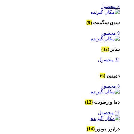
3 محصول
سون سگمنت
(9)
9 محصول
سایر
(32)
32 محصول
دوربین
(6)
6 محصول
دما و رطویت
(12)
12 محصول
درایور موتور
(14)