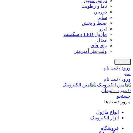
درایور موتور
دما و رطویت
دوربین
سایر
ضبط و پخش
لیزر
ماژول LED و سگمنت
مبدل
وای فای
ولت متر آمپرمتر
جستجو
ورود / ثبت نام
منو
ورود / ثبت نام
0
مورد
۰
تومان
جستجو
مرور دسته ها
انواع ماژول
ابزار الکترونیک
فروشگاه