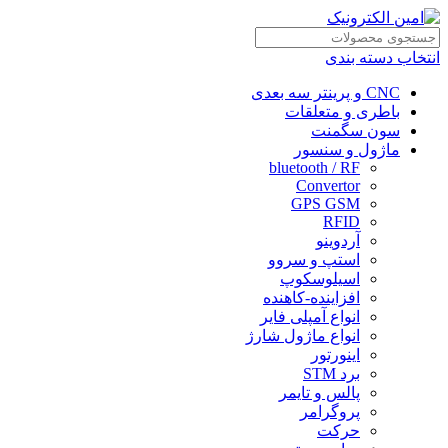
انتخاب دسته بندی
CNC و پرینتر سه بعدی
باطری و متعلقات
سون سگمنت
ماژول و سنسور
bluetooth / RF
Convertor
GPS GSM
RFID
آردوینو
استپ و سروو
اسیلوسکوپ
افزاینده-کاهنده
انواع آمپلی فایر
انواع ماژول شارژ
اینورتور
برد STM
پالس و تایمر
پروگرامر
حرکت