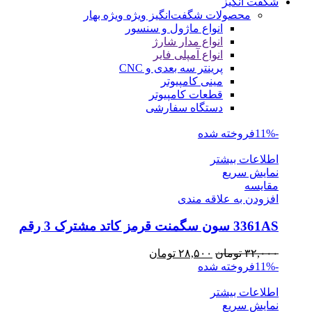
شگفت انگیز
محصولات شگفت‌انگیز ویژه
ویژه بهار
انواع ماژول و سنسور
انواع مدار شارژ
انواع آمپلی فایر
پرینتر سه بعدی و CNC
مینی کامپیوتر
قطعات کامپیوتر
دستگاه سفارشی
-11%
فروخته شده
اطلاعات بیشتر
نمایش سریع
مقايسه
افزودن به علاقه مندی
3361AS سون سگمنت قرمز کاتد مشترک 3 رقم
قیمت
قیمت
۳۲,۰۰۰
تومان
۲۸,۵۰۰
تومان
اصلی
فعلی
-11%
فروخته شده
۳۲,۰۰۰ تومان
۲۸,۵۰۰ تومان
اطلاعات بیشتر
بود.
است.
نمایش سریع