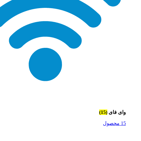
وای فای
(15)
15 محصول