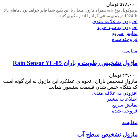
۵۷۸,۰۰۰
تومان
ترموکوپل نوع
k
به همراه ماژول مبدل، با این پکیج شما قادر خواهد بود دماهای بالا
تا 1024 درجه ی سانتی گراد را اندازه گیری کنید
افزودن به علاقه مندی
افزودن به سبد خرید
نمایش سریع
فروخته شده
مقايسه
ماژول تشخیص رطوبت و باران Rain Sensor YL-85
۲۳,۰۰۰
تومان
ماژول تشخیص باران ، نحوه ی عملکرد این ماژول به این گونه است
که هنگام خیس شدن قسمت سنسور هدایت
افزودن به علاقه مندی
اطلاعات بیشتر
نمایش سریع
فروخته شده
مقايسه
ماژول تشخیص سطح آب