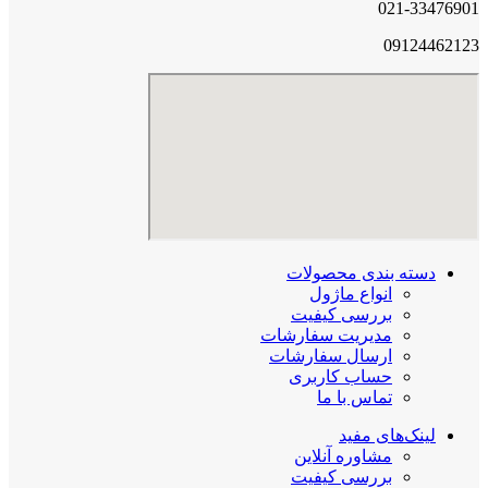
021-33476901
09124462123
دسته بندی محصولات
انواع ماژول
بررسی کیفیت
مدیریت سفارشات
ارسال سفارشات
حساب کاربری
تماس با ما
لینک‌های مفید
مشاوره آنلاین
بررسی کیفیت