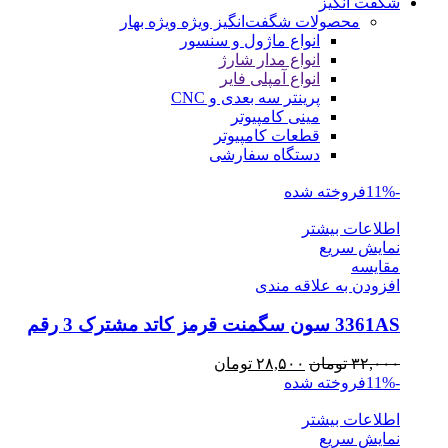
شگفت انگیز
محصولات شگفت‌انگیز ویژه
ویژه بهار
انواع ماژول و سنسور
انواع مدار شارژ
انواع آمپلی فایر
پرینتر سه بعدی و CNC
مینی کامپیوتر
قطعات کامپیوتر
دستگاه سفارشی
-11%
فروخته شده
اطلاعات بیشتر
نمایش سریع
مقايسه
افزودن به علاقه مندی
3361AS سون سگمنت قرمز کاتد مشترک 3 رقم
قیمت
قیمت
۳۲,۰۰۰
تومان
۲۸,۵۰۰
تومان
اصلی
فعلی
-11%
فروخته شده
۳۲,۰۰۰ تومان
۲۸,۵۰۰ تومان
اطلاعات بیشتر
بود.
است.
نمایش سریع