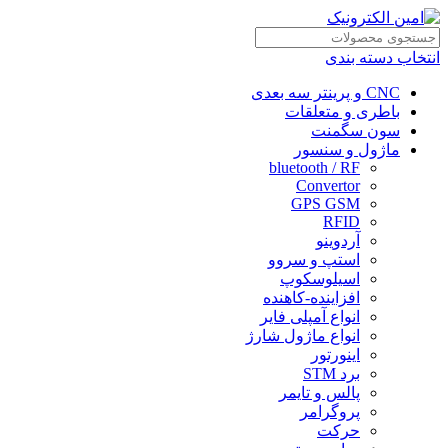
انتخاب دسته بندی
CNC و پرینتر سه بعدی
باطری و متعلقات
سون سگمنت
ماژول و سنسور
bluetooth / RF
Convertor
GPS GSM
RFID
آردوینو
استپ و سروو
اسیلوسکوپ
افزاینده-کاهنده
انواع آمپلی فایر
انواع ماژول شارژ
اینورتور
برد STM
پالس و تایمر
پروگرامر
حرکت