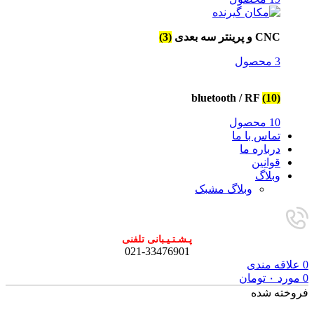
CNC و پرینتر سه بعدی
(3)
3 محصول
bluetooth / RF
(10)
10 محصول
تماس با ما
درباره ما
قوانین
وبلاگ
وبلاگ مشبک
پـشـتـیـبانی تلفنی
021-33476901
0
علاقه مندی
0
مورد
۰
تومان
فروخته شده