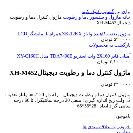
برای بزرگنمایی کلیک کنید
خانه
ماژول و سنسور
دما و رطویت
ماژول کنترل دما و رطوبت
دیجیتالXH-M452
ماژول تغذیه کاهنده ولتاژ ZK-12KX همراه با نمایشگر LCD
۵۲۰,۰۰۰
تومان
بازگشت به محصولات
آمپلی فایر 2X160 وات استریو TDA7498E مدل XY-C160H
۳,۱۰۰,۰۰۰
تومان
ماژول کنترل دما و رطوبت دیجیتالXH-M452
۲۲۰,۰۰۰
تومان
ماژول کنترل دما و رطوبت دیجیتال – رله دار am2120 ولتاژ تغذیه :
12 ولت رنج اندازه گیری : منفی 20 درجه سانتیگراد تا 60 درجه
سانتی گراد ابعاد : 28*55*65
ناموجود
افزودن به علاقه مندی ها
مقايسه