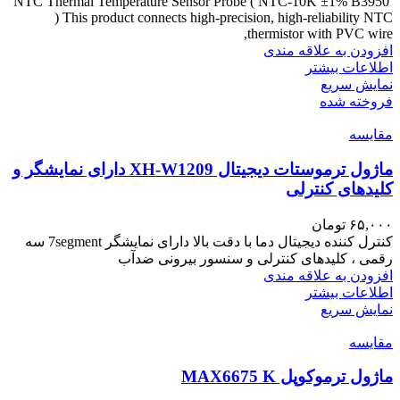
NTC Thermal Temperature Sensor Probe ( NTC-10K ±1% B3950
) This product connects high-precision, high-reliability NTC
thermistor with PVC wire,
افزودن به علاقه مندی
اطلاعات بیشتر
نمایش سریع
فروخته شده
مقايسه
ماژول ترموستات دیجیتال XH-W1209 دارای نمایشگر و
کلیدهای کنترلی
۶۵,۰۰۰
تومان
کنترل کننده دیجیتال دما با دقت بالا دارای نمایشگر 7segment سه
رقمی ، کلیدهای کنترلی و سنسور بیرونی ضدآب
افزودن به علاقه مندی
اطلاعات بیشتر
نمایش سریع
مقايسه
ماژول ترموکوپل MAX6675 K