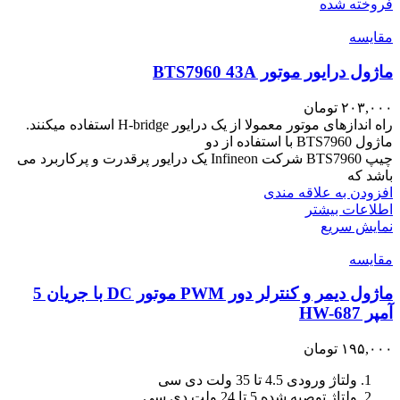
فروخته شده
مقايسه
ماژول درایور موتور BTS7960 43A
۲۰۳,۰۰۰
تومان
راه اندازهای موتور معمولا از یک درایور H-bridge استفاده میکنند.
ماژول BTS7960 با استفاده از دو
چیپ BTS7960 شرکت Infineon یک درایور پرقدرت و پرکاربرد می
باشد که
افزودن به علاقه مندی
اطلاعات بیشتر
نمایش سریع
مقايسه
ماژول دیمر و کنترلر دور PWM موتور DC با جریان 5
آمپر HW-687
۱۹۵,۰۰۰
تومان
ولتاژ ورودی 4.5 تا 35 ولت دی سی
ولتاژ توصیه شده 5 تا 24 ولت دی سی