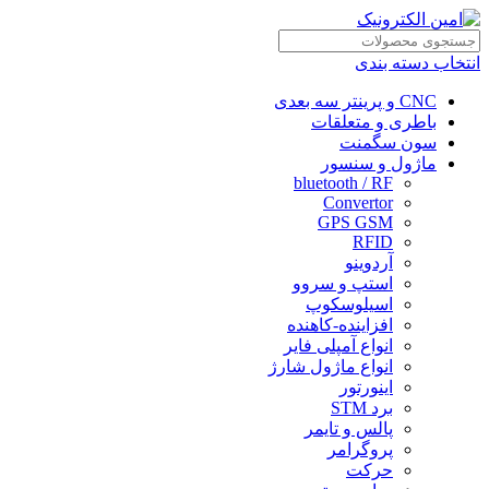
انتخاب دسته بندی
CNC و پرینتر سه بعدی
باطری و متعلقات
سون سگمنت
ماژول و سنسور
bluetooth / RF
Convertor
GPS GSM
RFID
آردوینو
استپ و سروو
اسیلوسکوپ
افزاینده-کاهنده
انواع آمپلی فایر
انواع ماژول شارژ
اینورتور
برد STM
پالس و تایمر
پروگرامر
حرکت