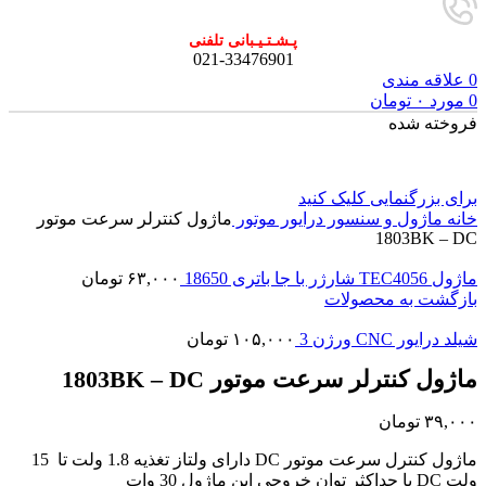
پـشـتـیـبانی تلفنی
021-33476901
0
علاقه مندی
0
مورد
۰
تومان
فروخته شده
برای بزرگنمایی کلیک کنید
خانه
ماژول و سنسور
درایور موتور
ماژول کنترلر سرعت موتور
1803BK – DC
ماژول TEC4056 شارژر با جا باتری 18650
۶۳,۰۰۰
تومان
بازگشت به محصولات
شیلد درایور CNC ورژن 3
۱۰۵,۰۰۰
تومان
ماژول کنترلر سرعت موتور 1803BK – DC
۳۹,۰۰۰
تومان
ماژول کنترل سرعت موتور DC دارای ولتاز تغذیه 1.8 ولت تا 15
ولت DC با حداکثر توان خروجی این ماژول 30 وات