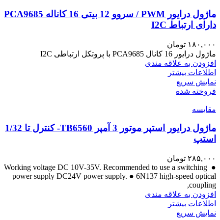
ماژول درایور PWM / سروو 12 بیتی 16 کاناله PCA9685
دارای ارتباط I2C
۱۸۰,۰۰۰
تومان
ماژول درایور 16 کانال PCA9685 با پروتکل ارتباطی I2C
افزودن به علاقه مندی
اطلاعات بیشتر
نمایش سریع
فروخته شده
مقايسه
ماژول درایور استپر موتور 3 آمپر TB6560- کنترل تا 1/32
استپ
۲۸۵,۰۰۰
تومان
● Working voltage DC 10V-35V. Recommended to use a switching
power supply DC24V power supply. ● 6N137 high-speed optical
coupling,
افزودن به علاقه مندی
اطلاعات بیشتر
نمایش سریع