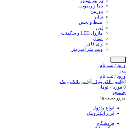
درایور موتور
دما و رطویت
دوربین
سایر
ضبط و پخش
لیزر
ماژول LED و سگمنت
مبدل
وای فای
ولت متر آمپرمتر
جستجو
ورود / ثبت نام
منو
ورود / ثبت نام
0
مورد
۰
تومان
جستجو
مرور دسته ها
انواع ماژول
ابزار الکترونیک
فروشگاه