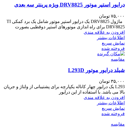
درایور استپر موتور DRV8825 ویژه پرینتر سه بعدی
۷۵,۰۰۰
تومان
ماژول DRV8825 یک درایور استپر موتور شامل یک برد کمکی TI
DRV8825 برای راه اندازی موتورهای استپر دوقطبی بصورت
افزودن به علاقه مندی
اطلاعات بیشتر
نمایش سریع
فروخته شده
مقايسه
شیلد درایور موتور L293D
۳۵,۰۰۰
تومان
L293 یک درایور چهار کاناله یکپارچه برای پشتیبانی از ولتاژ و جریان
بالا می باشد. با استفاده از این درایور
افزودن به علاقه مندی
اطلاعات بیشتر
نمایش سریع
فروخته شده
مقايسه