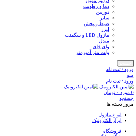
درایور موتور
دما و رطویت
دوربین
سایر
ضبط و پخش
لیزر
ماژول LED و سگمنت
مبدل
وای فای
ولت متر آمپرمتر
جستجو
ورود / ثبت نام
منو
ورود / ثبت نام
0
مورد
۰
تومان
جستجو
مرور دسته ها
انواع ماژول
ابزار الکترونیک
فروشگاه