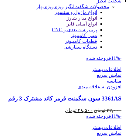
شگفت انگیز
محصولات شگفت‌انگیز ویژه
ویژه بهار
انواع ماژول و سنسور
انواع مدار شارژ
انواع آمپلی فایر
پرینتر سه بعدی و CNC
مینی کامپیوتر
قطعات کامپیوتر
دستگاه سفارشی
-11%
فروخته شده
اطلاعات بیشتر
نمایش سریع
مقايسه
افزودن به علاقه مندی
3361AS سون سگمنت قرمز کاتد مشترک 3 رقم
قیمت
قیمت
۳۲,۰۰۰
تومان
۲۸,۵۰۰
تومان
اصلی
فعلی
-11%
فروخته شده
۳۲,۰۰۰ تومان
۲۸,۵۰۰ تومان
اطلاعات بیشتر
بود.
است.
نمایش سریع