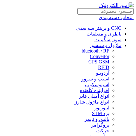
انتخاب دسته بندی
CNC و پرینتر سه بعدی
باطری و متعلقات
سون سگمنت
ماژول و سنسور
bluetooth / RF
Convertor
GPS GSM
RFID
آردوینو
استپ و سروو
اسیلوسکوپ
افزاینده-کاهنده
انواع آمپلی فایر
انواع ماژول شارژ
اینورتور
برد STM
پالس و تایمر
پروگرامر
حرکت