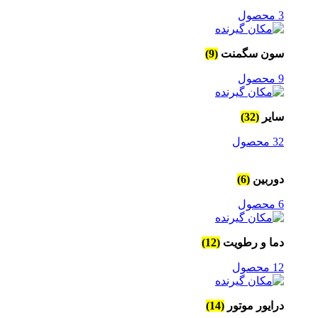
3 محصول
سون سگمنت
(9)
9 محصول
سایر
(32)
32 محصول
دوربین
(6)
6 محصول
دما و رطویت
(12)
12 محصول
درایور موتور
(14)