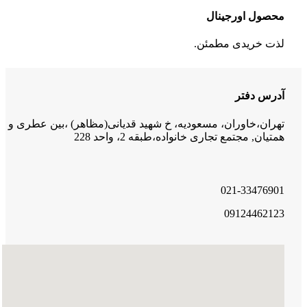
محصول اورجینال
لذت خریدی مطمئن.
آدرس دفتر
تهران،خاوران، مسعودیه، خ شهید قدیانی(مظاهر) ،بین عطری و
همتیان, مجتمع تجاری خانواده،طبقه 2، واحد 228
021-33476901
09124462123