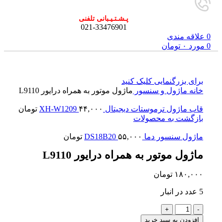
پـشـتـیـبانی تلفنی
021-33476901
0
علاقه مندی
0
مورد
۰
تومان
برای بزرگنمایی کلیک کنید
خانه
ماژول و سنسور
ماژول موتور به همراه درایور L9110
قاب ماژول ترموستات دیجیتال XH-W1209
۴۴,۰۰۰
تومان
بازگشت به محصولات
ماژول سنسور دما DS18B20
۵۵,۰۰۰
تومان
ماژول موتور به همراه درایور L9110
۱۸۰,۰۰۰
تومان
5 عدد در انبار
افزودن به سبد خرید