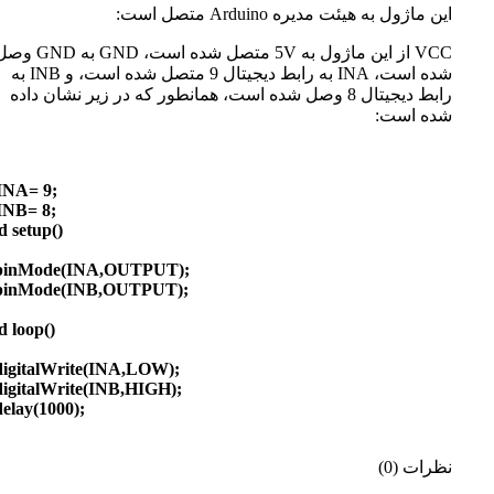
این ماژول به هیئت مدیره Arduino متصل است:
VCC از این ماژول به 5V متصل شده است، GND به D
شده است، INA به رابط دیجیتال 9 متصل شده است، و INB به
رابط دیجیتال 8 وصل شده است، همانطور که در زیر نشان داده
شده است:
tINA= 9;
INB= 8;
d setup()
nMode(INA,OUTPUT);
nMode(INB,OUTPUT);
d loop()
gitalWrite(INA,LOW);
gitalWrite(INB,HIGH);
lay(1000);
نظرات (0)