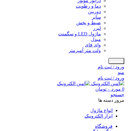
درایور موتور
دما و رطویت
دوربین
سایر
ضبط و پخش
لیزر
ماژول LED و سگمنت
مبدل
وای فای
ولت متر آمپرمتر
جستجو
ورود / ثبت نام
منو
ورود / ثبت نام
0
مورد
۰
تومان
جستجو
مرور دسته ها
انواع ماژول
ابزار الکترونیک
فروشگاه