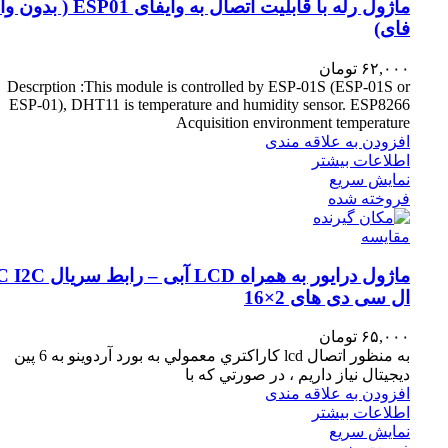
ماژول رله با قابلیت اتصال به وایفای ESP01 ( 
فای)
۶۲,۰۰۰
تومان
Descrption :This module is controlled by ESP-01S (ESP-01S or
ESP-01), DHT11 is temperature and humidity sensor. ESP8266
Acquisition environment temperature
افزودن به علاقه مندی
اطلاعات بیشتر
نمایش سریع
فروخته شده
مقايسه
ماژول درایور به همراه LCD آبی – رابط
ال سی دی های 2×16
۶۵,۰۰۰
تومان
به منظور اتصال lcd كاراكتري معمولي به بورد آردوينو به 6 پين
ديجيتال نياز داريم ، در صورتي كه با
افزودن به علاقه مندی
اطلاعات بیشتر
نمایش سریع