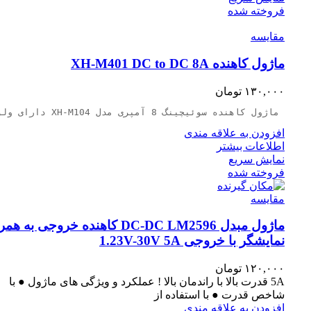
فروخته شده
مقايسه
ماژول کاهنده XH-M401 DC to DC 8A
۱۳۰,۰۰۰
تومان
 ماژول کاهنده سوئیچینگ 8 آمپری مدل XH-M104 دارای ولوم برای تنظیم خروجی و جریان ماکزیمم 8 آمپری و توان 200 واتی
افزودن به علاقه مندی
اطلاعات بیشتر
نمایش سریع
فروخته شده
مقايسه
ماژول مبدل DC-DC LM2596 کاهنده خروجی به ه
نمایشگر با خروجی 1.23V-30V 5A
۱۲۰,۰۰۰
تومان
5A قدرت بالا با راندمان بالا ! عملکرد و ویژگی های ماژول ● با
شاخص قدرت ● با استفاده از
افزودن به علاقه مندی