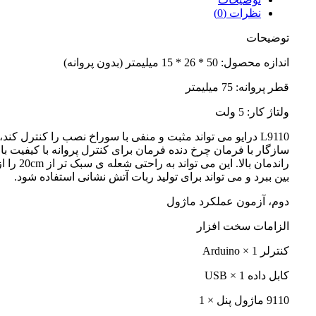
نظرات (0)
توضیحات
اندازه محصول: 50 * 26 * 15 میلیمتر (بدون پروانه)
قطر پروانه: 75 میلیمتر
ولتاژ کار: 5 ولت
L9110 درایو می تواند مثبت و منفی با سوراخ نصب را کنترل کند،
سازگار با فرمان چرخ دنده فرمان برای کنترل پروانه با کیفیت بالا
راندمان بالا. این می تواند به راحتی شعله ی سبک تر از m
بین ببرد و می تواند برای تولید ربات آتش نشانی استفاده شود.
دوم، آزمون عملکرد ماژول
الزامات سخت افزار
کنترلر Arduino × 1
کابل داده USB × 1
9110 ماژول پنل × 1