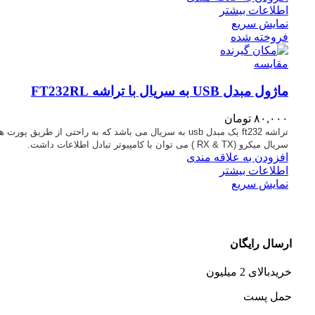
اطلاعات بیشتر
نمایش سریع
فروخته شده
مقايسه
ماژول مبدل USB به سریال با تراشه FT232RL
۸۰,۰۰۰
تومان
تراشه
ft232
یک مبدل
usb
به سریال می باشد که به راحتی از طریق پورت ه
سریال میکرو
( RX & TX)
می توان با کامپیوتر تبادل اطلاعات داشت.
افزودن به علاقه مندی
اطلاعات بیشتر
نمایش سریع
ارسال رایگان
خریدبالای 2 میلیون
حمل پست