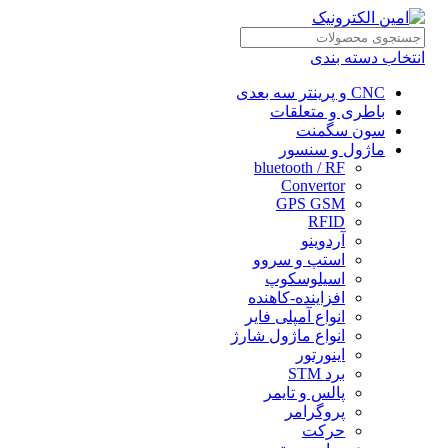
انتخاب دسته بندی
CNC و پرینتر سه بعدی
باطری و متعلقات
سون سگمنت
ماژول و سنسور
bluetooth / RF
Convertor
GPS GSM
RFID
آردوینو
استپ و سروو
اسیلوسکوپ
افزاینده-کاهنده
انواع آمپلی فایر
انواع ماژول شارژ
اینورتور
برد STM
پالس و تایمر
پروگرامر
حرکت