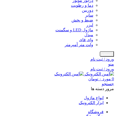
درایور موتور
دما و رطویت
دوربین
سایر
ضبط و پخش
لیزر
ماژول LED و سگمنت
مبدل
وای فای
ولت متر آمپرمتر
جستجو
ورود / ثبت نام
منو
ورود / ثبت نام
0
مورد
۰
تومان
جستجو
مرور دسته ها
انواع ماژول
ابزار الکترونیک
فروشگاه