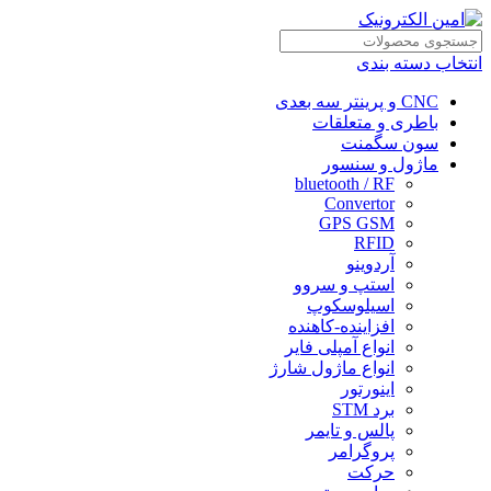
انتخاب دسته بندی
CNC و پرینتر سه بعدی
باطری و متعلقات
سون سگمنت
ماژول و سنسور
bluetooth / RF
Convertor
GPS GSM
RFID
آردوینو
استپ و سروو
اسیلوسکوپ
افزاینده-کاهنده
انواع آمپلی فایر
انواع ماژول شارژ
اینورتور
برد STM
پالس و تایمر
پروگرامر
حرکت