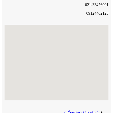
021-33476901
09124462123
دسته بندی محصولات