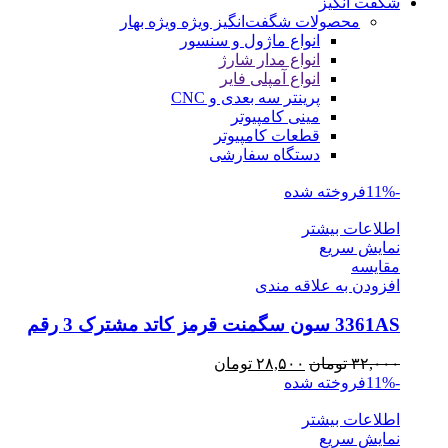
شگفت انگیز
محصولات شگفت‌انگیز ویژه
ویژه بهار
انواع ماژول و سنسور
انواع مدار شارژ
انواع آمپلی فایر
پرینتر سه بعدی و CNC
مینی کامپیوتر
قطعات کامپیوتر
دستگاه سفارشی
-11%
فروخته شده
اطلاعات بیشتر
نمایش سریع
مقايسه
افزودن به علاقه مندی
3361AS سون سگمنت قرمز کاتد مشترک 3 رقم
قیمت
قیمت
۳۲,۰۰۰
تومان
۲۸,۵۰۰
تومان
اصلی
فعلی
-11%
فروخته شده
۳۲,۰۰۰ تومان
۲۸,۵۰۰ تومان
اطلاعات بیشتر
بود.
است.
نمایش سریع