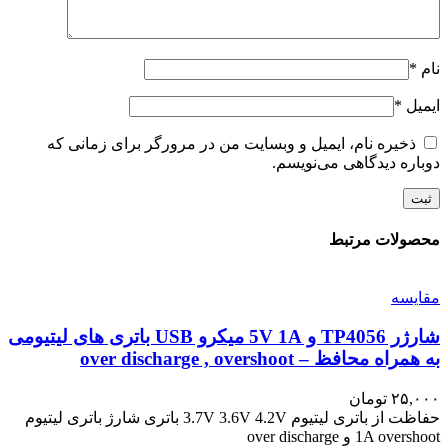
نام
*
ایمیل
*
ذخیره نام، ایمیل و وبسایت من در مرورگر برای زمانی که
دوباره دیدگاهی می‌نویسم.
محصولات مرتبط
مقايسه
شارژر TP4056 و 5V 1A میکرو USB باتری های لیتیومی
به همراه محافظ – over discharge , overshoot
۲۵,۰۰۰
تومان
حفاظت از باتری لیتیوم 3.7V 3.6V 4.2V باتری شارژ باتری لیتیوم
1A overshoot و over discharge