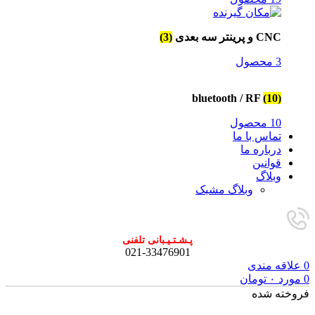
CNC و پرینتر سه بعدی
(3)
3 محصول
bluetooth / RF
(10)
10 محصول
تماس با ما
درباره ما
قوانین
وبلاگ
وبلاگ مشبک
پـشـتـیـبانی تلفنی
021-33476901
0
علاقه مندی
0
مورد
۰
تومان
فروخته شده