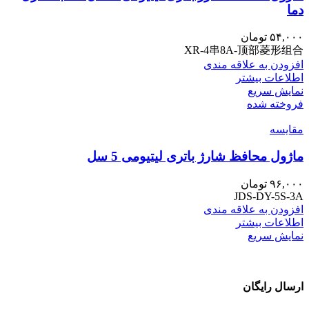
دما
۵۴,۰۰۰
تومان
XR-4串8A-顶部菱形组合
افزودن به علاقه مندی
اطلاعات بیشتر
نمایش سریع
فروخته شده
مقايسه
ماژول محافظ شارژ باتری لیتیومی 5 سل
۹۶,۰۰۰
تومان
JDS-DY-5S-3A
افزودن به علاقه مندی
اطلاعات بیشتر
نمایش سریع
ارسال رایگان