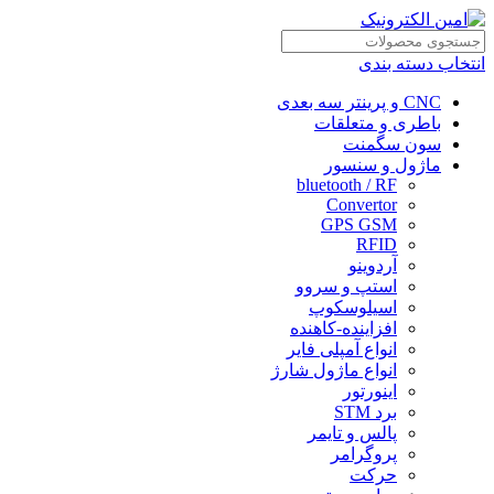
انتخاب دسته بندی
CNC و پرینتر سه بعدی
باطری و متعلقات
سون سگمنت
ماژول و سنسور
bluetooth / RF
Convertor
GPS GSM
RFID
آردوینو
استپ و سروو
اسیلوسکوپ
افزاینده-کاهنده
انواع آمپلی فایر
انواع ماژول شارژ
اینورتور
برد STM
پالس و تایمر
پروگرامر
حرکت