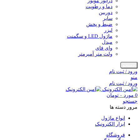
درایور موتور
دما و رطویت
دوربین
سایر
ضبط و پخش
لیزر
ماژول LED و سگمنت
مبدل
وای فای
ولت متر آمپرمتر
جستجو
ورود / ثبت نام
منو
ورود / ثبت نام
0
مورد
۰
تومان
جستجو
مرور دسته ها
انواع ماژول
ابزار الکترونیک
فروشگاه