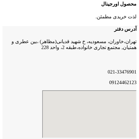
محصول اورجینال
لذت خریدی مطمئن.
آدرس دفتر
تهران،خاوران، مسعودیه، خ شهید قدیانی(مظاهر) ،بین عطری و
همتیان, مجتمع تجاری خانواده،طبقه 2، واحد 228
021-33476901
09124462123