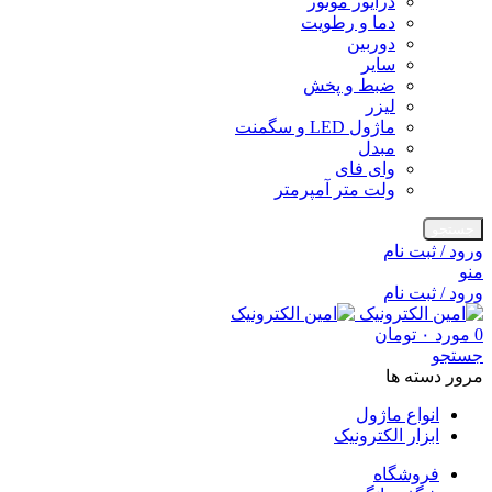
درایور موتور
دما و رطویت
دوربین
سایر
ضبط و پخش
لیزر
ماژول LED و سگمنت
مبدل
وای فای
ولت متر آمپرمتر
جستجو
ورود / ثبت نام
منو
ورود / ثبت نام
0
مورد
۰
تومان
جستجو
مرور دسته ها
انواع ماژول
ابزار الکترونیک
فروشگاه