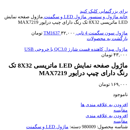
برای بزرگنمایی کلیک کنید
خانه
ماژول و سنسور
ماژول LED و سگمنت
ماژول صفحه نمایش
LED ماتریسی 8X32 تک رنگ دارای چیپ درایور MAX7219
ماژول سون سگمنت 4 تایی TM1637
۳۲,۰۰۰
تومان
بازگشت به محصولات
ماژول مبدل کاهنده فست شارژ QC3.0 با خروجی USB
۴۳,۰۰۰
تومان
ماژول صفحه نمایش LED ماتریسی 8X32 تک
رنگ دارای چیپ درایور MAX7219
۱۶۹,۰۰۰
تومان
ناموجود
افزودن به علاقه مندی ها
مقايسه
افزودن به علاقه مندی
مقایسه
شناسه محصول:
980009
دسته:
ماژول LED و سگمنت