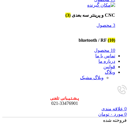
CNC و پرینتر سه بعدی
(3)
3 محصول
bluetooth / RF
(10)
10 محصول
تماس با ما
درباره ما
قوانین
وبلاگ
وبلاگ مشبک
پـشـتـیـبانی تلفنی
021-33476901
0
علاقه مندی
0
مورد
۰
تومان
فروخته شده