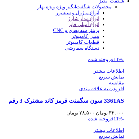
شگفت انگیز
محصولات شگفت‌انگیز ویژه
ویژه بهار
انواع ماژول و سنسور
انواع مدار شارژ
انواع آمپلی فایر
پرینتر سه بعدی و CNC
مینی کامپیوتر
قطعات کامپیوتر
دستگاه سفارشی
-11%
فروخته شده
اطلاعات بیشتر
نمایش سریع
مقايسه
افزودن به علاقه مندی
3361AS سون سگمنت قرمز کاتد مشترک 3 رقم
قیمت
قیمت
۳۲,۰۰۰
تومان
۲۸,۵۰۰
تومان
اصلی
فعلی
-11%
فروخته شده
۳۲,۰۰۰ تومان
۲۸,۵۰۰ تومان
اطلاعات بیشتر
بود.
است.
نمایش سریع