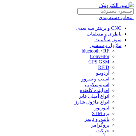
انتخاب دسته بندی
CNC و پرینتر سه بعدی
باطری و متعلقات
سون سگمنت
ماژول و سنسور
bluetooth / RF
Convertor
GPS GSM
RFID
آردوینو
استپ و سروو
اسیلوسکوپ
افزاینده-کاهنده
انواع آمپلی فایر
انواع ماژول شارژ
اینورتور
برد STM
پالس و تایمر
پروگرامر
حرکت