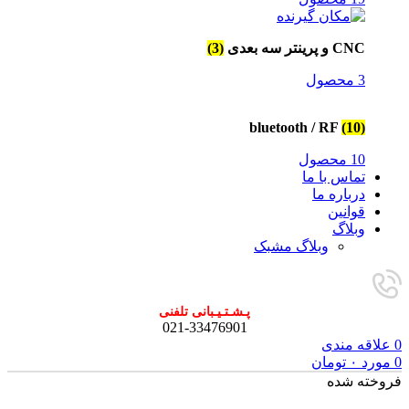
CNC و پرینتر سه بعدی
(3)
3 محصول
bluetooth / RF
(10)
10 محصول
تماس با ما
درباره ما
قوانین
وبلاگ
وبلاگ مشبک
پـشـتـیـبانی تلفنی
021-33476901
0
علاقه مندی
0
مورد
۰
تومان
فروخته شده