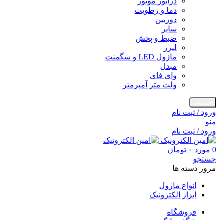
درایور موتور
دما و رطویت
دوربین
سایر
ضبط و پخش
لیزر
ماژول LED و سگمنت
مبدل
وای فای
ولت متر آمپرمتر
جستجو
ورود / ثبت نام
منو
ورود / ثبت نام
0
مورد
۰
تومان
جستجو
مرور دسته ها
انواع ماژول
ابزار الکترونیک
فروشگاه