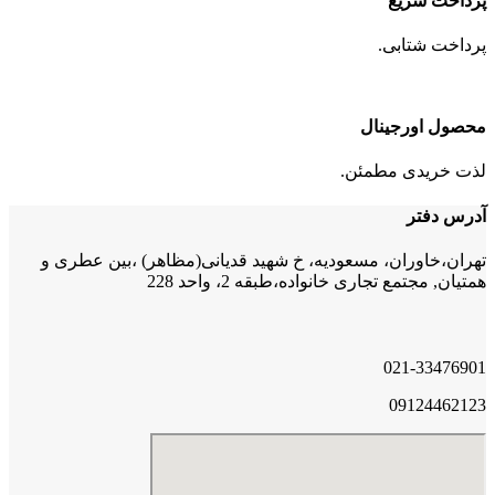
پرداخت سریع
پرداخت شتابی.
محصول اورجینال
لذت خریدی مطمئن.
آدرس دفتر
تهران،خاوران، مسعودیه، خ شهید قدیانی(مظاهر) ،بین عطری و
همتیان, مجتمع تجاری خانواده،طبقه 2، واحد 228
021-33476901
09124462123