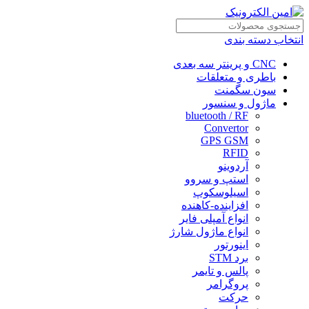
انتخاب دسته بندی
CNC و پرینتر سه بعدی
باطری و متعلقات
سون سگمنت
ماژول و سنسور
bluetooth / RF
Convertor
GPS GSM
RFID
آردوینو
استپ و سروو
اسیلوسکوپ
افزاینده-کاهنده
انواع آمپلی فایر
انواع ماژول شارژ
اینورتور
برد STM
پالس و تایمر
پروگرامر
حرکت