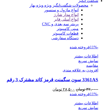
شگفت انگیز
محصولات شگفت‌انگیز ویژه
ویژه بهار
انواع ماژول و سنسور
انواع مدار شارژ
انواع آمپلی فایر
پرینتر سه بعدی و CNC
مینی کامپیوتر
قطعات کامپیوتر
دستگاه سفارشی
-11%
فروخته شده
اطلاعات بیشتر
نمایش سریع
مقايسه
افزودن به علاقه مندی
3361AS سون سگمنت قرمز کاتد مشترک 3 رقم
قیمت
قیمت
۳۲,۰۰۰
تومان
۲۸,۵۰۰
تومان
اصلی
فعلی
-11%
فروخته شده
۳۲,۰۰۰ تومان
۲۸,۵۰۰ تومان
اطلاعات بیشتر
بود.
است.
نمایش سریع