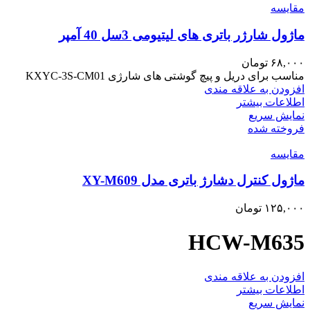
مقايسه
ماژول شارژر باتری های لیتیومی 3سل 40 آمپر
۶۸,۰۰۰
تومان
مناسب برای دریل و پیچ گوشتی های شارژی KXYC-3S-CM01
افزودن به علاقه مندی
اطلاعات بیشتر
نمایش سریع
فروخته شده
مقايسه
ماژول کنترل دشارژ باتری مدل XY-M609
۱۲۵,۰۰۰
تومان
HCW-M635
افزودن به علاقه مندی
اطلاعات بیشتر
نمایش سریع