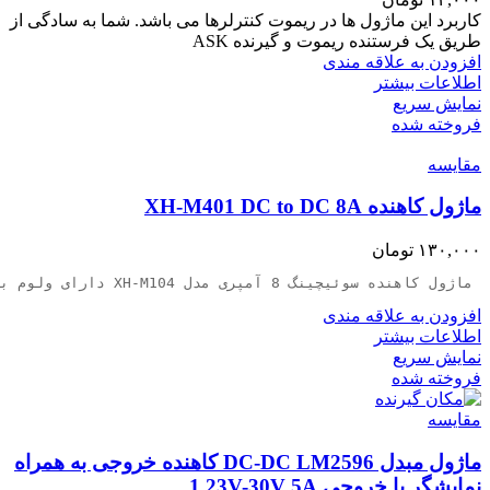
کاربرد این ماژول ها در ریموت کنترلرها می باشد. شما به سادگی از
طریق یک فرستنده ریموت و گیرنده ASK
افزودن به علاقه مندی
اطلاعات بیشتر
نمایش سریع
فروخته شده
مقايسه
ماژول کاهنده XH-M401 DC to DC 8A
۱۳۰,۰۰۰
تومان
 ماژول کاهنده سوئیچینگ 8 آمپری مدل XH-M104 دارای ولوم برای تنظیم خروجی و جریان ماکزیمم 8 آمپری و توان 200 واتی
افزودن به علاقه مندی
اطلاعات بیشتر
نمایش سریع
فروخته شده
مقايسه
ماژول مبدل DC-DC LM2596 کاهنده خروجی به همراه
نمایشگر با خروجی 1.23V-30V 5A