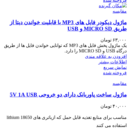
فروخته شده
مقايسه
ماژول دیکودر فایل های MP3 با قابلیت خواندن دیتا از
طریق MICRO SD و USB
۶۳,۰۰۰
تومان
یک ماژول پخش فایل های MP3 که توانایی خواندن فایل ها از طریق
درگاه USB و MICRO SD را دارد.
افزودن به علاقه مندی
اطلاعات بیشتر
نمایش سریع
فروخته شده
مقايسه
ماژول ساخت پاوربانک دارای دو خروجی 5V 1A USB
۴۰,۰۰۰
تومان
مناسب برای منابع تغذیه قابل حمل که ازباتری های lithium 18650
استفاده می کنند