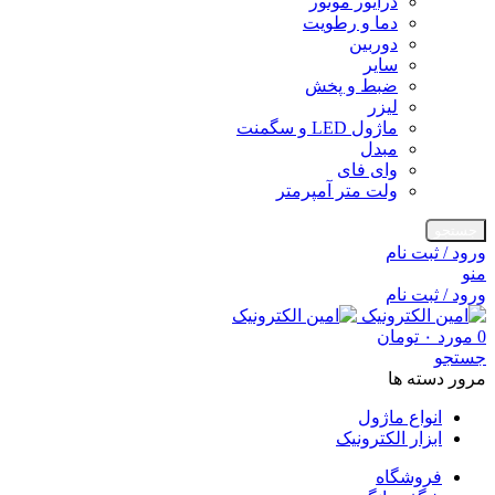
درایور موتور
دما و رطویت
دوربین
سایر
ضبط و پخش
لیزر
ماژول LED و سگمنت
مبدل
وای فای
ولت متر آمپرمتر
جستجو
ورود / ثبت نام
منو
ورود / ثبت نام
0
مورد
۰
تومان
جستجو
مرور دسته ها
انواع ماژول
ابزار الکترونیک
فروشگاه