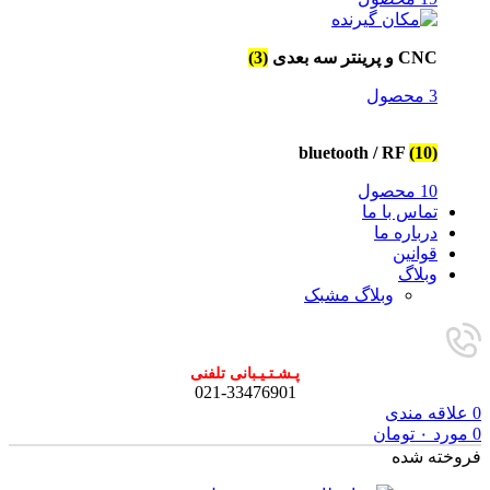
CNC و پرینتر سه بعدی
(3)
3 محصول
bluetooth / RF
(10)
10 محصول
تماس با ما
درباره ما
قوانین
وبلاگ
وبلاگ مشبک
پـشـتـیـبانی تلفنی
021-33476901
0
علاقه مندی
0
مورد
۰
تومان
فروخته شده