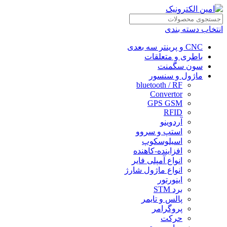
انتخاب دسته بندی
CNC و پرینتر سه بعدی
باطری و متعلقات
سون سگمنت
ماژول و سنسور
bluetooth / RF
Convertor
GPS GSM
RFID
آردوینو
استپ و سروو
اسیلوسکوپ
افزاینده-کاهنده
انواع آمپلی فایر
انواع ماژول شارژ
اینورتور
برد STM
پالس و تایمر
پروگرامر
حرکت