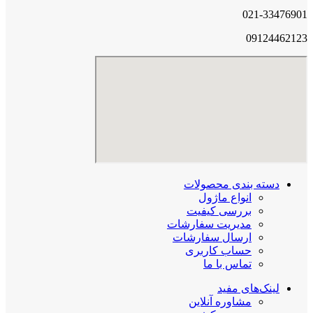
021-33476901
09124462123
دسته بندی محصولات
انواع ماژول
بررسی کیفیت
مدیریت سفارشات
ارسال سفارشات
حساب کاربری
تماس با ما
لینک‌های مفید
مشاوره آنلاین