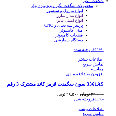
شگفت انگیز
محصولات شگفت‌انگیز ویژه
ویژه بهار
انواع ماژول و سنسور
انواع مدار شارژ
انواع آمپلی فایر
پرینتر سه بعدی و CNC
مینی کامپیوتر
قطعات کامپیوتر
دستگاه سفارشی
-11%
فروخته شده
اطلاعات بیشتر
نمایش سریع
مقايسه
افزودن به علاقه مندی
3361AS سون سگمنت قرمز کاتد مشترک 3 رقم
قیمت
قیمت
۳۲,۰۰۰
تومان
۲۸,۵۰۰
تومان
اصلی
فعلی
-11%
فروخته شده
۳۲,۰۰۰ تومان
۲۸,۵۰۰ تومان
اطلاعات بیشتر
بود.
است.
نمایش سریع