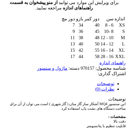
برای ویرایش این موارد می توانید
از منو پیشخوان به قسمت
راهنماهای اندازه
مراجعه نمایید.
اندازه
سن
دور کمر
بازو
دور مچ
7
34
40
6 - 8
XS
9
36
45
8 -10
S
11
38
48
10 - 12
M
13
40
50
12 - 14
L
15
42
55
14 - 16
XL
17
44
58
16 - 28
XXL
راهنمای اندازه
شناسه محصول:
970157
دسته:
ماژول و سنسور
اشتراک گذاری:
توضیحات
نظرات (0)
توضیحات
این سنسور MQ4 آشکار ساز گاز متان ( گاز شهری ) است.می توان از آن برای
ساخت دستگاه های نشت یاب استفاده کرد.
مشخصات :
دقت بالا
قابلیت تنظیم با پتانسومتر