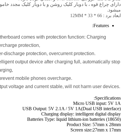
دارای چراغ قوه ، با دوبار کلیک روشن و با دوبار کلیک مجدد خا
میشود.
ابعاد برد : 66 * 33 * 12MM
Features:
therboard comes with protection function: Charging
rcharge protection,
r-discharge protection, overcurrent protection.
elligent output device after charging full, automatically stop
rging,
 prevent mobile phones overcharge.
put voltage and current stable, will not harm user devices.
Specifications:
Micro USB input: 5V 1A
USB Output: 5V 2.1A / 5V 1A(Dual USB interface)
Charging display: intelligent digital display
Batteries Type: liquid lithium-ion batteries (18650)
Product Size: 57mm x 28mm
Screen size:27mm x 17mm