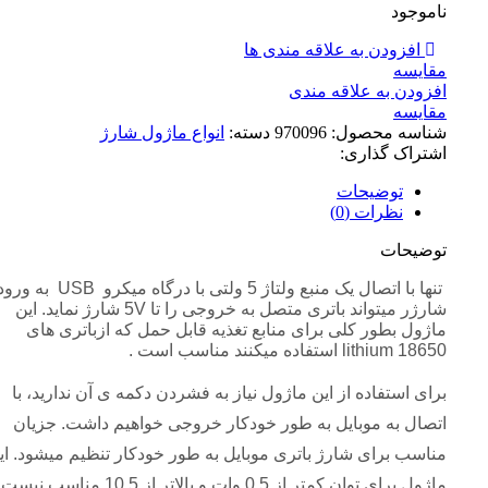
ناموجود
افزودن به علاقه مندی ها
مقايسه
افزودن به علاقه مندی
مقایسه
شناسه محصول:
970096
دسته:
انواع ماژول شارژ
اشتراک گذاری:
توضیحات
نظرات (0)
توضیحات
تنها با اتصال یک منبع ولتاژ 5 ولتی با درگاه میکر
شارژر میتواند باتری متصل به خروجی را تا 5V شارژ نماید. این
ماژول بطور کلی برای منابع تغذیه قابل حمل که ازباتری های
lithium 18650 استفاده میکنند مناسب است .
برای استفاده از این ماژول نیاز به فشردن دکمه ی آن ندارید، با
اتصال به موبایل به طور خودکار خروجی خواهیم داشت. جزیان
مناسب برای شارژ باتری موبایل به طور خودکار تنظیم میشود. ای
ماژول برای توان کمتر از 0.5 وات و بالاتر از 10.5 مناسب نیست