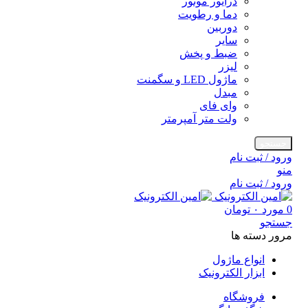
درایور موتور
دما و رطویت
دوربین
سایر
ضبط و پخش
لیزر
ماژول LED و سگمنت
مبدل
وای فای
ولت متر آمپرمتر
جستجو
ورود / ثبت نام
منو
ورود / ثبت نام
0
مورد
۰
تومان
جستجو
مرور دسته ها
انواع ماژول
ابزار الکترونیک
فروشگاه