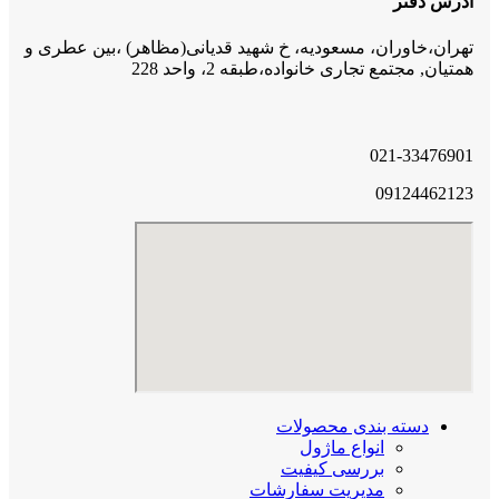
آدرس دفتر
تهران،خاوران، مسعودیه، خ شهید قدیانی(مظاهر) ،بین عطری و
همتیان, مجتمع تجاری خانواده،طبقه 2، واحد 228
021-33476901
09124462123
دسته بندی محصولات
انواع ماژول
بررسی کیفیت
مدیریت سفارشات