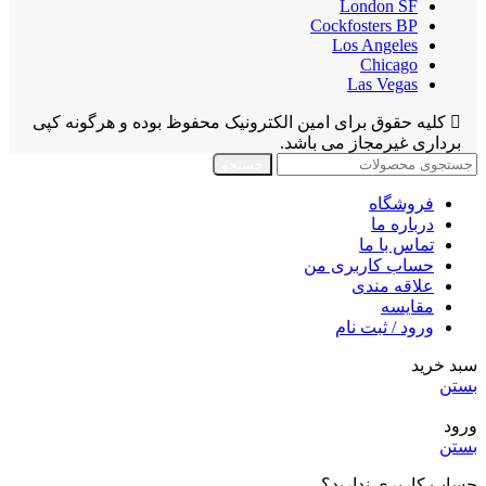
London SF
Cockfosters BP
Los Angeles
Chicago
Las Vegas
کلیه حقوق برای امین الکترونیک محفوظ بوده و هرگونه کپی
برداری غیرمجاز می باشد.
جستجو
فروشگاه
درباره ما
تماس با ما
حساب کاربری من
علاقه مندی
مقايسه
ورود / ثبت نام
سبد خرید
بستن
ورود
بستن
حساب کاربری ندارید؟