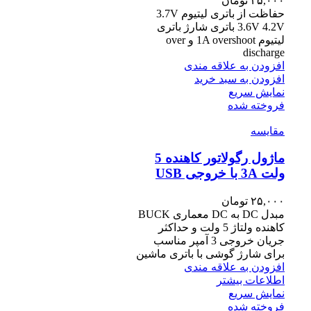
۲۵,۰۰۰
تومان
حفاظت از باتری لیتیوم 3.7V
3.6V 4.2V باتری شارژ باتری
لیتیوم 1A overshoot و over
discharge
افزودن به علاقه مندی
افزودن به سبد خرید
نمایش سریع
فروخته شده
مقايسه
ماژول رگولاتور کاهنده 5
ولت 3A با خروجی USB
۲۵,۰۰۰
تومان
مبدل DC به DC معماری BUCK
کاهنده ولتاژ 5 ولت و حداکثر
جریان خروجی 3 آمپر مناسب
برای شارژ گوشی با باتری ماشین
افزودن به علاقه مندی
اطلاعات بیشتر
نمایش سریع
فروخته شده