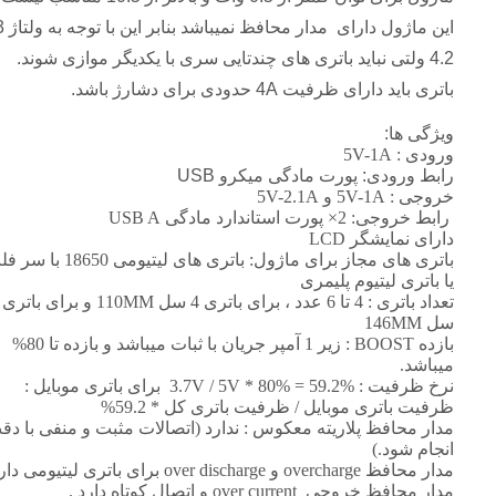
4.2 ولتی نباید باتری های چندتایی سری با یکدیگر موازی شوند.
باتری باید دارای ظرفیت 4A حدودی برای دشارژ باشد.
ویژگی ها:
ورودی : 5V-1A
رابط ورودی: پورت مادگی میکرو USB
خروجی : 5V-1A و 5V-2.1A
رابط خروجی: 2× پورت استاندارد مادگی USB A
دارای نمایشگر LCD
باتری های مجاز برای ماژول: باتری های لیتیومی 8650
یا باتری لیتیوم پلیمری
سل 146MM
بازده BOOST : زیر 1 آمپر جریان با ثبات میباشد و بازده تا 80%
میباشد.
نرخ ظرفیت : 3.7V / 5V * 80% = 59.2% برای باتری موبایل :
ظرفیت باتری موبایل / ظرفیت باتری کل * 59.2%
مدار محافظ پلاریته معکوس : ندارد (اتصالات مثبت و منفی با دق
انجام شود.)
مدار محافظ overcharge و over discharge برای باتری لیتیومی دارد.
مدار محافظ خروجی over current و اتصال کوتاه دارد .