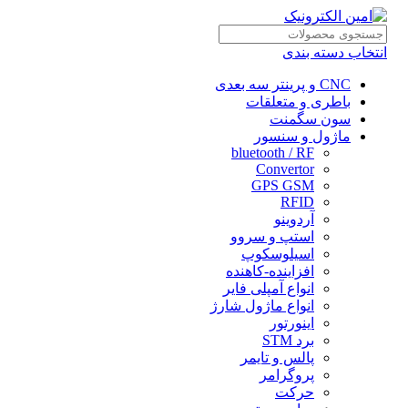
انتخاب دسته بندی
CNC و پرینتر سه بعدی
باطری و متعلقات
سون سگمنت
ماژول و سنسور
bluetooth / RF
Convertor
GPS GSM
RFID
آردوینو
استپ و سروو
اسیلوسکوپ
افزاینده-کاهنده
انواع آمپلی فایر
انواع ماژول شارژ
اینورتور
برد STM
پالس و تایمر
پروگرامر
حرکت