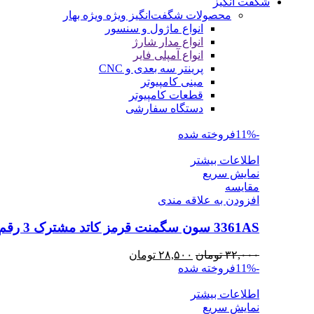
شگفت انگیز
محصولات شگفت‌انگیز ویژه
ویژه بهار
انواع ماژول و سنسور
انواع مدار شارژ
انواع آمپلی فایر
پرینتر سه بعدی و CNC
مینی کامپیوتر
قطعات کامپیوتر
دستگاه سفارشی
-11%
فروخته شده
اطلاعات بیشتر
نمایش سریع
مقايسه
افزودن به علاقه مندی
3361AS سون سگمنت قرمز کاتد مشترک 3 رقم
قیمت
قیمت
۳۲,۰۰۰
تومان
۲۸,۵۰۰
تومان
اصلی
فعلی
-11%
فروخته شده
۳۲,۰۰۰ تومان
۲۸,۵۰۰ تومان
اطلاعات بیشتر
بود.
است.
نمایش سریع