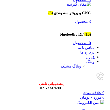
CNC و پرینتر سه بعدی
(3)
3 محصول
bluetooth / RF
(10)
10 محصول
تماس با ما
درباره ما
قوانین
وبلاگ
وبلاگ مشبک
پـشـتـیـبانی تلفنی
021-33476901
0
علاقه مندی
0
مورد
۰
تومان