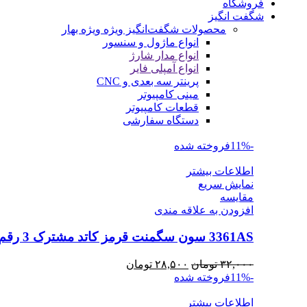
فروشگاه
شگفت انگیز
محصولات شگفت‌انگیز ویژه
ویژه بهار
انواع ماژول و سنسور
انواع مدار شارژ
انواع آمپلی فایر
پرینتر سه بعدی و CNC
مینی کامپیوتر
قطعات کامپیوتر
دستگاه سفارشی
-11%
فروخته شده
اطلاعات بیشتر
نمایش سریع
مقايسه
افزودن به علاقه مندی
3361AS سون سگمنت قرمز کاتد مشترک 3 رقم
قیمت
قیمت
۳۲,۰۰۰
تومان
۲۸,۵۰۰
تومان
اصلی
فعلی
-11%
فروخته شده
۳۲,۰۰۰ تومان
۲۸,۵۰۰ تومان
اطلاعات بیشتر
بود.
است.