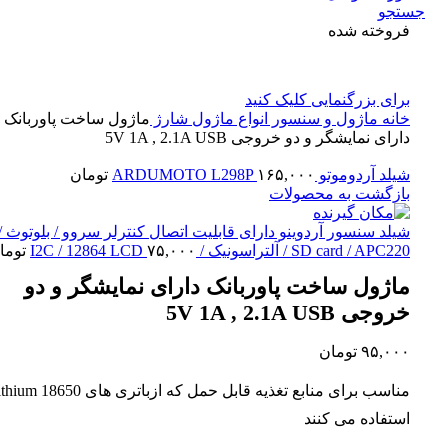
جستجو
فروخته شده
برای بزرگنمایی کلیک کنید
خانه
ماژول و سنسور
انواع ماژول شارژ
ماژول ساخت پاوربانک
دارای نمایشگر و دو خروجی 5V 1A , 2.1A USB
شیلد آردوموتو ARDUMOTO L298P
۱۶۵,۰۰۰
تومان
بازگشت به محصولات
شیلد سنسور آردوینو دارای قابلیت اتصال کنترلر سروو / بلوتوث /
SD card / APC220 / آلتراسونیک / I2C / 12864 LCD
۷۵,۰۰۰
توما
ماژول ساخت پاوربانک دارای نمایشگر و دو
خروجی 5V 1A , 2.1A USB
۹۵,۰۰۰
تومان
مناسب برای منابع تغذیه قابل حمل که ازباتری های ium 18650
استفاده می کنند