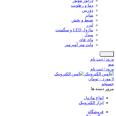
درایور موتور
دما و رطویت
دوربین
سایر
ضبط و پخش
لیزر
ماژول LED و سگمنت
مبدل
وای فای
ولت متر آمپرمتر
جستجو
ورود / ثبت نام
منو
ورود / ثبت نام
0
مورد
۰
تومان
جستجو
مرور دسته ها
انواع ماژول
ابزار الکترونیک
فروشگاه