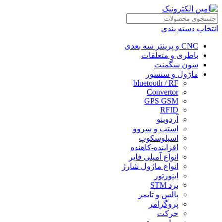
انتخاب دسته بندی
CNC و پرینتر سه بعدی
باطری و متعلقات
سون سگمنت
ماژول و سنسور
bluetooth / RF
Convertor
GPS GSM
RFID
آردوینو
استپ و سروو
اسیلوسکوپ
افزاینده-کاهنده
انواع آمپلی فایر
انواع ماژول شارژ
اینورتور
برد STM
پالس و تایمر
پروگرامر
حرکت