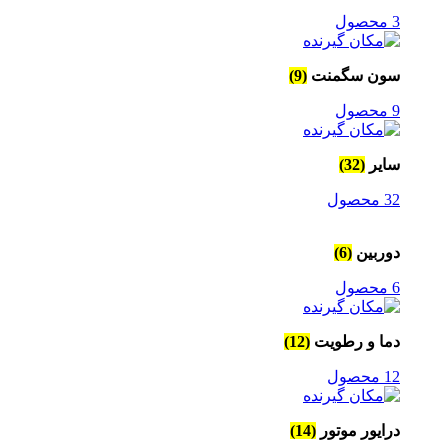
3 محصول
سون سگمنت
(9)
9 محصول
سایر
(32)
32 محصول
دوربین
(6)
6 محصول
دما و رطویت
(12)
12 محصول
درایور موتور
(14)