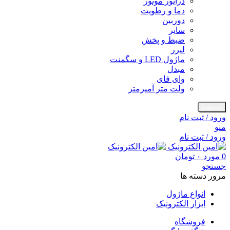
درایور موتور
دما و رطویت
دوربین
سایر
ضبط و پخش
لیزر
ماژول LED و سگمنت
مبدل
وای فای
ولت متر آمپرمتر
جستجو
ورود / ثبت نام
منو
ورود / ثبت نام
0
مورد
۰
تومان
جستجو
مرور دسته ها
انواع ماژول
ابزار الکترونیک
فروشگاه