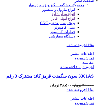
شگفت انگیز
محصولات شگفت‌انگیز ویژه
ویژه بهار
انواع ماژول و سنسور
انواع مدار شارژ
انواع آمپلی فایر
پرینتر سه بعدی و CNC
مینی کامپیوتر
قطعات کامپیوتر
دستگاه سفارشی
-11%
فروخته شده
اطلاعات بیشتر
نمایش سریع
مقايسه
افزودن به علاقه مندی
3361AS سون سگمنت قرمز کاتد مشترک 3 رقم
قیمت
قیمت
۳۲,۰۰۰
تومان
۲۸,۵۰۰
تومان
اصلی
فعلی
-11%
فروخته شده
۳۲,۰۰۰ تومان
۲۸,۵۰۰ تومان
اطلاعات بیشتر
بود.
است.
نمایش سریع