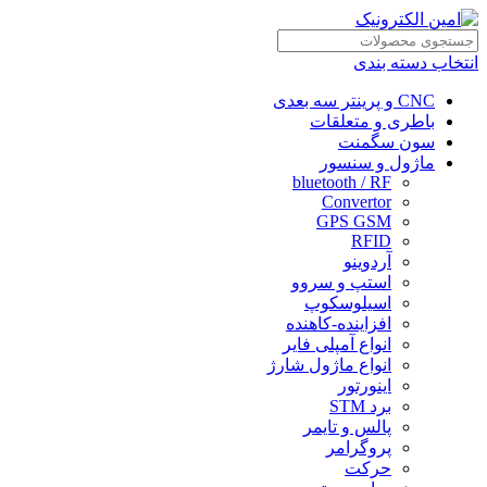
انتخاب دسته بندی
CNC و پرینتر سه بعدی
باطری و متعلقات
سون سگمنت
ماژول و سنسور
bluetooth / RF
Convertor
GPS GSM
RFID
آردوینو
استپ و سروو
اسیلوسکوپ
افزاینده-کاهنده
انواع آمپلی فایر
انواع ماژول شارژ
اینورتور
برد STM
پالس و تایمر
پروگرامر
حرکت