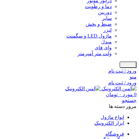
درایور موتور
دما و رطویت
دوربین
سایر
ضبط و پخش
لیزر
ماژول LED و سگمنت
مبدل
وای فای
ولت متر آمپرمتر
جستجو
ورود / ثبت نام
منو
ورود / ثبت نام
0
مورد
۰
تومان
جستجو
مرور دسته ها
انواع ماژول
ابزار الکترونیک
فروشگاه