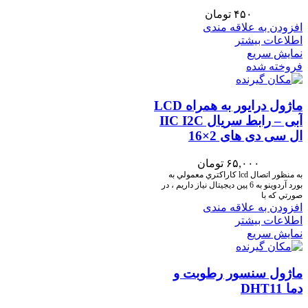
۴۵۰
تومان
افزودن به علاقه مندی
اطلاعات بیشتر
نمایش سریع
فروخته شده
ماژول درایور به همراه LCD
آبی – رابط سریال IIC I2C
ال سی دی های 2×16
۶۵,۰۰۰
تومان
به منظور اتصال lcd كاراكتري معمولي به
بورد آردوينو به 6 پين ديجيتال نياز داريم ، در
صورتي كه با
افزودن به علاقه مندی
اطلاعات بیشتر
نمایش سریع
ماژول سنسور رطوبت و
دما DHT11