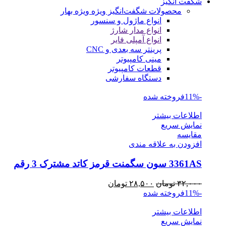
شگفت انگیز
محصولات شگفت‌انگیز ویژه
ویژه بهار
انواع ماژول و سنسور
انواع مدار شارژ
انواع آمپلی فایر
پرینتر سه بعدی و CNC
مینی کامپیوتر
قطعات کامپیوتر
دستگاه سفارشی
-11%
فروخته شده
اطلاعات بیشتر
نمایش سریع
مقايسه
افزودن به علاقه مندی
3361AS سون سگمنت قرمز کاتد مشترک 3 رقم
قیمت
قیمت
۳۲,۰۰۰
تومان
۲۸,۵۰۰
تومان
اصلی
فعلی
-11%
فروخته شده
۳۲,۰۰۰ تومان
۲۸,۵۰۰ تومان
اطلاعات بیشتر
بود.
است.
نمایش سریع