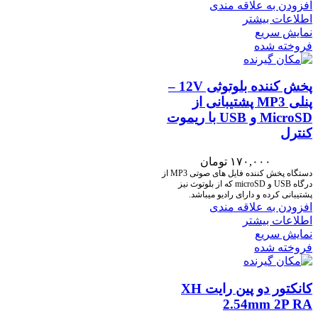
افزودن به علاقه مندی
اطلاعات بیشتر
نمایش سریع
فروخته شده
پخش کننده بلوتوثی 12V –
پنلی MP3 پشتیبانی از
MicroSD و USB با ریموت
کنترل
۱۷۰,۰۰۰
تومان
دستگاه پخش کننده فایل های صوتی MP3 از
درگاه USB و microSD که از بلوتوث نیز
پشتیبانی کرده و دارای رادیو میباشد.
افزودن به علاقه مندی
اطلاعات بیشتر
نمایش سریع
فروخته شده
کانکتور دو پین رایت XH
2.54mm 2P RA