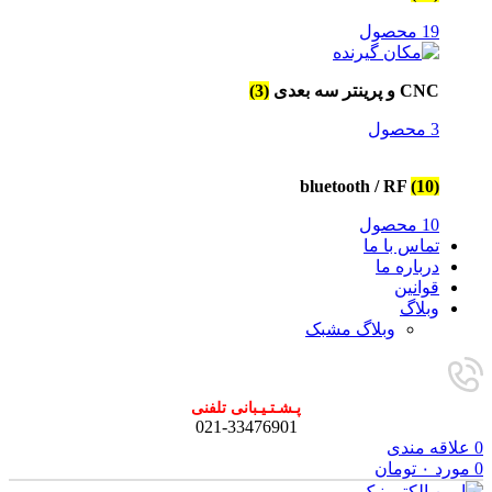
19 محصول
CNC و پرینتر سه بعدی
(3)
3 محصول
bluetooth / RF
(10)
10 محصول
تماس با ما
درباره ما
قوانین
وبلاگ
وبلاگ مشبک
پـشـتـیـبانی تلفنی
021-33476901
0
علاقه مندی
0
مورد
۰
تومان