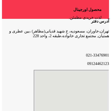
محصول اورجینال
لذت خریدی مطمئن.
آدرس دفتر
تهران،خاوران، مسعودیه، خ شهید قدیانی(مظاهر) ،بین عطری و
همتیان, مجتمع تجاری خانواده،طبقه 2، واحد 228
021-33476901
09124462123