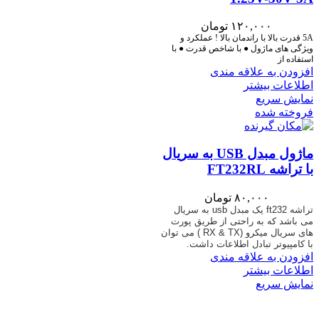
۱۲۰,۰۰۰
تومان
5A قدرت بالا با راندمان بالا ! عملکرد و
ویژگی های ماژول ● با شاخص قدرت ● با
استفاده از
افزودن به علاقه مندی
اطلاعات بیشتر
نمایش سریع
فروخته شده
ماژول مبدل USB به سریال
با تراشه FT232RL
۸۰,۰۰۰
تومان
تراشه
ft232
یک مبدل
usb
به سریال
می باشد که به راحتی از طریق پورت
های سریال میکرو
( RX & TX)
می توان
با کامپیوتر تبادل اطلاعات داشت.
افزودن به علاقه مندی
اطلاعات بیشتر
نمایش سریع