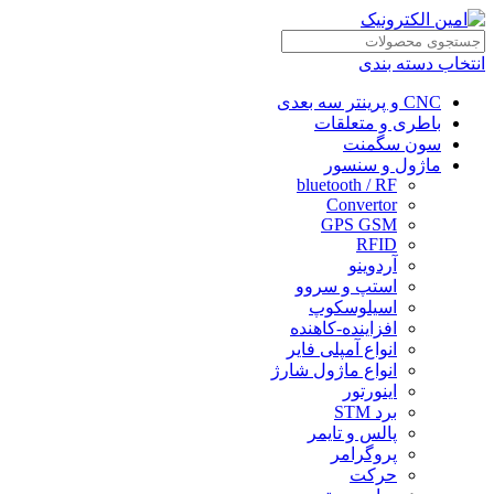
انتخاب دسته بندی
CNC و پرینتر سه بعدی
باطری و متعلقات
سون سگمنت
ماژول و سنسور
bluetooth / RF
Convertor
GPS GSM
RFID
آردوینو
استپ و سروو
اسیلوسکوپ
افزاینده-کاهنده
انواع آمپلی فایر
انواع ماژول شارژ
اینورتور
برد STM
پالس و تایمر
پروگرامر
حرکت