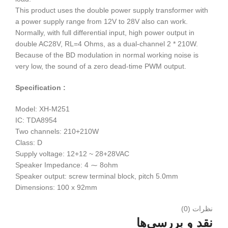
This product uses the double power supply transformer with
a power supply range from 12V to 28V also can work.
Normally, with full differential input, high power output in
double AC28V, RL=4 Ohms, as a dual-channel 2 * 210W.
Because of the BD modulation in normal working noise is
very low, the sound of a zero dead-time PWM output.
Specification :
Model: XH-M251
IC: TDA8954
Two channels: 210+210W
Class: D
Supply voltage: 12+12 ~ 28+28VAC
Speaker Impedance: 4 ⁓ 8ohm
Speaker output: screw terminal block, pitch 5.0mm
Dimensions: 100 x 92mm
نظرات (0)
نقد و بررسی‌ها