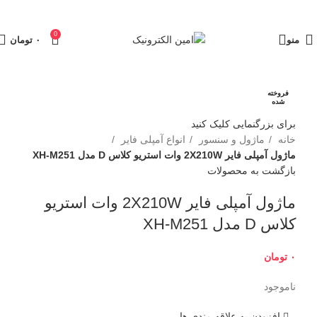
0
منو
۰
تومان
فروخته
شده
برای بزرگنمایی کلیک کنید
خانه
ماژول و سنسور
انواع آمپلی فایر
ماژول آمپلی فایر 2X210W وات استریو کلاس D مدل XH-M251
بازگشت به محصولات
ماژول آمپلی فایر 2X210W وات استریو
کلاس D مدل XH-M251
۰
تومان
ناموجود
افزودن به علاقه مندی ها