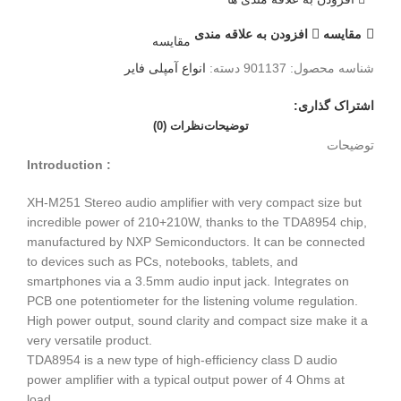
مقايسه
افزودن به علاقه مندی
مقایسه
شناسه محصول:
901137
دسته:
انواع آمپلی فایر
اشتراک گذاری:
توضیحات
نظرات (0)
توضیحات
Introduction :
XH-M251 Stereo audio amplifier with very compact size but
incredible power of 210+210W, thanks to the TDA8954 chip,
manufactured by NXP Semiconductors. It can be connected
to devices such as PCs, notebooks, tablets, and
smartphones via a 3.5mm audio input jack. Integrates on
PCB one potentiometer for the listening volume regulation.
High power output, sound clarity and compact size make it a
very versatile product.
TDA8954 is a new type of high-efficiency class D audio
power amplifier with a typical output power of 4 Ohms at
load.