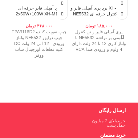
XH-M164 برد پری آمپلی فایر و
برد آمپلی فایر حرفه ای
تون کنترل حرفه ای NE5532
2x50W+100W XH-M139
۱۸۵,۰۰۰
تومان
۳۶۸,۰۰۰
تومان
پری آمپلی فایر و تن کنترل
چیپ تقویت کننده TPA3116D2
مبتنی بر تراشه NE5532 با
چیپ درایور NE5532 ولتاژ
ولتاژ کاری 12 تا 24 ولت دارای
ورودی : 12 الی 24 ولت DC
4 ولوم و ورودی صدا RCA
کلیه قطعات اورجینال ساب
ووفر
گ
ارسال رایگان
خریدبالای 2 میلیون
حمل پست
خرید مطمئن