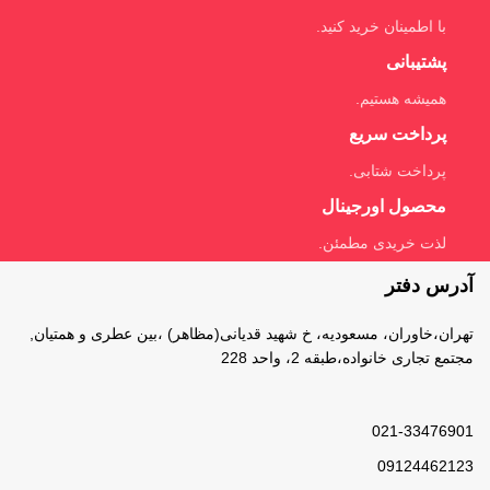
با اطمینان خرید کنید.
پشتیبانی
همیشه هستیم.
پرداخت سریع
پرداخت شتابی.
محصول اورجینال
لذت خریدی مطمئن.
آدرس دفتر
تهران،خاوران، مسعودیه، خ شهید قدیانی(مظاهر) ،بین عطری و همتیان,
مجتمع تجاری خانواده،طبقه 2، واحد 228
021-33476901
09124462123