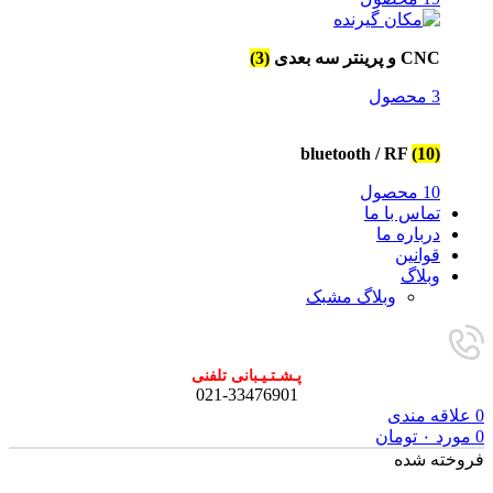
CNC و پرینتر سه بعدی
(3)
3 محصول
bluetooth / RF
(10)
10 محصول
تماس با ما
درباره ما
قوانین
وبلاگ
وبلاگ مشبک
پـشـتـیـبانی تلفنی
021-33476901
0
علاقه مندی
0
مورد
۰
تومان
فروخته شده