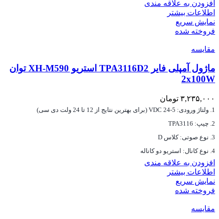
افزودن به علاقه مندی
اطلاعات بیشتر
نمایش سریع
فروخته شده
مقايسه
ماژول آمپلی فایر TPA3116D2 استریو XH-M590 توان
2x100W
۳,۲۳۵,۰۰۰
تومان
ولتاژ ورودی: 5-24 VDC (برای بهترین نتایج از 12 تا 24 ولت دی سی)
چیپ: TPA3116
نوع صوتی: کلاس D
نوع کانال: استریو دو کاناله
افزودن به علاقه مندی
اطلاعات بیشتر
نمایش سریع
فروخته شده
مقايسه