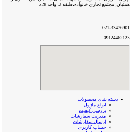
همتیان, مجتمع تجاری خانواده،طبقه 2، واحد 228
021-33476901
09124462123
دسته بندی محصولات
انواع ماژول
بررسی کیفیت
مدیریت سفارشات
ارسال سفارشات
حساب کاربری