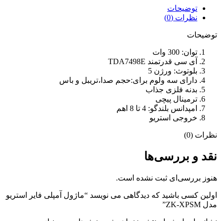
توضیحات
نظرات (0)
توضیحات
توان: 300 وات
آی سی قدرتمند TDA7498E
بلوتوث: ورژن 5
دارای سه ولوم برای:حجم صدا،تریبل و باس
بدنه فلزی جذاب
ترمینال پیچی
امپدانس بلندگو: 4 تا 8 اهم
خروجی استریو
نظرات (0)
نقد و بررسی‌ها
هنوز بررسی‌ای ثبت نشده است.
اولین کسی باشید که دیدگاهی می نویسد “ماژول آمپلی فایر استریو
مدل ZK-XPSM”