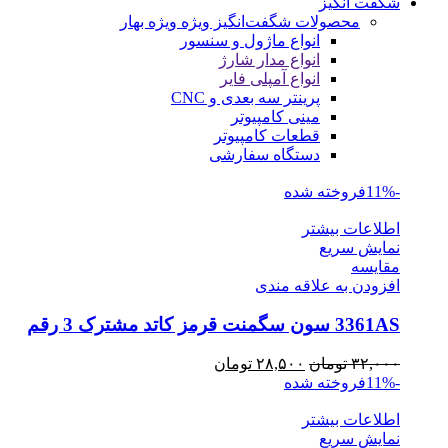
شگفت انگیز
محصولات شگفت‌انگیز ویژه
ویژه بهار
انواع ماژول و سنسور
انواع مدار شارژ
انواع آمپلی فایر
پرینتر سه بعدی و CNC
مینی کامپیوتر
قطعات کامپیوتر
دستگاه سفارشی
-11%
فروخته شده
اطلاعات بیشتر
نمایش سریع
مقايسه
افزودن به علاقه مندی
3361AS سون سگمنت قرمز کاتد مشترک 3 رقم
قیمت
قیمت
۳۲,۰۰۰
تومان
۲۸,۵۰۰
تومان
اصلی
فعلی
-11%
فروخته شده
۳۲,۰۰۰ تومان
۲۸,۵۰۰ تومان
اطلاعات بیشتر
بود.
است.
نمایش سریع