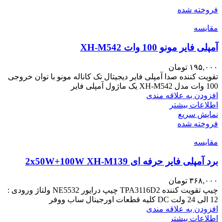
فروخته شده
مقايسه
آمپلی فایر مونو 100 وات XH-M542
۱۹۵,۰۰۰
تومان
تقویت کننده صدا آمپلی فایر دیجیتال تک کاناله مونو با توان خروجی
100 وات مدل XH-M542 یک ماژول آمپلی فایر
افزودن به علاقه مندی
اطلاعات بیشتر
نمایش سریع
فروخته شده
مقايسه
برد آمپلی فایر حرفه ای 2x50W+100W XH-M139
۳۶۸,۰۰۰
تومان
چیپ تقویت کننده TPA3116D2 چیپ درایور NE5532 ولتاژ ورودی :
12 الی 24 ولت DC کلیه قطعات اورجینال ساب ووفر
افزودن به علاقه مندی
اطلاعات بیشتر