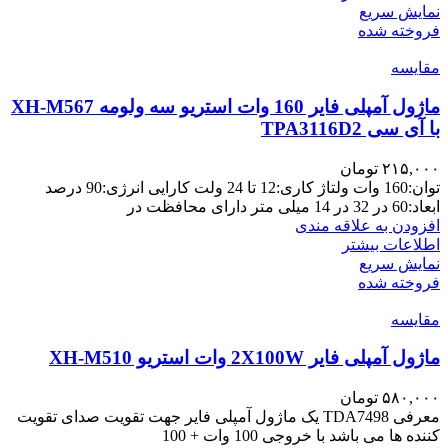
نمایش سریع
فروخته شده
مقايسه
ماژول آمپلی فایر 160 وات استریو سه ولومه XH-M567
با آی سی TPA3116D2
۲۱۵,۰۰۰
تومان
توان:160 وات ولتاژ کاری:12 تا 24 ولت کارایی انرژی:90 درصد
ابعاد:60 در 32 در 14 میلی متر دارای محافظت در
افزودن به علاقه مندی
اطلاعات بیشتر
نمایش سریع
فروخته شده
مقايسه
ماژول آمپلی فایر 2X100W وات استریو XH-M510
۵۸۰,۰۰۰
تومان
معرفی TDA7498 یک ماژول آمپلی فایر جهت تقویت صدای تقویت
کننده ها می باشد با خروجی 100 وات + 100