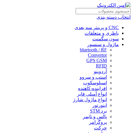
انتخاب دسته بندی
CNC و پرینتر سه بعدی
باطری و متعلقات
سون سگمنت
ماژول و سنسور
bluetooth / RF
Convertor
GPS GSM
RFID
آردوینو
استپ و سروو
اسیلوسکوپ
افزاینده-کاهنده
انواع آمپلی فایر
انواع ماژول شارژ
اینورتور
برد STM
پالس و تایمر
پروگرامر
حرکت