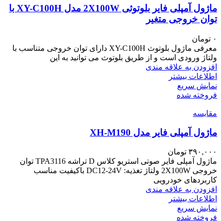
ماژول آمپلی فایر بلوتوثی 2X100W مدل XY-C100H با
توان خروجی متغیر
۰
تومان
معرفی ماژول بلوتوث XY-C100H دارای توان خروجی متناسب با
ولتاژ ورودی است و از طریق بلوتوث می توانید به این
افزودن به علاقه مندی
اطلاعات بیشتر
نمایش سریع
فروخته شده
مقايسه
ماژول آمپلی فایر مدل XH-M190
۳۹۰,۰۰۰
تومان
ماژول آمپلی فایر صوتی استریو کلاس D تراشه TPA3116 توان
خروجی 2X100W ولتاژ تغذیه: DC12-24V باکیفیت مناسب
کاربردهای خودرویی
افزودن به علاقه مندی
اطلاعات بیشتر
نمایش سریع
فروخته شده