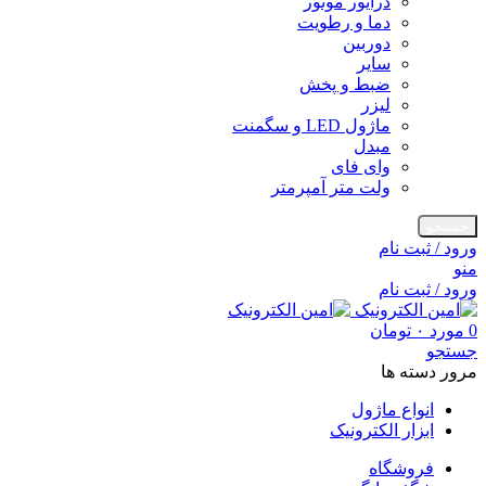
درایور موتور
دما و رطویت
دوربین
سایر
ضبط و پخش
لیزر
ماژول LED و سگمنت
مبدل
وای فای
ولت متر آمپرمتر
جستجو
ورود / ثبت نام
منو
ورود / ثبت نام
0
مورد
۰
تومان
جستجو
مرور دسته ها
انواع ماژول
ابزار الکترونیک
فروشگاه