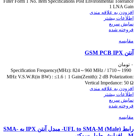
Filter Form 1 No. Item Specifications Post Environmental Tolerance
1 LNA Gain
افزودن به علاقه مندی
اطلاعات بیشتر
نمایش سریع
فروخته شده
مقايسه
آنتن GSM PCB IPX
۰
تومان
Specification Frequency(MHz): 824～960 MHz / 1710～1990
MHz V.S.W.R(in BW) : ≤1.6︰1 Gain(Zenith): 2 dB Polarization:
Vertical Impedance: 50 Ω
افزودن به علاقه مندی
اطلاعات بیشتر
نمایش سریع
فروخته شده
مقايسه
رابط UFL to SMA-M (Male)- مبدل آنتن IPX به SMA-
M – افزایش طول سوکتی