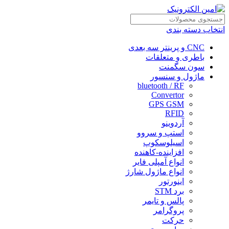
انتخاب دسته بندی
CNC و پرینتر سه بعدی
باطری و متعلقات
سون سگمنت
ماژول و سنسور
bluetooth / RF
Convertor
GPS GSM
RFID
آردوینو
استپ و سروو
اسیلوسکوپ
افزاینده-کاهنده
انواع آمپلی فایر
انواع ماژول شارژ
اینورتور
برد STM
پالس و تایمر
پروگرامر
حرکت