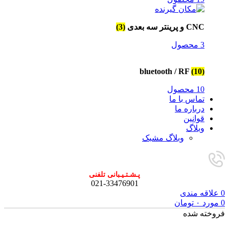
CNC و پرینتر سه بعدی
(3)
3 محصول
bluetooth / RF
(10)
10 محصول
تماس با ما
درباره ما
قوانین
وبلاگ
وبلاگ مشبک
پـشـتـیـبانی تلفنی
021-33476901
0
علاقه مندی
0
مورد
۰
تومان
فروخته شده