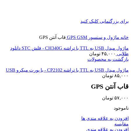
برای بزرگنمایی کلیک کنید
خانه
ماژول و سنسور
GPS GSM
قاب آنتن GPS
ماژول مبدل USB به TTL با تراشه CH340G - فلش STC دانلود
طلایی
۴۵,۰۰۰
تومان
بازگشت به محصولات
ماژول مبدل USB به TTL با تراشه CP2102 - با پورت میکرو USB
۸۵,۰۰۰
تومان
قاب آنتن GPS
۵۷,۰۰۰
تومان
ناموجود
افزودن به علاقه مندی ها
مقايسه
افزودن به علاقه مندی