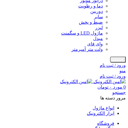
درایور موتور
دما و رطویت
دوربین
سایر
ضبط و پخش
لیزر
ماژول LED و سگمنت
مبدل
وای فای
ولت متر آمپرمتر
جستجو
ورود / ثبت نام
منو
ورود / ثبت نام
0
مورد
۰
تومان
جستجو
مرور دسته ها
انواع ماژول
ابزار الکترونیک
فروشگاه