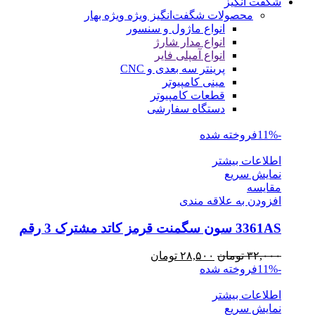
شگفت انگیز
محصولات شگفت‌انگیز ویژه
ویژه بهار
انواع ماژول و سنسور
انواع مدار شارژ
انواع آمپلی فایر
پرینتر سه بعدی و CNC
مینی کامپیوتر
قطعات کامپیوتر
دستگاه سفارشی
-11%
فروخته شده
اطلاعات بیشتر
نمایش سریع
مقايسه
افزودن به علاقه مندی
3361AS سون سگمنت قرمز کاتد مشترک 3 رقم
قیمت
قیمت
۳۲,۰۰۰
تومان
۲۸,۵۰۰
تومان
اصلی
فعلی
-11%
فروخته شده
۳۲,۰۰۰ تومان
۲۸,۵۰۰ تومان
اطلاعات بیشتر
بود.
است.
نمایش سریع