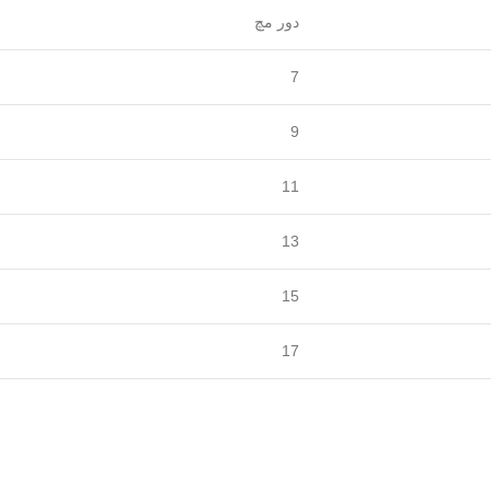
دور مچ
7
9
11
13
15
17