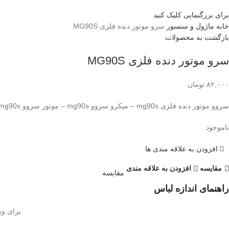
برای بزرگنمایی کلیک کنید
خانه
ماژول و سنسور
سرو موتور دنده فلزی MG90S
بازگشت به محصولات
سرو موتور دنده فلزی MG90S
۸۲,۰۰۰
تومان
سروو موتور دنده فلزی mg90s – میکرو سروو mg90s – موتور سروو Tower Pro Metal gear servo mg90s
ناموجود
افزودن به علاقه مندی ها
مقايسه
افزودن به علاقه مندی
مقایسه
راهنمای اندازه لباس
برای وی