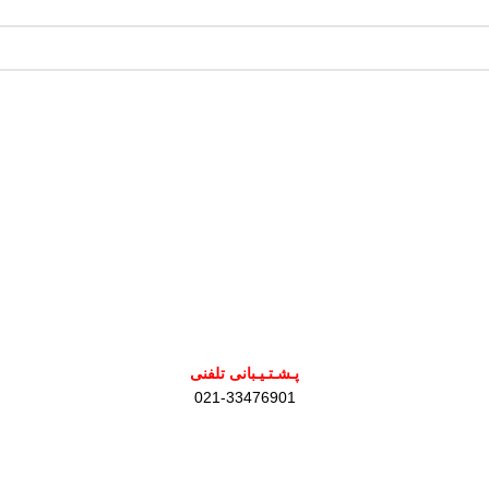
پـشـتـیـبانی تلفنی
021-33476901