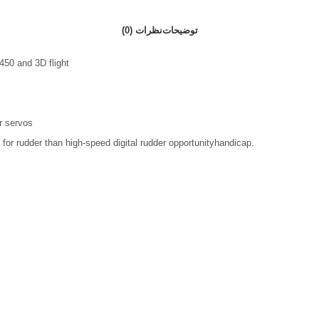
توضیحات
نظرات (0)
450
and
3D
flight
r
servos
for
rudder
than
high-speed digital
rudder
opportunity
handicap.