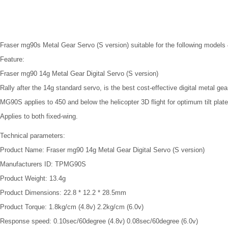
Fraser
mg90s
Metal
Gear Servo
(S
version
)
suitable for
the following models
Feature:
Fraser
mg90 14g
Metal Gear
Digital
Servo
(S
version
)
Rally
after the
14g
standard servo
, is
the best
cost-effective
digital
metal
gea
MG90S
applies to
450
and below
the helicopter
3D
flight
for
optimum
tilt
plate
Applies to both
fixed-wing
.
Technical parameters:
Product
Name:
Fraser
mg90 14g
Metal Gear
Digital
Servo
(S
version
)
Manufacturers
ID
: TPMG90S
Product Weight
: 13.4g
Product
Dimensions
: 22.8 * 12.2 * 28.5mm
Product
Torque
: 1.8kg/cm (4.8v) 2.2kg/cm (6.0v)
Response speed
: 0.10sec/60degree (4.8v) 0.08sec/60degree (6.0v)