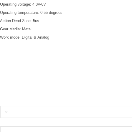
Operating voltage
: 4.8V-6V
Operating temperature
:
0-55
degrees
Action
Dead
Zone
: 5us
Gear
Media
: Metal
Work
mode
: Digital
&
Analog