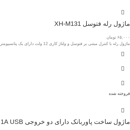
ماژول رله فتوسل XH-M131
۶۵,۰۰۰
تومان
ماژول رله با کنترل مبتنی بر فتوسل و ولتاژ کاری 12 ولت دارای یک پتانسیومتر برای تنظیم حساسیت نور
فروخته شده
ماژول ساخت پاوربانک دارای دو خروجی 5V 1A USB