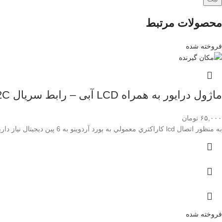
محصولات مرتبط
فروخته شده
ماژول درایور به همراه LCD آبی – رابط سریال IIC I2C ال سی دی های 2×16
۶۵,۰۰۰
تومان
به منظور اتصال lcd كاراكتري معمولي به بورد آردوينو به 6 پين ديجيتال نياز داريم ، در صورتي كه با
فروخته شده