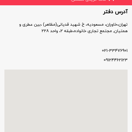
آدرس دفتر
تهران،خاوران، مسعودیه، خ شهید قدیانی(مظاهر) ،بین عطری و
همتیان, مجتمع تجاری خانواده،طبقه 2، واحد 228
021-33476901
09124462123