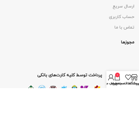
ارسال سریع
حساب کاربری
تماس با ما
مجوزها
پرداخت توسط کلیه کارت‌های بانکی
0
روشگاه
ست علاقه مندی ها
سبد خرید
حساب من
OUR STORES
New York
London SF
Cockfosters BP