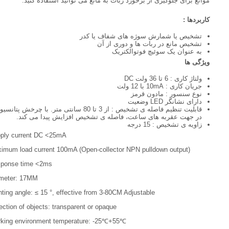
موانع برای جلوگیری از برخورد ربات به مانع می توانید استفاده کنید.
کاربردها :
تشخیص یا شمارش سوژه های شفاف یا کدر
تشخیص مانع در ربات ها و دوری از آن
به عنوان یک سوئیچ فوتوالکتریک
ویژگی ها
ولتاژ کاری : 6 تا 36 ولت DC
جریان کاری : 10mA با 12 ولت
نوع سنسور : مادون قرمز
دارای نشانگر LED وضعیت
قابلیت تنظیم فاصله ی تشخیص : از 3 تا 80 سانتی متر. با چرخش پتان
در جهت عقربه های ساعت، فاصله ی تشخیص افزایش پیدا می کند.
زاویه ی تشخیص : 15 درجه
ply current DC <25mA
imum load current 100mA (Open-collector NPN pulldown output)
ponse time <2ms
meter: 17MM
nting angle: ≤ 15 °, effective from 3-80CM Adjustable
ection of objects: transparent or opaque
king environment temperature: -25℃+55℃