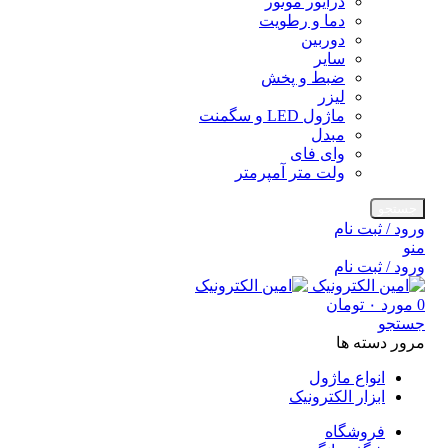
درایور موتور
دما و رطویت
دوربین
سایر
ضبط و پخش
لیزر
ماژول LED و سگمنت
مبدل
وای فای
ولت متر آمپرمتر
جستجو
ورود / ثبت نام
منو
ورود / ثبت نام
0
مورد
۰
تومان
جستجو
مرور دسته ها
انواع ماژول
ابزار الکترونیک
فروشگاه