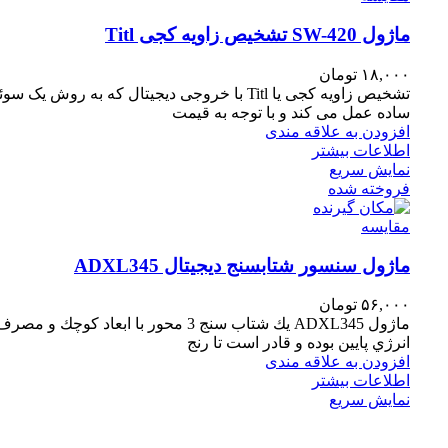
ماژول SW-420 تشخیص زاویه کجی Titl
۱۸,۰۰۰
تومان
تشخیص زاویه کجی یا Titl با خروجی دیجیتال که به روش یک سو
ساده عمل می کند و با توجه به قیمت
افزودن به علاقه مندی
اطلاعات بیشتر
نمایش سریع
فروخته شده
مقايسه
ماژول سنسور شتابسنج دیجیتال ADXL345
۵۶,۰۰۰
تومان
ماژول ADXL345 يك شتاب سنج 3 محور با ابعاد كوچك و مصر
انرژي پايين بوده و قادر است تا رنج
افزودن به علاقه مندی
اطلاعات بیشتر
نمایش سریع