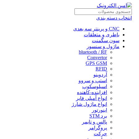
انتخاب دسته بندی
CNC و پرینتر سه بعدی
باطری و متعلقات
سون سگمنت
ماژول و سنسور
bluetooth / RF
Convertor
GPS GSM
RFID
آردوینو
استپ و سروو
اسیلوسکوپ
افزاینده-کاهنده
انواع آمپلی فایر
انواع ماژول شارژ
اینورتور
برد STM
پالس و تایمر
پروگرامر
حرکت