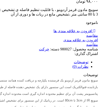
۹۸,۰۰۰
تومان
سوییچ مادون قرمز آردوینو ، با قابلیت تنظیم فاصله ی تشخیص : 
3 تا 80 سانتی متر ،تشخیص مانع در ربات ها و دوری از آن
ناموجود
افزودن به علاقه مندی ها
مقايسه
افزودن به علاقه مندی
مقایسه
شناسه محصول:
980027
دسته:
حرکت
اشتراک گذاری:
توضیحات
نظرات (0)
توضیحات
سویچ مادون قرمز آردوینو یک فرستنده یکپارچه و دریافت کننده همانند سنسو
بازتابنده فتوالکتریک است.این سنسور دارای یک تشخیص دهنده فاصله از طر
پتانسیومتر پشت آن برای تنظیم محدوده اندازه گیری است.محدوده اندازه گ
سویچ IR از 3cm تا 80cm است. در رباتیک از این سنسور برای تشخیص اشی