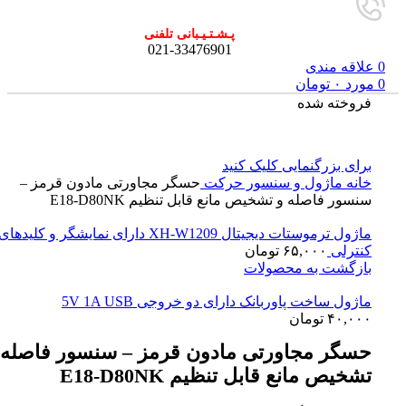
پـشـتـیـبانی تلفنی
021-33476901
0
علاقه مندی
0
مورد
۰
تومان
فروخته شده
برای بزرگنمایی کلیک کنید
خانه
ماژول و سنسور
حرکت
حسگر مجاورتی مادون قرمز –
سنسور فاصله و تشخیص مانع قابل تنظیم E18-D80NK
ماژول ترموستات دیجیتال XH-W1209 دارای نمایشگر و کلیدهای
کنترلی
۶۵,۰۰۰
تومان
بازگشت به محصولات
ماژول ساخت پاوربانک دارای دو خروجی 5V 1A USB
۴۰,۰۰۰
تومان
حسگر مجاورتی مادون قرمز – سنسور فاصله 
تشخیص مانع قابل تنظیم E18-D80NK