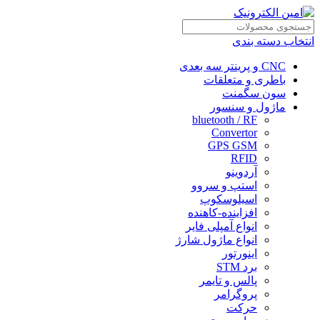
انتخاب دسته بندی
CNC و پرینتر سه بعدی
باطری و متعلقات
سون سگمنت
ماژول و سنسور
bluetooth / RF
Convertor
GPS GSM
RFID
آردوینو
استپ و سروو
اسیلوسکوپ
افزاینده-کاهنده
انواع آمپلی فایر
انواع ماژول شارژ
اینورتور
برد STM
پالس و تایمر
پروگرامر
حرکت