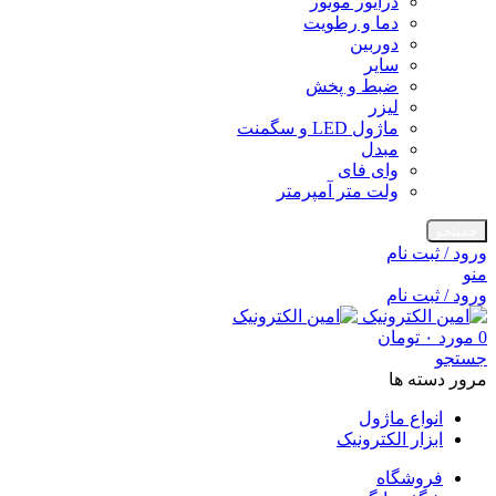
درایور موتور
دما و رطویت
دوربین
سایر
ضبط و پخش
لیزر
ماژول LED و سگمنت
مبدل
وای فای
ولت متر آمپرمتر
جستجو
ورود / ثبت نام
منو
ورود / ثبت نام
0
مورد
۰
تومان
جستجو
مرور دسته ها
انواع ماژول
ابزار الکترونیک
فروشگاه