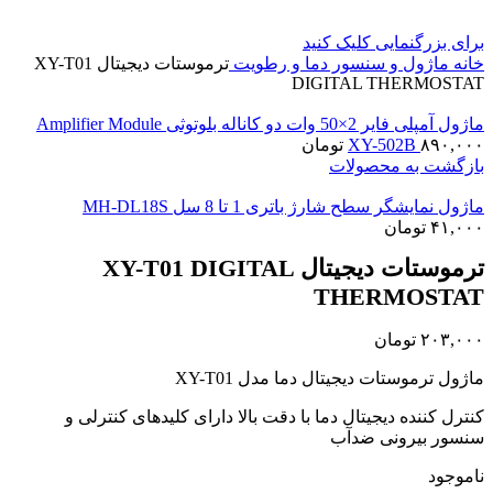
برای بزرگنمایی کلیک کنید
خانه
ماژول و سنسور
دما و رطویت
ترموستات دیجیتال XY-T01
DIGITAL THERMOSTAT
ماژول آمپلی فایر 2×50 وات دو کاناله بلوتوثی Amplifier Module
۸۹۰,۰۰۰
XY-502B
تومان
بازگشت به محصولات
ماژول نمایشگر سطح شارژ باتری 1 تا 8 سل MH-DL18S
۴۱,۰۰۰
تومان
ترموستات دیجیتال XY-T01 DIGITAL
THERMOSTAT
۲۰۳,۰۰۰
تومان
ماژول ترموستات دیجیتال دما مدل XY-T01
کنترل کننده دیجیتال دما با دقت بالا دارای کلیدهای کنترلی و
سنسور بیرونی ضدآب
ناموجود