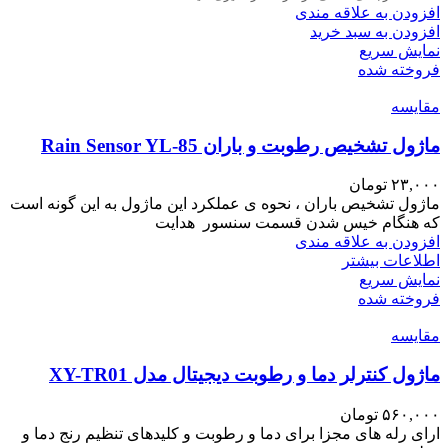
افزودن به علاقه مندی
افزودن به سبد خرید
نمایش سریع
فروخته شده
مقايسه
ماژول تشخیص رطوبت و باران Rain Sensor YL-85
۲۳,۰۰۰
تومان
ماژول تشخیص باران ، نحوه ی عملکرد این ماژول به این گونه است
که هنگام خیس شدن قسمت سنسور هدایت
افزودن به علاقه مندی
اطلاعات بیشتر
نمایش سریع
فروخته شده
مقايسه
ماژول کنترلر دما و رطوبت دیجیتال مدل XY-TR01
۵۶۰,۰۰۰
تومان
ارای رله های مجزا برای دما و رطوبت و کلیدهای تنظیم رنج دما و