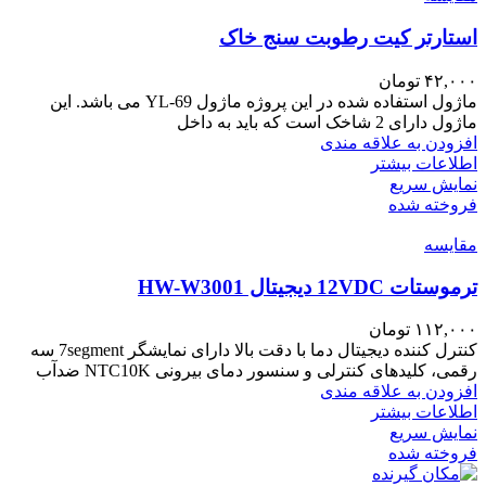
استارتر کیت رطوبت سنج خاک
۴۲,۰۰۰
تومان
ماژول استفاده شده در این پروژه ماژول YL-69 می باشد. این
ماژول دارای 2 شاخک است که باید به داخل
افزودن به علاقه مندی
اطلاعات بیشتر
نمایش سریع
فروخته شده
مقايسه
ترموستات 12VDC دیجیتال HW-W3001
۱۱۲,۰۰۰
تومان
کنترل کننده دیجیتال دما با دقت بالا دارای نمایشگر 7segment سه
رقمی، کلیدهای کنترلی و سنسور دمای بیرونی NTC10K ضدآب
افزودن به علاقه مندی
اطلاعات بیشتر
نمایش سریع
فروخته شده