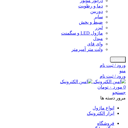
درایور موتور
دما و رطویت
دوربین
سایر
ضبط و پخش
لیزر
ماژول LED و سگمنت
مبدل
وای فای
ولت متر آمپرمتر
جستجو
ورود / ثبت نام
منو
ورود / ثبت نام
0
مورد
۰
تومان
جستجو
مرور دسته ها
انواع ماژول
ابزار الکترونیک
فروشگاه