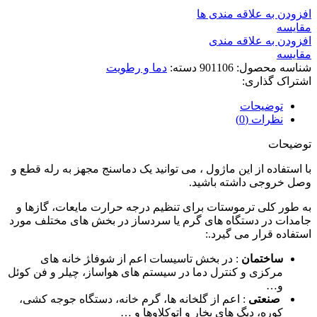
افزودن به علاقه مندی ها
مقايسه
افزودن به علاقه مندی
مقایسه
شناسه محصول:
901106
دسته:
دما و رطویت
اشتراک گذاری:
توضیحات
نظرات (0)
توضیحات
با استفاده از این ماژول ، می توانید یک دماسنج مجهز به رله قطع و
وصل خروجی داشته باشید.
به طور کلی ترموستات برای تنظیم درجه حرارت مایعات، گازها و
جامدات در دستگاه های گرم یا سردساز در بخش های مختلف مورد
استفاده قرار می گیرد.:
ساختمان
: در بخش تاسیسات اعم از شوفا‍‍‍ژ خانه های
مرکزی و کنترل دما در سیستم های هواساز، چیلر و فن کوئل
و…
صنعتی
: اعم از گلخانه ها، گرم خانه، دستگاه جوجه کشی،
کوره، دیگ های بخار و اتوکلاوها و …