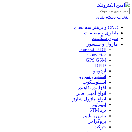
انتخاب دسته بندی
CNC و پرینتر سه بعدی
باطری و متعلقات
سون سگمنت
ماژول و سنسور
bluetooth / RF
Convertor
GPS GSM
RFID
آردوینو
استپ و سروو
اسیلوسکوپ
افزاینده-کاهنده
انواع آمپلی فایر
انواع ماژول شارژ
اینورتور
برد STM
پالس و تایمر
پروگرامر
حرکت