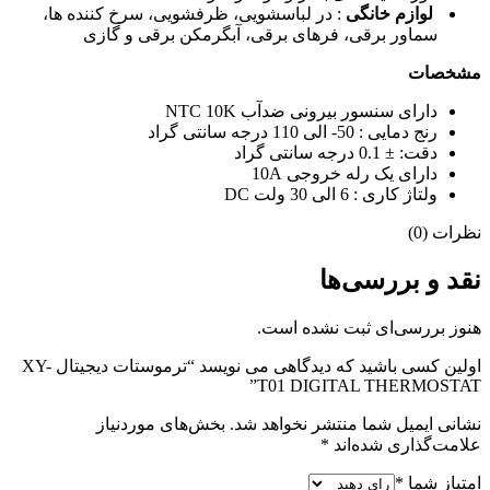
لوازم خانگی
: در لباسشویی، ظرفشویی، سرخ کننده ها،
سماور برقی، فرهای برقی، آبگرمکن برقی و گازی
مشخصات
دارای سنسور بیرونی ضدآب NTC 10K
رنج دمایی : 50- الی 110 درجه سانتی گراد
دقت: ± 0.1 درجه سانتی گراد
دارای یک رله خروجی 10A
ولتاژ کاری : 6 الی 30 ولت DC
نظرات (0)
نقد و بررسی‌ها
هنوز بررسی‌ای ثبت نشده است.
اولین کسی باشید که دیدگاهی می نویسد “ترموستات دیجیتال XY-
T01 DIGITAL THERMOSTAT”
نشانی ایمیل شما منتشر نخواهد شد.
بخش‌های موردنیاز
علامت‌گذاری شده‌اند
*
امتیاز شما
*