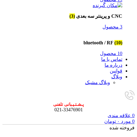
CNC و پرینتر سه بعدی
(3)
3 محصول
bluetooth / RF
(10)
10 محصول
تماس با ما
درباره ما
قوانین
وبلاگ
وبلاگ مشبک
پـشـتـیـبانی تلفنی
021-33476901
0
علاقه مندی
0
مورد
۰
تومان
فروخته شده