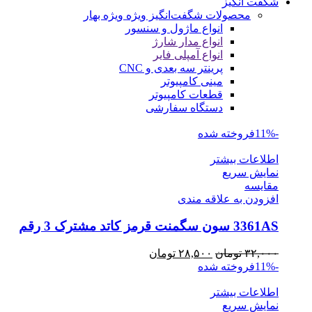
شگفت انگیز
محصولات شگفت‌انگیز ویژه
ویژه بهار
انواع ماژول و سنسور
انواع مدار شارژ
انواع آمپلی فایر
پرینتر سه بعدی و CNC
مینی کامپیوتر
قطعات کامپیوتر
دستگاه سفارشی
-11%
فروخته شده
اطلاعات بیشتر
نمایش سریع
مقايسه
افزودن به علاقه مندی
3361AS سون سگمنت قرمز کاتد مشترک 3 رقم
قیمت
قیمت
۳۲,۰۰۰
تومان
۲۸,۵۰۰
تومان
اصلی
فعلی
-11%
فروخته شده
۳۲,۰۰۰ تومان
۲۸,۵۰۰ تومان
اطلاعات بیشتر
بود.
است.
نمایش سریع