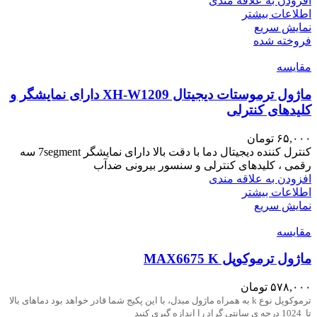
افزودن به علاقه مندی
اطلاعات بیشتر
نمایش سریع
فروخته شده
مقايسه
ماژول ترموستات دیجیتال XH-W1209 دارای نمایشگر و
کلیدهای کنترلی
۶۵,۰۰۰
تومان
کنترل کننده دیجیتال دما با دقت بالا دارای نمایشگر 7segment سه
رقمی ، کلیدهای کنترلی و سنسور بیرونی ضدآب
افزودن به علاقه مندی
اطلاعات بیشتر
نمایش سریع
مقايسه
ماژول ترموکوپل MAX6675 K
۵۷۸,۰۰۰
تومان
ترموکوپل نوع
k
به همراه ماژول مبدل، با این پکیج شما قادر خواهد بود دماهای بالا
تا 1024 درجه ی سانتی گراد را اندازه گیری کنید