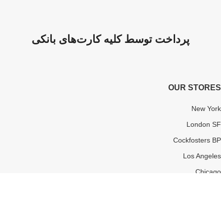
پرداخت توسط کلیه کارت‌های بانکی
OUR STORES
New York
London SF
Cockfosters BP
Los Angeles
Chicago
Las Vegas
کلیه حقوق برای امین الکترونیک محفوظ بوده و هرگونه کپی برداری
غیرمجاز می باشد.