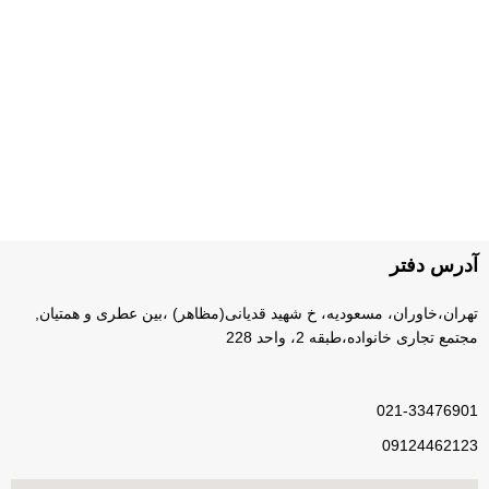
پرداخت سریع
پرداخت شتابی.
محصول اورجینال
لذت خریدی مطمئن.
آدرس دفتر
تهران،خاوران، مسعودیه، خ شهید قدیانی(مظاهر) ،بین عطری و همتیان,
مجتمع تجاری خانواده،طبقه 2، واحد 228
021-33476901
09124462123