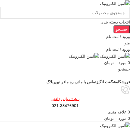
انتخاب دسته بندی
جستجو
ورود / ثبت نام
منو
ورود / ثبت نام
0
مورد
۰
تومان
جستجو
مرور دسته ها
فروشگاه
شگفت انگیز
تماس با ما
درباره ما
قوانین
وبلاگ
پـشـتـیـبانی تلفنی
021-33476901
0
علاقه مندی
0
مورد
۰
تومان