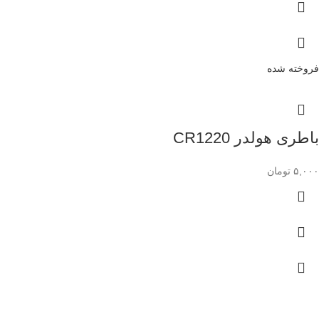
فروخته شده
باطری هولدر CR1220
۵,۰۰۰
تومان