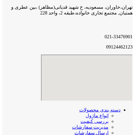
تهران،خاوران، مسعودیه، خ شهید قدیانی(مظاهر) ،بین عطری و
همتیان, مجتمع تجاری خانواده،طبقه 2، واحد 228
021-33476901
09124462123
دسته بندی محصولات
انواع ماژول
بررسی کیفیت
مدیریت سفارشات
ارسال سفارشات