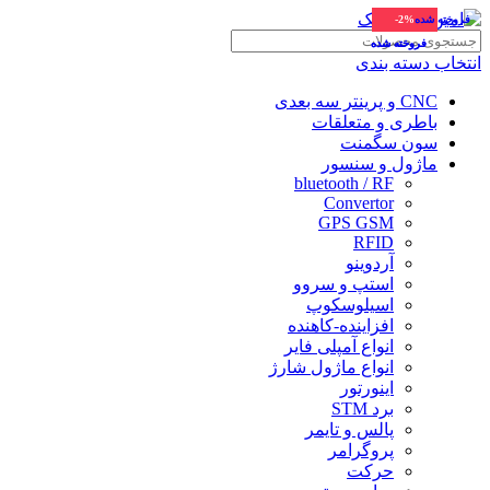
فروخته شده
-2%
-11%
-11%
فروخته شده
فروخته شده
انتخاب دسته بندی
CNC و پرینتر سه بعدی
باطری و متعلقات
سون سگمنت
ماژول و سنسور
bluetooth / RF
Convertor
GPS GSM
RFID
آردوینو
استپ و سروو
اسیلوسکوپ
افزاینده-کاهنده
انواع آمپلی فایر
انواع ماژول شارژ
اینورتور
برد STM
پالس و تایمر
پروگرامر
حرکت