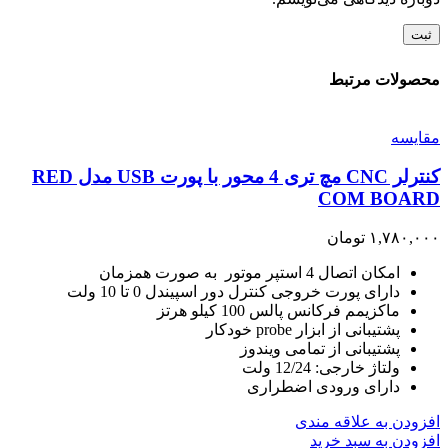
محصولات مرتبط
مقايسه
کنترلر CNC مچ تری 4 محور با پورت USB مدل RED
COM BOARD
۱,۷۸۰,۰۰۰
تومان
امکان اتصال 4 استپر موتور به صورت همزمان
دارای پورت خروجی کنترل دور اسپیندل 0 تا 10 ولت
ماکزیمم فرکانس پالس 100 کیلو هرتز
پشتیبانی از ابزار probe خودکار
پشتیبانی از تمامی ویندوز
ولتاژ خارجی: 12/24 ولت
دارای ورودی اضطراری
افزودن به علاقه مندی
افزودن به سبد خرید