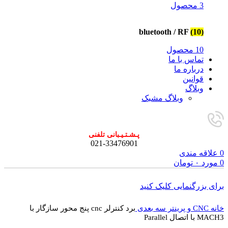
3 محصول
bluetooth / RF
(10)
10 محصول
تماس با ما
درباره ما
قوانین
وبلاگ
وبلاگ مشبک
پـشـتـیـبانی تلفنی
021-33476901
0
علاقه مندی
0
مورد
۰
تومان
برای بزرگنمایی کلیک کنید
خانه
CNC و پرینتر سه بعدی
برد کنترلر cnc پنج محور سازگار با
MACH3 با اتصال Parallel