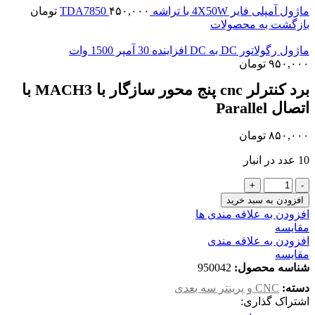
ماژول آمپلی فایر 4X50W با تراشه TDA7850
۴۵۰,۰۰۰
تومان
بازگشت به محصولات
ماژول رگولاتور DC به DC افزاینده 30 آمپر 1500 وات
۹۵۰,۰۰۰
تومان
برد کنترلر cnc پنج محور سازگار با MACH3 با
اتصال Parallel
۸۵۰,۰۰۰
تومان
10 عدد در انبار
برد
کنترلر
افزودن به سبد خرید
cnc
افزودن به علاقه مندی ها
پنج
مقايسه
محور
افزودن به علاقه مندی
سازگار
مقایسه
با
شناسه محصول:
950042
MACH3
دسته:
CNC و پرینتر سه بعدی
با
اشتراک گذاری:
اتصال