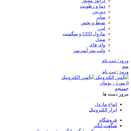
درایور موتور
دما و رطویت
دوربین
سایر
ضبط و پخش
لیزر
ماژول LED و سگمنت
مبدل
وای فای
ولت متر آمپرمتر
ورود / ثبت نام
منو
ورود / ثبت نام
0
مورد
۰
تومان
جستجو
مرور دسته ها
انواع ماژول
ابزار الکترونیک
فروشگاه
شگفت انگیز