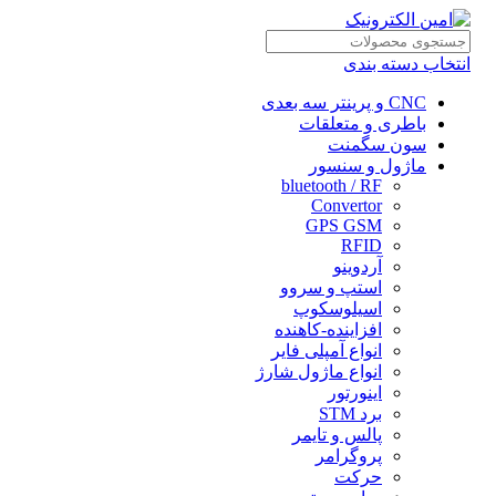
انتخاب دسته بندی
CNC و پرینتر سه بعدی
باطری و متعلقات
سون سگمنت
ماژول و سنسور
bluetooth / RF
Convertor
GPS GSM
RFID
آردوینو
استپ و سروو
اسیلوسکوپ
افزاینده-کاهنده
انواع آمپلی فایر
انواع ماژول شارژ
اینورتور
برد STM
پالس و تایمر
پروگرامر
حرکت