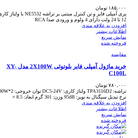
۱۸۵,۰۰۰
تومان
پری آمپلی فایر و تن کنترل مبتنی بر تراشه NE5532 با ولتاژ 
12 تا 24 ولت دارای 4 ولوم و ورودی صدا RCA
افزودن به علاقه مندی
اطلاعات بیشتر
نمایش سریع
فروخته شده
مقايسه
خرید ماژول آمپلی فایر بلوتوثی 2X100W مدل XY-
C100L
۷۸۰,۰۰۰
تومان
تراشه: TPA3116D2 ولتاژ کاری: DC5-24V تو
نرخ تبدیل سیگنال به نویز: 95dB وزن: 301 گرم ابعاد: 8.5 ×
افزودن به علاقه مندی
اطلاعات بیشتر
نمایش سریع
فروخته شده
مقايسه