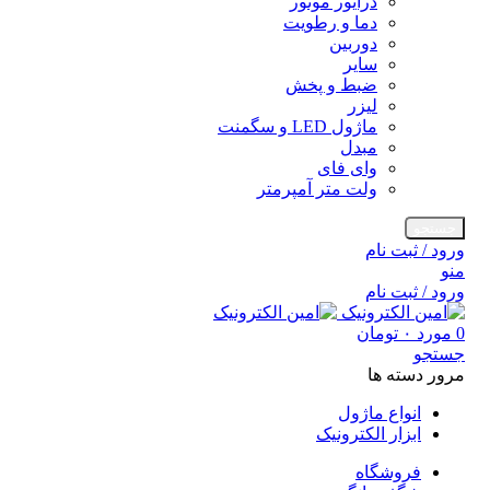
درایور موتور
دما و رطویت
دوربین
سایر
ضبط و پخش
لیزر
ماژول LED و سگمنت
مبدل
وای فای
ولت متر آمپرمتر
جستجو
ورود / ثبت نام
منو
ورود / ثبت نام
0
مورد
۰
تومان
جستجو
مرور دسته ها
انواع ماژول
ابزار الکترونیک
فروشگاه