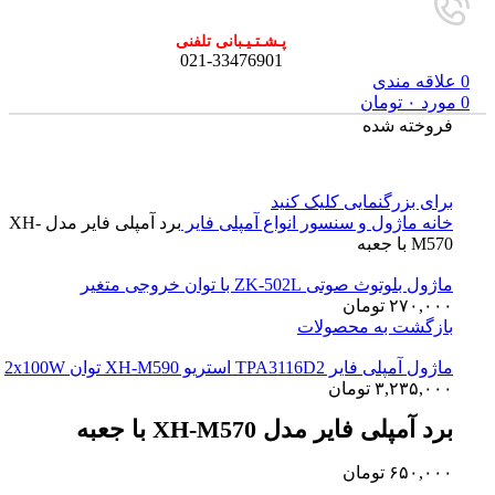
پـشـتـیـبانی تلفنی
021-33476901
0
علاقه مندی
0
مورد
۰
تومان
فروخته شده
برای بزرگنمایی کلیک کنید
خانه
ماژول و سنسور
انواع آمپلی فایر
برد آمپلی فایر مدل XH-
M570 با جعبه
ماژول بلوتوث صوتی ZK-502L با توان خروجی متغیر
۲۷۰,۰۰۰
تومان
بازگشت به محصولات
ماژول آمپلی فایر TPA3116D2 استریو XH-M590 توان 2x100W
۳,۲۳۵,۰۰۰
تومان
برد آمپلی فایر مدل XH-M570 با جعبه
۶۵۰,۰۰۰
تومان