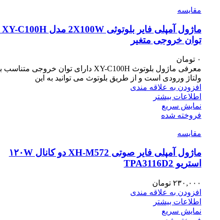
مقايسه
ماژول آمپلی 
توان خروجی متغیر
۰
تومان
معرفی ماژول بلوتوث XY-C100H دارای توان خروجی متناسب ب
ولتاژ ورودی است و از طریق بلوتوث می توانید به این
افزودن به علاقه مندی
اطلاعات بیشتر
نمایش سریع
فروخته شده
مقايسه
ماژول آمپلی فایر صوتی XH-M572 دو کانال ۱۲۰W
استریو TPA3116D2
۲۳۰,۰۰۰
تومان
افزودن به علاقه مندی
اطلاعات بیشتر
نمایش سریع