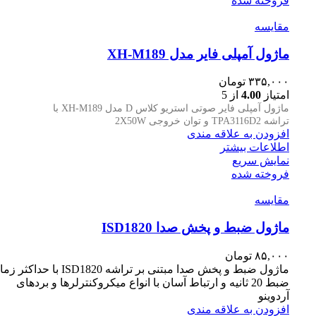
فروخته شده
مقايسه
ماژول آمپلی فایر مدل XH-M189
۳۳۵,۰۰۰
تومان
امتیاز
4.00
از 5
ماژول آمپلی فایر صوتی استریو کلاس
D
مدل
XH-M189
با
تراشه
TPA3116D2
و توان خروجی
2X50W
افزودن به علاقه مندی
اطلاعات بیشتر
نمایش سریع
فروخته شده
مقايسه
ماژول ضبط و پخش صدا ISD1820
۸۵,۰۰۰
تومان
ماژول ضبط و پخش صدا مبتنی بر تراشه ISD1820 با حداکث
ضبط 20 ثانیه و ارتباط آسان با انواع میکروکنترلرها و بردهای
آردوینو
افزودن به علاقه مندی