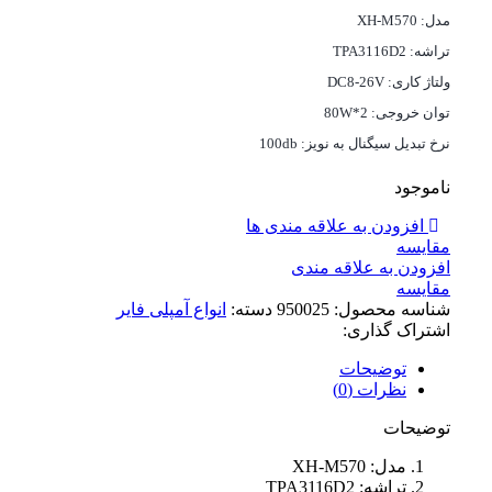
مدل: XH-M570
تراشه: TPA3116D2
ولتاژ کاری: DC8-26V
توان خروجی: 2*80W
نرخ تبدیل سیگنال به نویز: 100db
ناموجود
افزودن به علاقه مندی ها
مقايسه
افزودن به علاقه مندی
مقایسه
شناسه محصول:
950025
دسته:
انواع آمپلی فایر
اشتراک گذاری:
توضیحات
نظرات (0)
توضیحات
مدل: XH-M570
تراشه: TPA3116D2