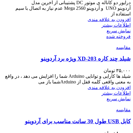
درایور دو کاناله ی موتور DC پشتیبانی از آخرین مدل
آردوینو UNO و آردوینو Mega 2560 عدم نیاز به اتصال با سیم
استفاده از
افزودن به علاقه مندی
اطلاعات بیشتر
نمایش سریع
فروخته شده
مقايسه
شیلد چند کاره XD-203 ویژه برد آردوینو
۳۵,۰۰۰
تومان
شیلد ها کارایی و توانایی Arduino شما را افزایش می دهد ، در واقع
به معنی واقعی کلمه قفل از Arduinoشما باز می
افزودن به علاقه مندی
اطلاعات بیشتر
نمایش سریع
مقايسه
کابل USB طول 30 سانت مناسب برای آردوینو