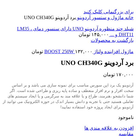
برای بزرگنمایی کلیک کنید
خانه
ماژول و سنسور
آردوینو
برد آردوینو UNO CH340G
شیلد چند منظوره آردوینو UNO دارای سنسور دمای LM35 ،
DHT11 و ...
۱۴۵,۰۰۰
تومان
بازگشت به محصولات
ماژول افزاینده ولتاژ BOOST 250W
۱۳۲,۰۰۰
تومان
برد آردوینو UNO CH340G
۱۷۰,۰۰۰
تومان
آردوینو یک برد اپن سورس مناسب برای نمونه سازی می باشد و بر اساس
سخت افزار و نرم افزار منعطف و ساده پایه ریزی و طراحی شده است. اگر
شما دانشجو ،هنرمند، طراح و یا علاقه مند به سرگرمی و یا ایجاد سیستم های
تعاملی هستید حتی با تجربه و دانش بسیار اندک در حوزه الکترونیک می توانید از
آردوینو برای ایجاد پروژه خود استفاده نمایید
!
ناموجود
افزودن به علاقه مندی ها
مقايسه