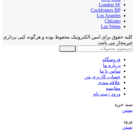
London SF
Cockfosters BP
Los Angeles
Chicago
Las Vegas
کلیه حقوق برای امین الکترونیک محفوظ بوده و هرگونه کپی برداری
غیرمجاز می باشد.
جستجو
فروشگاه
درباره ما
تماس با ما
حساب کاربری من
علاقه مندی
مقايسه
ورود / ثبت نام
سبد خرید
بستن
ورود
بستن