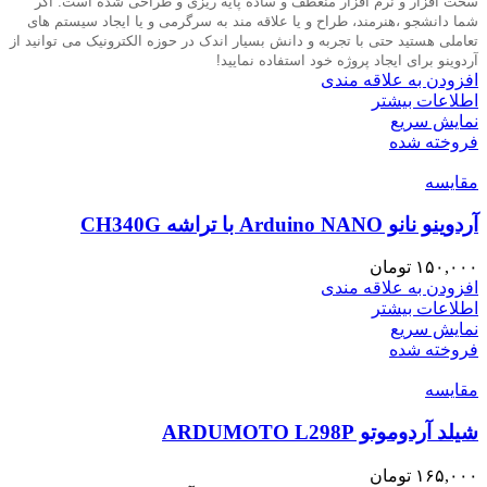
سخت افزار و نرم افزار منعطف و ساده پایه ریزی و طراحی شده است. اگر
شما دانشجو ،هنرمند، طراح و یا علاقه مند به سرگرمی و یا ایجاد سیستم های
تعاملی هستید حتی با تجربه و دانش بسیار اندک در حوزه الکترونیک می توانید از
آردوینو برای ایجاد پروژه خود استفاده نمایید
!
افزودن به علاقه مندی
اطلاعات بیشتر
نمایش سریع
فروخته شده
مقايسه
آردوینو نانو Arduino NANO با تراشه CH340G
۱۵۰,۰۰۰
تومان
افزودن به علاقه مندی
اطلاعات بیشتر
نمایش سریع
فروخته شده
مقايسه
شیلد آردوموتو ARDUMOTO L298P
۱۶۵,۰۰۰
تومان