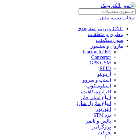
انتخاب دسته بندی
CNC و پرینتر سه بعدی
باطری و متعلقات
سون سگمنت
ماژول و سنسور
bluetooth / RF
Convertor
GPS GSM
RFID
آردوینو
استپ و سروو
اسیلوسکوپ
افزاینده-کاهنده
انواع آمپلی فایر
انواع ماژول شارژ
اینورتور
برد STM
پالس و تایمر
پروگرامر
حرکت