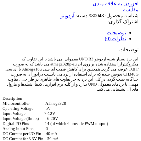
افزودن به علاقه مندی
مقایسه
شناسه محصول:
980048
دسته:
آردوینو
اشتراک گذاری:
توضیحات
نظرات (0)
توضیحات
این برد بسیار شبیه آردوینو UNO R3 معمولی می باشد با این تفاوت که
میکروکنترلر استفاده شده بر روی آن atmega328p-au می باشد که به صورت
TQFP عرضه می گردد. همچنین برای کاهش قیمت آی سی Atmega16u با آی سی
CH340G تعویض شده که برای استفاده از برد می بایست درایور آن به صورت
جداگانه نصب گردد. در کل، این برد به جز تفاوت های ظاهری در طراحی ، تفاوت
مهمی با بردهای معمولی UNO ندارد و از کلیه نرم افزارها، کدها، شیلدها و ماژول
های آن پشتیبانی می کند.
Description:
Microcontroller ATmega328
Operating Voltage 5V
Input Voltage 7-12V
Input Voltage (limits) 6-20V
Digital I/O Pins 14 (of which 6 provide PWM output)
Analog Input Pins 6
DC Current per I/O Pin 40 mA
DC Current for 3.3V Pin 50 mA