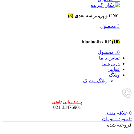
CNC و پرینتر سه بعدی
(3)
3 محصول
bluetooth / RF
(10)
10 محصول
تماس با ما
درباره ما
قوانین
وبلاگ
وبلاگ مشبک
پـشـتـیـبانی تلفنی
021-33476901
0
علاقه مندی
0
مورد
۰
تومان
فروخته شده