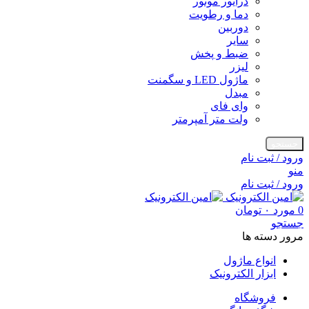
درایور موتور
دما و رطویت
دوربین
سایر
ضبط و پخش
لیزر
ماژول LED و سگمنت
مبدل
وای فای
ولت متر آمپرمتر
جستجو
ورود / ثبت نام
منو
ورود / ثبت نام
0
مورد
۰
تومان
جستجو
مرور دسته ها
انواع ماژول
ابزار الکترونیک
فروشگاه