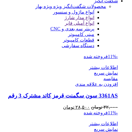
شگفت انگیز
محصولات شگفت‌انگیز ویژه
ویژه بهار
انواع ماژول و سنسور
انواع مدار شارژ
انواع آمپلی فایر
پرینتر سه بعدی و CNC
مینی کامپیوتر
قطعات کامپیوتر
دستگاه سفارشی
-11%
فروخته شده
اطلاعات بیشتر
نمایش سریع
مقايسه
افزودن به علاقه مندی
3361AS سون سگمنت قرمز کاتد مشترک 3 رقم
قیمت
قیمت
۳۲,۰۰۰
تومان
۲۸,۵۰۰
تومان
اصلی
فعلی
-11%
فروخته شده
۳۲,۰۰۰ تومان
۲۸,۵۰۰ تومان
اطلاعات بیشتر
بود.
است.
نمایش سریع