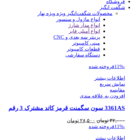
فروشگاه
شگفت انگیز
محصولات شگفت‌انگیز ویژه
ویژه بهار
انواع ماژول و سنسور
انواع مدار شارژ
انواع آمپلی فایر
پرینتر سه بعدی و CNC
مینی کامپیوتر
قطعات کامپیوتر
دستگاه سفارشی
-11%
فروخته شده
اطلاعات بیشتر
نمایش سریع
مقايسه
افزودن به علاقه مندی
3361AS سون سگمنت قرمز کاتد مشترک 3 رقم
قیمت
قیمت
۳۲,۰۰۰
تومان
۲۸,۵۰۰
تومان
اصلی
فعلی
-11%
فروخته شده
۳۲,۰۰۰ تومان
۲۸,۵۰۰ تومان
اطلاعات بیشتر
بود.
است.