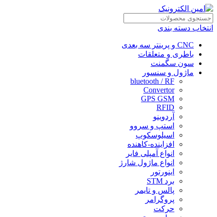
انتخاب دسته بندی
CNC و پرینتر سه بعدی
باطری و متعلقات
سون سگمنت
ماژول و سنسور
bluetooth / RF
Convertor
GPS GSM
RFID
آردوینو
استپ و سروو
اسیلوسکوپ
افزاینده-کاهنده
انواع آمپلی فایر
انواع ماژول شارژ
اینورتور
برد STM
پالس و تایمر
پروگرامر
حرکت