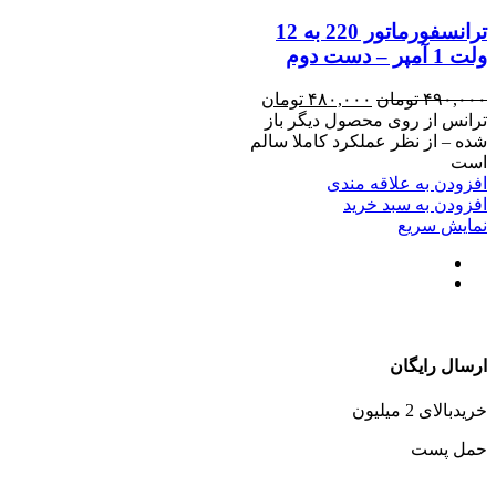
ترانسفورماتور 220 به 12
ولت 1 آمپر – دست دوم
قیمت
قیمت
۴۹۰,۰۰۰
تومان
۴۸۰,۰۰۰
تومان
اصلی
فعلی
ترانس از روی محصول دیگر باز
۴۹۰,۰۰۰ تومان
۴۸۰,۰۰۰ تومان
شده – از نظر عملکرد کاملا سالم
بود.
است.
است
افزودن به علاقه مندی
افزودن به سبد خرید
نمایش سریع
ارسال رایگان
خریدبالای 2 میلیون
حمل پست