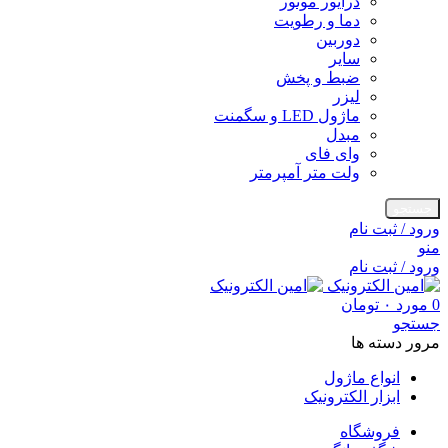
درایور موتور
دما و رطویت
دوربین
سایر
ضبط و پخش
لیزر
ماژول LED و سگمنت
مبدل
وای فای
ولت متر آمپرمتر
جستجو
ورود / ثبت نام
منو
ورود / ثبت نام
0
مورد
۰
تومان
جستجو
مرور دسته ها
انواع ماژول
ابزار الکترونیک
فروشگاه