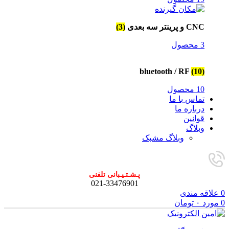
CNC و پرینتر سه بعدی
(3)
3 محصول
bluetooth / RF
(10)
10 محصول
تماس با ما
درباره ما
قوانین
وبلاگ
وبلاگ مشبک
پـشـتـیـبانی تلفنی
021-33476901
0
علاقه مندی
0
مورد
۰
تومان