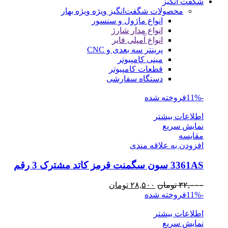
شگفت انگیز
محصولات شگفت‌انگیز ویژه
ویژه بهار
انواع ماژول و سنسور
انواع مدار شارژ
انواع آمپلی فایر
پرینتر سه بعدی و CNC
مینی کامپیوتر
قطعات کامپیوتر
دستگاه سفارشی
-11%
فروخته شده
اطلاعات بیشتر
نمایش سریع
مقايسه
افزودن به علاقه مندی
3361AS سون سگمنت قرمز کاتد مشترک 3 رقم
قیمت
قیمت
۳۲,۰۰۰
تومان
۲۸,۵۰۰
تومان
اصلی
فعلی
-11%
فروخته شده
۳۲,۰۰۰ تومان
۲۸,۵۰۰ تومان
اطلاعات بیشتر
بود.
است.
نمایش سریع