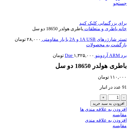
جستجو
برای بزرگنمایی کلیک کنید
خانه
باطری و متعلقات
باطری هولدر 18650 دو سل
تستر شارژرهای 1A USB و 2A با بار مقاومتی
۲۸,۰۰۰
تومان
بازگشت به محصولات
برد ARM آردوینو Due
۱,۳۲۵,۰۰۰
تومان
باطری هولدر 18650 دو سل
۱۱۰,۰۰۰
تومان
91 عدد در انبار
باطری
هولدر
افزودن به سبد خرید
18650
افزودن به علاقه مندی ها
دو
مقايسه
سل
افزودن به علاقه مندی
عدد
مقایسه