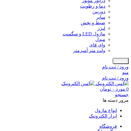
درایور موتور
دما و رطویت
دوربین
سایر
ضبط و پخش
لیزر
ماژول LED و سگمنت
مبدل
وای فای
ولت متر آمپرمتر
جستجو
ورود / ثبت نام
منو
ورود / ثبت نام
0
مورد
۰
تومان
جستجو
مرور دسته ها
انواع ماژول
ابزار الکترونیک
فروشگاه