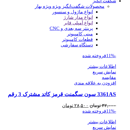
شگفت انگیز
محصولات شگفت‌انگیز ویژه
ویژه بهار
انواع ماژول و سنسور
انواع مدار شارژ
انواع آمپلی فایر
پرینتر سه بعدی و CNC
مینی کامپیوتر
قطعات کامپیوتر
دستگاه سفارشی
-11%
فروخته شده
اطلاعات بیشتر
نمایش سریع
مقايسه
افزودن به علاقه مندی
3361AS سون سگمنت قرمز کاتد مشترک 3 رقم
قیمت
قیمت
۳۲,۰۰۰
تومان
۲۸,۵۰۰
تومان
اصلی
فعلی
-11%
فروخته شده
۳۲,۰۰۰ تومان
۲۸,۵۰۰ تومان
اطلاعات بیشتر
بود.
است.
نمایش سریع