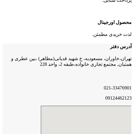
پرداخت شتابی.
محصول اورجینال
لذت خریدی مطمئن.
آدرس دفتر
تهران،خاوران، مسعودیه، خ شهید قدیانی(مظاهر) ،بین عطری و
همتیان, مجتمع تجاری خانواده،طبقه 2، واحد 228
021-33476901
09124462123