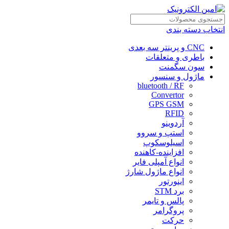
انتخاب دسته بندی
CNC و پرینتر سه بعدی
باطری و متعلقات
سون سگمنت
ماژول و سنسور
bluetooth / RF
Convertor
GPS GSM
RFID
آردوینو
استپ و سروو
اسیلوسکوپ
افزاینده-کاهنده
انواع آمپلی فایر
انواع ماژول شارژ
اینورتور
برد STM
پالس و تایمر
پروگرامر
حرکت