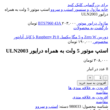
برای بزرگنمایی کلیک کنید
خانه
ماژول و سنسور
استپ و سروو
استپ موتور 5 ولت به همراه
درایور ULN2003
ماژول درایور موتور BTS7960 43A
۲۰۳,۰۰۰
تومان
بازگشت به محصولات
دوربین Zero W و 5 مگا پیکسل Raspberry Pi 0 با کابل آداپتور
مخصوص
۱۹۰,۰۰۰
تومان
استپ موتور 5 ولت به همراه درایور ULN2003
۳۰۸,۰۰۰
تومان
8 عدد در انبار
استپ
موتور
افزودن به سبد خرید
5
افزودن به علاقه مندی ها
ولت
مقايسه
به
افزودن به علاقه مندی
همراه
مقایسه
درایور
شناسه محصول:
980033
دسته:
استپ و سروو
ULN2003