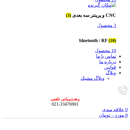
CNC و پرینتر سه بعدی
(3)
3 محصول
bluetooth / RF
(10)
10 محصول
تماس با ما
درباره ما
قوانین
وبلاگ
وبلاگ مشبک
پـشـتـیـبانی تلفنی
021-33476901
0
علاقه مندی
0
مورد
۰
تومان