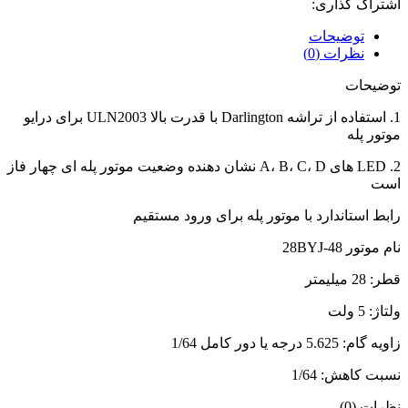
اشتراک گذاری:
عدد
توضیحات
نظرات (0)
توضیحات
1. استفاده از تراشه Darlington با قدرت بالا ULN2003 برای درایو
موتور پله
2. LED های A، B، C، D نشان دهنده وضعیت موتور پله ای چهار فاز
است
رابط استاندارد با موتور پله برای ورود مستقیم
نام موتور 28BYJ-48
قطر: 28 میلیمتر
ولتاژ: 5 ولت
زاویه گام: 5.625 درجه یا دور کامل 1/64
نسبت کاهش: 1/64
نظرات (0)