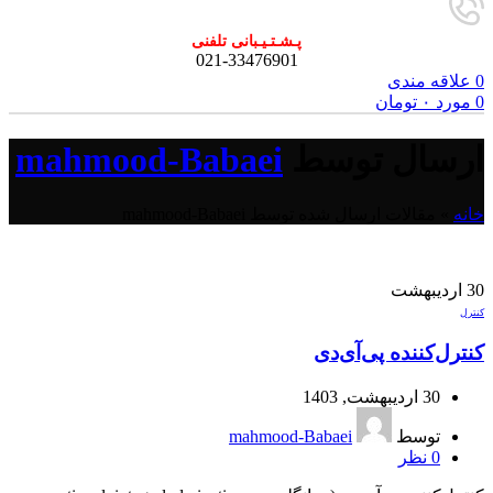
پـشـتـیـبانی تلفنی
021-33476901
0
علاقه مندی
0
مورد
۰
تومان
ارسال توسط
mahmood-Babaei
خانه
»
مقالات ارسال شده توسط mahmood-Babaei
30
اردیبهشت
کنترل
کنترل‌کننده پی‌آی‌دی
30 اردیبهشت, 1403
توسط
mahmood-Babaei
0
نظر