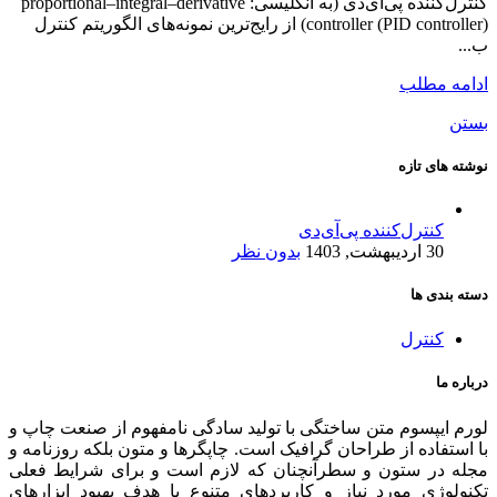
کنترل‌کننده پی‌آی‌دی (به انگلیسی: proportional–integral–derivative
controller (PID controller)) از رایج‌ترین نمونه‌های الگوریتم کنترل
ب...
ادامه مطلب
بستن
نوشته های تازه
کنترل‌کننده پی‌آی‌دی
30 اردیبهشت, 1403
بدون نظر
دسته بندی ها
کنترل
درباره ما
لورم ایپسوم متن ساختگی با تولید سادگی نامفهوم از صنعت چاپ و
با استفاده از طراحان گرافیک است. چاپگرها و متون بلکه روزنامه و
مجله در ستون و سطرآنچنان که لازم است و برای شرایط فعلی
تکنولوژی مورد نیاز و کاربردهای متنوع با هدف بهبود ابزارهای