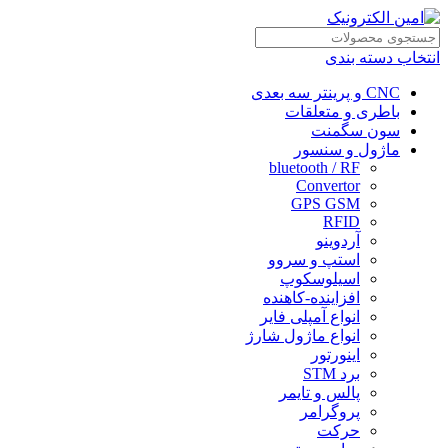
انتخاب دسته بندی
CNC و پرینتر سه بعدی
باطری و متعلقات
سون سگمنت
ماژول و سنسور
bluetooth / RF
Convertor
GPS GSM
RFID
آردوینو
استپ و سروو
اسیلوسکوپ
افزاینده-کاهنده
انواع آمپلی فایر
انواع ماژول شارژ
اینورتور
برد STM
پالس و تایمر
پروگرامر
حرکت