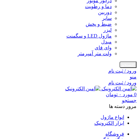
درایور موتور
دما و رطویت
دوربین
سایر
ضبط و پخش
لیزر
ماژول LED و سگمنت
مبدل
وای فای
ولت متر آمپرمتر
جستجو
ورود / ثبت نام
منو
ورود / ثبت نام
0
مورد
۰
تومان
جستجو
مرور دسته ها
انواع ماژول
ابزار الکترونیک
فروشگاه