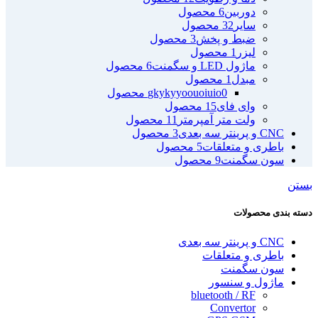
دوربین
6 محصول
سایر
32 محصول
ضبط و پخش
3 محصول
لیزر
1 محصول
ماژول LED و سگمنت
6 محصول
مبدل
1 محصول
0 محصول
gkykyyoouoiuio
وای فای
15 محصول
ولت متر آمپرمتر
11 محصول
CNC و پرینتر سه بعدی
3 محصول
باطری و متعلقات
5 محصول
سون سگمنت
9 محصول
بستن
دسته بندی محصولات
CNC و پرینتر سه بعدی
باطری و متعلقات
سون سگمنت
ماژول و سنسور
bluetooth / RF
Convertor