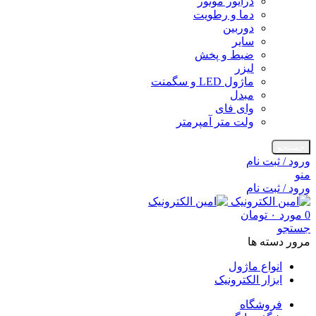
درایور موتور
دما و رطویت
دوربین
سایر
ضبط و پخش
لیزر
ماژول LED و سگمنت
مبدل
وای فای
ولت متر آمپرمتر
جستجو
ورود / ثبت نام
منو
ورود / ثبت نام
0
مورد
۰
تومان
جستجو
مرور دسته ها
انواع ماژول
ابزار الکترونیک
فروشگاه