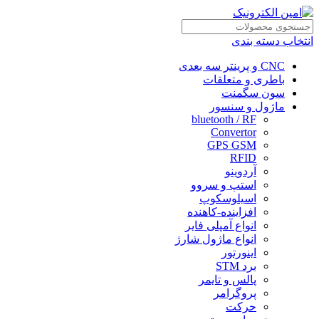
انتخاب دسته بندی
CNC و پرینتر سه بعدی
باطری و متعلقات
سون سگمنت
ماژول و سنسور
bluetooth / RF
Convertor
GPS GSM
RFID
آردوینو
استپ و سروو
اسیلوسکوپ
افزاینده-کاهنده
انواع آمپلی فایر
انواع ماژول شارژ
اینورتور
برد STM
پالس و تایمر
پروگرامر
حرکت