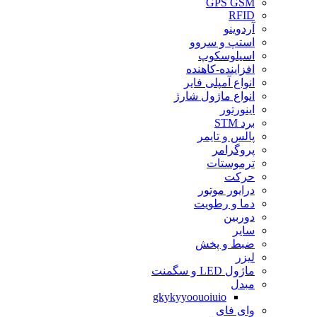
GPS GSM
RFID
آردوینو
استپ و سروو
اسیلوسکوپ
افزاینده-کاهنده
انواع آمپلی فایر
انواع ماژول شارژ
اینورتور
برد STM
پالس و تایمر
پروگرامر
ترموستات
حرکت
درایور موتور
دما و رطویت
دوربین
سایر
ضبط و پخش
لیزر
ماژول LED و سگمنت
مبدل
gkykyyoouoiuio
وای فای