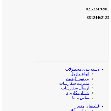
021-33476901
09124462123
دسته بندی محصولات
انواع ماژول
بررسی کیفیت
مدیریت سفارشات
ارسال سفارشات
حساب کاربری
تماس با ما
لینک‌های مفید
مشاوره آنلاین