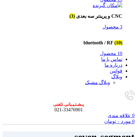
CNC و پرینتر سه بعدی
(3)
3 محصول
bluetooth / RF
(10)
10 محصول
تماس با ما
درباره ما
قوانین
وبلاگ
وبلاگ مشبک
پـشـتـیـبانی تلفنی
021-33476901
0
علاقه مندی
0
مورد
۰
تومان
seven-segment