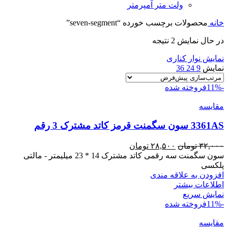
ولت متر آمپرمتر
خانه
محصولات برچسب خورده “seven-segment”
در حال نمایش 2 نتیجه
نمایش نوار کناری
نمایش
9
24
36
-11%
فروخته شده
مقايسه
3361AS سون سگمنت قرمز کاتد مشترک 3 رقم
قیمت
قیمت
۳۲,۰۰۰
تومان
۲۸,۵۰۰
تومان
اصلی
فعلی
سون سگمنت سه رقمی کاتد مشترک 14 * 23 میلیمتر - مالتی
۳۲,۰۰۰ تومان
۲۸,۵۰۰ تومان
پلکسی
بود.
است.
افزودن به علاقه مندی
اطلاعات بیشتر
نمایش سریع
-11%
فروخته شده
مقايسه