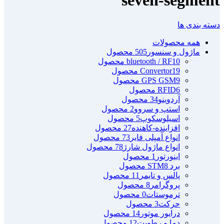
دسته بندی ها
همه
محصولات
ماژول و سنسور
505 محصول
10 محصول
bluetooth / RF
19 محصول
Convertor
9 محصول
GPS GSM
6 محصول
RFID
آردوینو
34 محصول
استپ و سروو
2 محصول
اسیلوسکوپ
5 محصول
افزاینده-کاهنده
27 محصول
انواع آمپلی فایر
73 محصول
انواع ماژول شارژ
78 محصول
اینورتور
1 محصول
برد STM
8 محصول
پالس و تایمر
11 محصول
پروگرامر
8 محصول
ترموستات
0 محصول
حرکت
3 محصول
درایور موتور
14 محصول
دما و رطویت
12 محصول