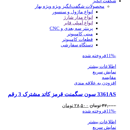
شگفت انگیز
محصولات شگفت‌انگیز ویژه
ویژه بهار
انواع ماژول و سنسور
انواع مدار شارژ
انواع آمپلی فایر
پرینتر سه بعدی و CNC
مینی کامپیوتر
قطعات کامپیوتر
دستگاه سفارشی
-11%
فروخته شده
اطلاعات بیشتر
نمایش سریع
مقايسه
افزودن به علاقه مندی
3361AS سون سگمنت قرمز کاتد مشترک 3 رقم
قیمت
قیمت
۳۲,۰۰۰
تومان
۲۸,۵۰۰
تومان
اصلی
فعلی
-11%
فروخته شده
۳۲,۰۰۰ تومان
۲۸,۵۰۰ تومان
اطلاعات بیشتر
بود.
است.
نمایش سریع