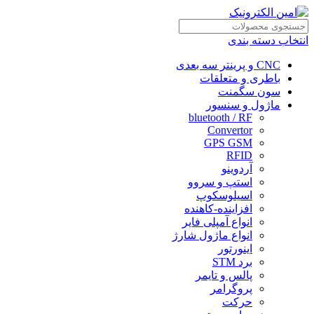
انتخاب دسته بندی
CNC و پرینتر سه بعدی
باطری و متعلقات
سون سگمنت
ماژول و سنسور
bluetooth / RF
Convertor
GPS GSM
RFID
آردوینو
استپ و سروو
اسیلوسکوپ
افزاینده-کاهنده
انواع آمپلی فایر
انواع ماژول شارژ
اینورتور
برد STM
پالس و تایمر
پروگرامر
حرکت