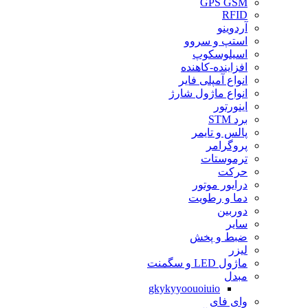
GPS GSM
RFID
آردوینو
استپ و سروو
اسیلوسکوپ
افزاینده-کاهنده
انواع آمپلی فایر
انواع ماژول شارژ
اینورتور
برد STM
پالس و تایمر
پروگرامر
ترموستات
حرکت
درایور موتور
دما و رطویت
دوربین
سایر
ضبط و پخش
لیزر
ماژول LED و سگمنت
مبدل
gkykyyoouoiuio
وای فای