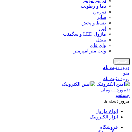
درایور موتور
دما و رطویت
دوربین
سایر
ضبط و پخش
لیزر
ماژول LED و سگمنت
مبدل
وای فای
ولت متر آمپرمتر
جستجو
ورود / ثبت نام
منو
ورود / ثبت نام
0
مورد
۰
تومان
جستجو
مرور دسته ها
انواع ماژول
ابزار الکترونیک
فروشگاه