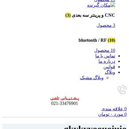
CNC و پرینتر سه بعدی
(3)
3 محصول
bluetooth / RF
(10)
10 محصول
تماس با ما
درباره ما
قوانین
وبلاگ
وبلاگ مشبک
پـشـتـیـبانی تلفنی
021-33476901
0
علاقه مندی
0
مورد
۰
تومان
gkykyyoouoiuio