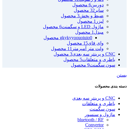
دوربین
6 محصول
سایر
32 محصول
ضبط و پخش
3 محصول
لیزر
1 محصول
ماژول LED و سگمنت
6 محصول
مبدل
1 محصول
0 محصول
gkykyyoouoiuio
وای فای
15 محصول
ولت متر آمپرمتر
11 محصول
CNC و پرینتر سه بعدی
3 محصول
باطری و متعلقات
5 محصول
سون سگمنت
9 محصول
بستن
دسته بندی محصولات
CNC و پرینتر سه بعدی
باطری و متعلقات
سون سگمنت
ماژول و سنسور
bluetooth / RF
Convertor