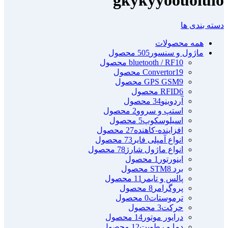
دسته بندی ها
همه
محصولات
ماژول و سنسور
505 محصول
10 محصول
bluetooth / RF
19 محصول
Convertor
9 محصول
GPS GSM
6 محصول
RFID
آردوینو
34 محصول
استپ و سروو
2 محصول
اسیلوسکوپ
5 محصول
افزاینده-کاهنده
27 محصول
انواع آمپلی فایر
73 محصول
انواع ماژول شارژ
78 محصول
اینورتور
1 محصول
برد STM
8 محصول
پالس و تایمر
11 محصول
پروگرامر
8 محصول
ترموستات
0 محصول
حرکت
3 محصول
درایور موتور
14 محصول
دما و رطویت
12 محصول