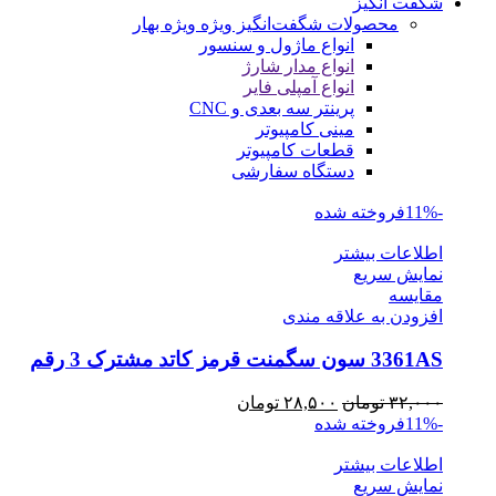
شگفت انگیز
محصولات شگفت‌انگیز ویژه
ویژه بهار
انواع ماژول و سنسور
انواع مدار شارژ
انواع آمپلی فایر
پرینتر سه بعدی و CNC
مینی کامپیوتر
قطعات کامپیوتر
دستگاه سفارشی
-11%
فروخته شده
اطلاعات بیشتر
نمایش سریع
مقايسه
افزودن به علاقه مندی
3361AS سون سگمنت قرمز کاتد مشترک 3 رقم
قیمت
قیمت
۳۲,۰۰۰
تومان
۲۸,۵۰۰
تومان
اصلی
فعلی
-11%
فروخته شده
۳۲,۰۰۰ تومان
۲۸,۵۰۰ تومان
اطلاعات بیشتر
بود.
است.
نمایش سریع