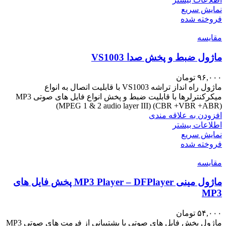
نمایش سریع
فروخته شده
مقايسه
ماژول ضبط و پخش صدا VS1003
۹۶,۰۰۰
تومان
ماژول راه انداز تراشه VS1003 با قابلیت اتصال به انواع
میکرکنترلرها با قابلیت ضبط و پخش انواع فایل های صوتی MP3
(MPEG 1 & 2 audio layer III) (CBR +VBR +ABR)
افزودن به علاقه مندی
اطلاعات بیشتر
نمایش سریع
فروخته شده
مقايسه
ماژول مینی MP3 Player – DFPlayer پخش فایل های
MP3
۵۴,۰۰۰
تومان
ماژول پخش فایل های صوتی با پشتیبانی از فرمت های صوتی MP3