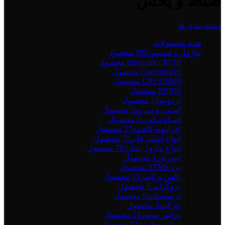
ضبط و پخش
دسته بندی ها
همه
محصولات
ماژول و سنسور
505 محصول
10 محصول
bluetooth / RF
19 محصول
Convertor
9 محصول
GPS GSM
6 محصول
RFID
آردوینو
34 محصول
استپ و سروو
2 محصول
اسیلوسکوپ
5 محصول
افزاینده-کاهنده
27 محصول
انواع آمپلی فایر
73 محصول
انواع ماژول شارژ
78 محصول
اینورتور
1 محصول
برد STM
8 محصول
پالس و تایمر
11 محصول
پروگرامر
8 محصول
ترموستات
0 محصول
حرکت
3 محصول
درایور موتور
14 محصول
دما و رطویت
12 محصول