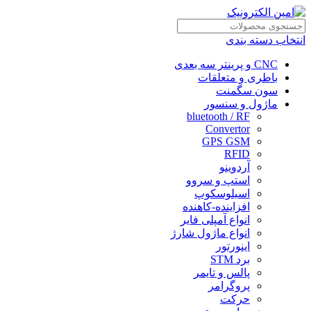
انتخاب دسته بندی
CNC و پرینتر سه بعدی
باطری و متعلقات
سون سگمنت
ماژول و سنسور
bluetooth / RF
Convertor
GPS GSM
RFID
آردوینو
استپ و سروو
اسیلوسکوپ
افزاینده-کاهنده
انواع آمپلی فایر
انواع ماژول شارژ
اینورتور
برد STM
پالس و تایمر
پروگرامر
حرکت