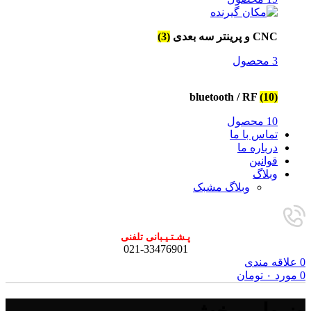
CNC و پرینتر سه بعدی
(3)
3 محصول
bluetooth / RF
(10)
10 محصول
تماس با ما
درباره ما
قوانین
وبلاگ
وبلاگ مشبک
پـشـتـیـبانی تلفنی
021-33476901
0
علاقه مندی
0
مورد
۰
تومان