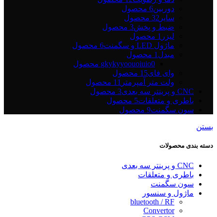
دوربین
6 محصول
سایر
32 محصول
ضبط و پخش
3 محصول
لیزر
1 محصول
ماژول LED و سگمنت
6 محصول
مبدل
1 محصول
0 محصول
gkykyyoouoiuio
وای فای
15 محصول
ولت متر آمپرمتر
11 محصول
CNC و پرینتر سه بعدی
3 محصول
باطری و متعلقات
5 محصول
سون سگمنت
9 محصول
بستن
دسته بندی محصولات
CNC و پرینتر سه بعدی
باطری و متعلقات
سون سگمنت
ماژول و سنسور
bluetooth / RF
Convertor