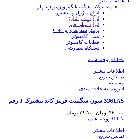
شگفت انگیز
محصولات شگفت‌انگیز ویژه
ویژه بهار
انواع ماژول و سنسور
انواع مدار شارژ
انواع آمپلی فایر
پرینتر سه بعدی و CNC
مینی کامپیوتر
قطعات کامپیوتر
دستگاه سفارشی
-11%
فروخته شده
اطلاعات بیشتر
نمایش سریع
مقايسه
افزودن به علاقه مندی
3361AS سون سگمنت قرمز کاتد مشترک 3 رقم
قیمت
قیمت
۳۲,۰۰۰
تومان
۲۸,۵۰۰
تومان
اصلی
فعلی
-11%
فروخته شده
۳۲,۰۰۰ تومان
۲۸,۵۰۰ تومان
اطلاعات بیشتر
بود.
است.
نمایش سریع