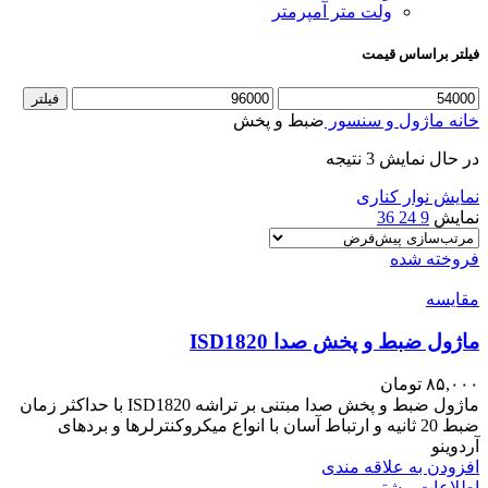
ولت متر آمپرمتر
فیلتر براساس قیمت
حداقل
حداکثر
فیلتر
قیمت
قیمت
خانه
ماژول و سنسور
ضبط و پخش
در حال نمایش 3 نتیجه
نمایش نوار کناری
نمایش
9
24
36
فروخته شده
مقايسه
ماژول ضبط و پخش صدا ISD1820
۸۵,۰۰۰
تومان
ماژول ضبط و پخش صدا مبتنی بر تراشه ISD1820 با حداکثر زمان
ضبط 20 ثانیه و ارتباط آسان با انواع میکروکنترلرها و بردهای
آردوینو
افزودن به علاقه مندی
اطلاعات بیشتر