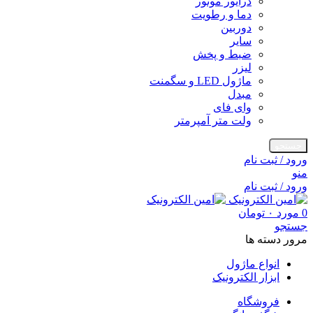
درایور موتور
دما و رطویت
دوربین
سایر
ضبط و پخش
لیزر
ماژول LED و سگمنت
مبدل
وای فای
ولت متر آمپرمتر
جستجو
ورود / ثبت نام
منو
ورود / ثبت نام
0
مورد
۰
تومان
جستجو
مرور دسته ها
انواع ماژول
ابزار الکترونیک
فروشگاه