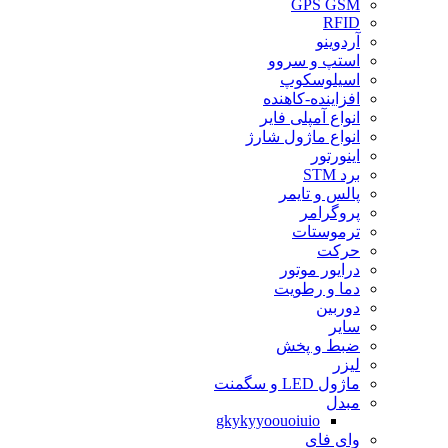
GPS GSM
RFID
آردوینو
استپ و سروو
اسیلوسکوپ
افزاینده-کاهنده
انواع آمپلی فایر
انواع ماژول شارژ
اینورتور
برد STM
پالس و تایمر
پروگرامر
ترموستات
حرکت
درایور موتور
دما و رطویت
دوربین
سایر
ضبط و پخش
لیزر
ماژول LED و سگمنت
مبدل
gkykyyoouoiuio
وای فای