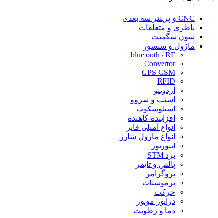
CNC و پرینتر سه بعدی
باطری و متعلقات
سون سگمنت
ماژول و سنسور
bluetooth / RF
Convertor
GPS GSM
RFID
آردوینو
استپ و سروو
اسیلوسکوپ
افزاینده-کاهنده
انواع آمپلی فایر
انواع ماژول شارژ
اینورتور
برد STM
پالس و تایمر
پروگرامر
ترموستات
حرکت
درایور موتور
دما و رطویت