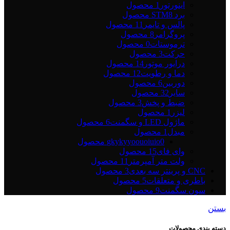
اینورتور
1 محصول
برد STM
8 محصول
پالس و تایمر
11 محصول
پروگرامر
8 محصول
ترموستات
0 محصول
حرکت
3 محصول
درایور موتور
14 محصول
دما و رطویت
12 محصول
دوربین
6 محصول
سایر
32 محصول
ضبط و پخش
3 محصول
لیزر
1 محصول
ماژول LED و سگمنت
6 محصول
مبدل
1 محصول
0 محصول
gkykyyoouoiuio
وای فای
15 محصول
ولت متر آمپرمتر
11 محصول
CNC و پرینتر سه بعدی
3 محصول
باطری و متعلقات
5 محصول
سون سگمنت
9 محصول
بستن
دسته بندی محصولات