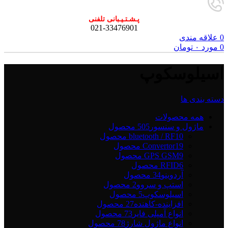
پـشـتـیـبانی تلفنی
021-33476901
0
علاقه مندی
0
مورد
۰
تومان
اسیلوسکوپ
دسته بندی ها
همه
محصولات
ماژول و سنسور
505 محصول
10 محصول
bluetooth / RF
19 محصول
Convertor
9 محصول
GPS GSM
6 محصول
RFID
آردوینو
34 محصول
استپ و سروو
2 محصول
اسیلوسکوپ
5 محصول
افزاینده-کاهنده
27 محصول
انواع آمپلی فایر
73 محصول
انواع ماژول شارژ
78 محصول