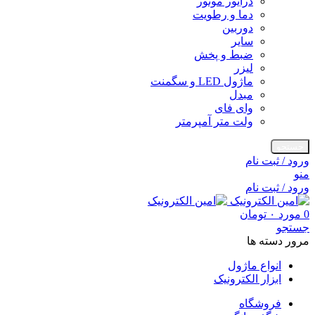
درایور موتور
دما و رطویت
دوربین
سایر
ضبط و پخش
لیزر
ماژول LED و سگمنت
مبدل
وای فای
ولت متر آمپرمتر
جستجو
ورود / ثبت نام
منو
ورود / ثبت نام
0
مورد
۰
تومان
جستجو
مرور دسته ها
انواع ماژول
ابزار الکترونیک
فروشگاه