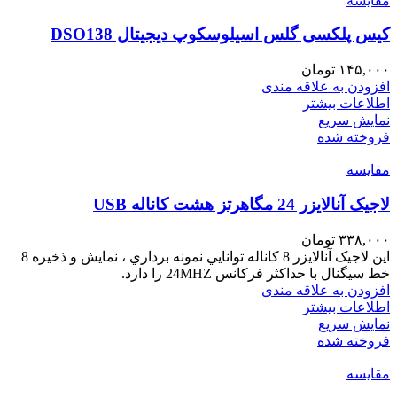
مقايسه
کیس پلکسی گلس اسیلوسکوپ دیجیتال DSO138
۱۴۵,۰۰۰
تومان
افزودن به علاقه مندی
اطلاعات بیشتر
نمایش سریع
فروخته شده
مقايسه
لاجیک آنالایزر 24 مگاهرتز هشت کاناله USB
۳۳۸,۰۰۰
تومان
این لاجیک آنالایزر 8 کاناله توانايي نمونه برداري ، نمايش و ذخيره 8
خط سيگنال با حداكثر فركانس 24MHZ را دارد.
افزودن به علاقه مندی
اطلاعات بیشتر
نمایش سریع
فروخته شده
مقايسه