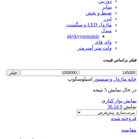
دوربین
سایر
ضبط و پخش
لیزر
ماژول LED و سگمنت
مبدل
gkykyyoouoiuio
وای فای
ولت متر آمپرمتر
فیلتر براساس قیمت
فیلتر
خانه
ماژول و سنسور
اسیلوسکوپ
در حال نمایش 5 نتیجه
نمایش نوار کناری
نمایش
9
24
36
فروخته شده
مقايسه