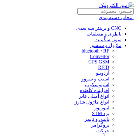
انتخاب دسته بندی
CNC و پرینتر سه بعدی
باطری و متعلقات
سون سگمنت
ماژول و سنسور
bluetooth / RF
Convertor
GPS GSM
RFID
آردوینو
استپ و سروو
اسیلوسکوپ
افزاینده-کاهنده
انواع آمپلی فایر
انواع ماژول شارژ
اینورتور
برد STM
پالس و تایمر
پروگرامر
حرکت