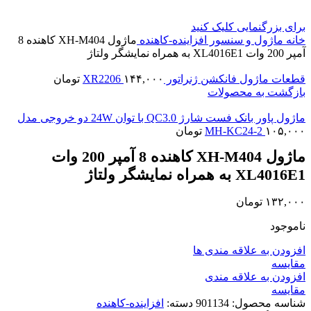
برای بزرگنمایی کلیک کنید
خانه
ماژول و سنسور
افزاینده-کاهنده
ماژول XH-M404 کاهنده 8
آمپر 200 وات XL4016E1 به همراه نمایشگر ولتاژ
قطعات ماژول فانکشن ژنراتور XR2206
۱۴۴,۰۰۰
تومان
بازگشت به محصولات
ماژول پاور بانک فست شارژ QC3.0 با توان 24W دو خروجی مدل
۱۰۵,۰۰۰
MH-KC24-2
تومان
ماژول XH-M404 کاهنده 8 آمپر 200 وات
XL4016E1 به همراه نمایشگر ولتاژ
۱۳۲,۰۰۰
تومان
ناموجود
افزودن به علاقه مندی ها
مقايسه
افزودن به علاقه مندی
مقایسه
شناسه محصول:
901134
دسته:
افزاینده-کاهنده