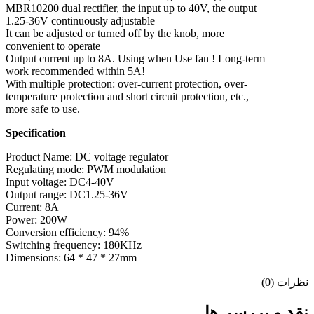
MBR10200 dual rectifier, the input up to 40V, the output
1.25-36V continuously adjustable
It can be adjusted or turned off by the knob, more
convenient to operate
Output current up to 8A. Using when Use fan ! Long-term
work recommended within 5A!
With multiple protection: over-current protection, over-
temperature protection and short circuit protection, etc.,
more safe to use.
Specification
Product Name: DC voltage regulator
Regulating mode: PWM modulation
Input voltage: DC4-40V
Output range: DC1.25-36V
Current: 8A
Power: 200W
Conversion efficiency: 94%
Switching frequency: 180KHz
Dimensions: 64 * 47 * 27mm
نظرات (0)
نقد و بررسی‌ها