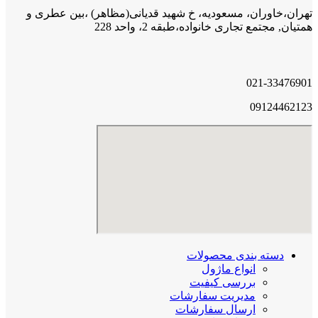
تهران،خاوران، مسعودیه، خ شهید قدیانی(مظاهر) ،بین عطری و
همتیان, مجتمع تجاری خانواده،طبقه 2، واحد 228
021-33476901
09124462123
دسته بندی محصولات
انواع ماژول
بررسی کیفیت
مدیریت سفارشات
ارسال سفارشات