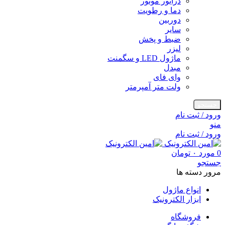
درایور موتور
دما و رطویت
دوربین
سایر
ضبط و پخش
لیزر
ماژول LED و سگمنت
مبدل
وای فای
ولت متر آمپرمتر
جستجو
ورود / ثبت نام
منو
ورود / ثبت نام
0
مورد
۰
تومان
جستجو
مرور دسته ها
انواع ماژول
ابزار الکترونیک
فروشگاه