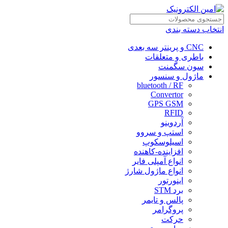
انتخاب دسته بندی
CNC و پرینتر سه بعدی
باطری و متعلقات
سون سگمنت
ماژول و سنسور
bluetooth / RF
Convertor
GPS GSM
RFID
آردوینو
استپ و سروو
اسیلوسکوپ
افزاینده-کاهنده
انواع آمپلی فایر
انواع ماژول شارژ
اینورتور
برد STM
پالس و تایمر
پروگرامر
حرکت