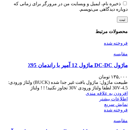
ذخیره نام، ایمیل و وبسایت من در مرورگر برای زمانی که
دوباره دیدگاهی می‌نویسم.
محصولات مرتبط
فروخته شده
مقايسه
ماژول DC-DC ماژول 12 آمپر با راندمان 95٪
۱۳۵,۰۰۰
تومان
طبیعت ماژول: ماژول بافت غیر جدا شده (BUCK) ولتاژ ورودی:
4.5-30V لطفا ولتاژ ورودی 30V تجاوز نکنید! ! ! ولتاژ
افزودن به علاقه مندی
اطلاعات بیشتر
نمایش سریع
فروخته شده
مقايسه