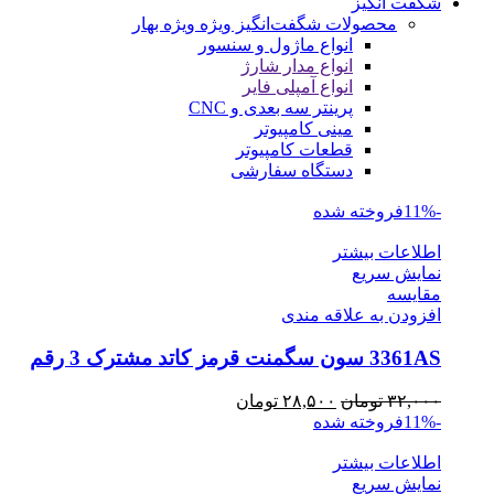
شگفت انگیز
محصولات شگفت‌انگیز ویژه
ویژه بهار
انواع ماژول و سنسور
انواع مدار شارژ
انواع آمپلی فایر
پرینتر سه بعدی و CNC
مینی کامپیوتر
قطعات کامپیوتر
دستگاه سفارشی
-11%
فروخته شده
اطلاعات بیشتر
نمایش سریع
مقايسه
افزودن به علاقه مندی
3361AS سون سگمنت قرمز کاتد مشترک 3 رقم
قیمت
قیمت
۳۲,۰۰۰
تومان
۲۸,۵۰۰
تومان
اصلی
فعلی
-11%
فروخته شده
۳۲,۰۰۰ تومان
۲۸,۵۰۰ تومان
اطلاعات بیشتر
بود.
است.
نمایش سریع