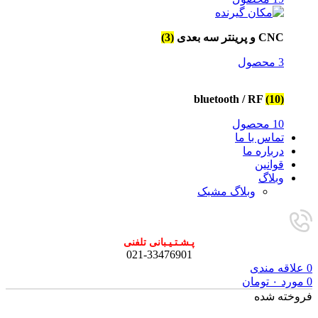
CNC و پرینتر سه بعدی
(3)
3 محصول
bluetooth / RF
(10)
10 محصول
تماس با ما
درباره ما
قوانین
وبلاگ
وبلاگ مشبک
پـشـتـیـبانی تلفنی
021-33476901
0
علاقه مندی
0
مورد
۰
تومان
فروخته شده