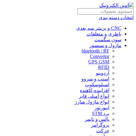
انتخاب دسته بندی
CNC و پرینتر سه بعدی
باطری و متعلقات
سون سگمنت
ماژول و سنسور
bluetooth / RF
Convertor
GPS GSM
RFID
آردوینو
استپ و سروو
اسیلوسکوپ
افزاینده-کاهنده
انواع آمپلی فایر
انواع ماژول شارژ
اینورتور
برد STM
پالس و تایمر
پروگرامر
حرکت