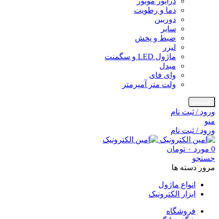
درایور موتور
دما و رطویت
دوربین
سایر
ضبط و پخش
لیزر
ماژول LED و سگمنت
مبدل
وای فای
ولت متر آمپرمتر
جستجو
ورود / ثبت نام
منو
ورود / ثبت نام
0
مورد
۰
تومان
جستجو
مرور دسته ها
انواع ماژول
ابزار الکترونیک
فروشگاه