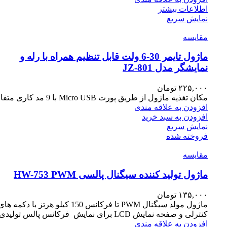
اطلاعات بیشتر
نمایش سریع
مقايسه
ماژول تایمر 30-6 ولت قابل تنظیم همراه با رله و
نمایشگر مدل JZ-801
۲۲۵,۰۰۰
تومان
مکان تغذیه ماژول از طریق پورت Micro USB با 9 مد کاری متفاوت
افزودن به علاقه مندی
افزودن به سبد خرید
نمایش سریع
فروخته شده
مقايسه
ماژول تولید کننده سیگنال پالسی HW-753 PWM
۱۳۵,۰۰۰
تومان
ماژول مولد سیگنال PWM تا فرکانس 150 کیلو هرتز با دکمه ها
کنترلی و صفحه نمایش LCD برای نمایش فرکانس پالس تولیدی.
افزودن به علاقه مندی