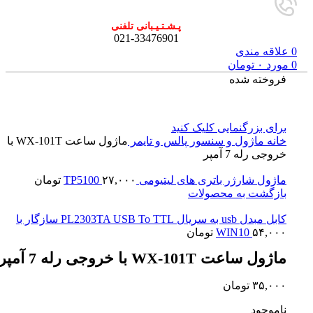
پـشـتـیـبانی تلفنی
021-33476901
0
علاقه مندی
0
مورد
۰
تومان
فروخته شده
برای بزرگنمایی کلیک کنید
خانه
ماژول و سنسور
پالس و تایمر
ماژول ساعت WX-101T با
خروجی رله 7 آمپر
ماژول شارژر باتری های لیتیومی TP5100
۲۷,۰۰۰
تومان
بازگشت به محصولات
کابل مبدل usb به سریال PL2303TA USB To TTL سازگار با
۵۴,۰۰۰
WIN10
تومان
ماژول ساعت WX-101T با خروجی رله 7 آمپر
۳۵,۰۰۰
تومان
ناموجود