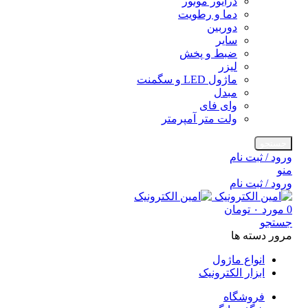
درایور موتور
دما و رطویت
دوربین
سایر
ضبط و پخش
لیزر
ماژول LED و سگمنت
مبدل
وای فای
ولت متر آمپرمتر
جستجو
ورود / ثبت نام
منو
ورود / ثبت نام
0
مورد
۰
تومان
جستجو
مرور دسته ها
انواع ماژول
ابزار الکترونیک
فروشگاه