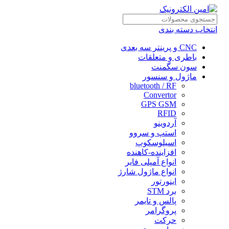
انتخاب دسته بندی
CNC و پرینتر سه بعدی
باطری و متعلقات
سون سگمنت
ماژول و سنسور
bluetooth / RF
Convertor
GPS GSM
RFID
آردوینو
استپ و سروو
اسیلوسکوپ
افزاینده-کاهنده
انواع آمپلی فایر
انواع ماژول شارژ
اینورتور
برد STM
پالس و تایمر
پروگرامر
حرکت