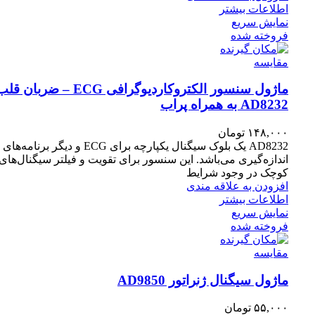
اطلاعات بیشتر
نمایش سریع
فروخته شده
مقايسه
ماژول سنسور الکتروکاردیوگرافی ECG – ضربان ق
AD8232 به همراه پراب
۱۴۸,۰۰۰
تومان
AD8232 یک بلوک سیگنال یکپارچه برای ECG و دیگر برنامه‌های
اندازه‌گیری می‌باشد. این سنسور برای تقویت و فیلتر سیگنال‌های
کوچک در وجود شرایط
افزودن به علاقه مندی
اطلاعات بیشتر
نمایش سریع
فروخته شده
مقايسه
ماژول سیگنال ژنراتور AD9850
۵۵,۰۰۰
تومان