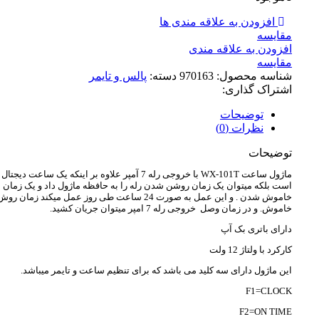
افزودن به علاقه مندی ها
مقايسه
افزودن به علاقه مندی
مقایسه
شناسه محصول:
970163
دسته:
پالس و تایمر
اشتراک گذاری:
توضیحات
نظرات (0)
توضیحات
ماژول ساعت WX-101T با خروجی رله 7 آمپر علاوه بر اینکه یک ساعت دیجتال
است بلکه میتوان یک زمان روشن شدن رله را به حافظه ماژول داد و یک زمان
خاموش شدن . و این عمل به صورت 24 ساعت طی روز عمل میکند زمان رو
خاموش. و در زمان وصل خروجی رله 7 امپر میتوان جریان کشید.
دارای باتری بک آپ
کارکرد با ولتاژ 12 ولت
این ماژول دارای سه کلید می باشد که برای تنظیم ساعت و تایمر میباشد.
F1=CLOCK
F2=ON TIME