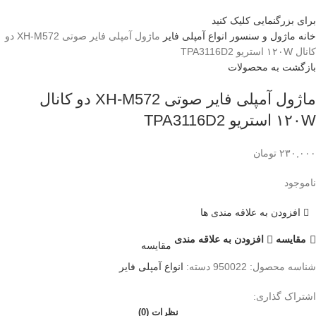
برای بزرگنمایی کلیک کنید
خانه
ماژول و سنسور
انواع آمپلی فایر
ماژول آمپلی فایر صوتی XH-M572 دو
کانال ۱۲۰W استریو TPA3116D2
بازگشت به محصولات
ماژول آمپلی فایر صوتی XH-M572 دو کانال
۱۲۰W استریو TPA3116D2
۲۳۰,۰۰۰
تومان
ناموجود
افزودن به علاقه مندی ها
مقايسه
افزودن به علاقه مندی
مقایسه
شناسه محصول:
950022
دسته:
انواع آمپلی فایر
اشتراک گذاری:
نظرات (0)