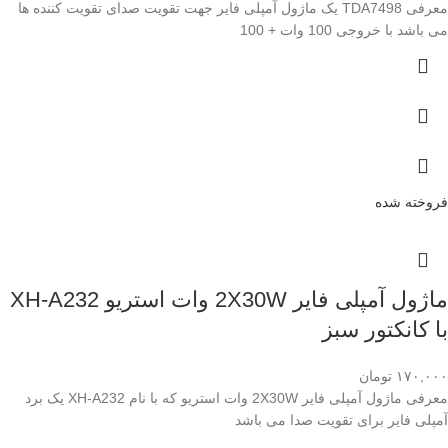
معرفی TDA7498 یک ماژول آمپلی فایر جهت تقویت صدای تقویت کننده ها
می باشد با خروجی 100 وات + 100
فروخته شده
ماژول آمپلی فایر 2X30W وات استریو XH-A232
با کانکتور سبز
۱۷۰,۰۰۰
تومان
معرفی ماژول آمپلی فایر 2X30W وات استریو که با نام XH-A232 یک برد
آمپلی فایر برای تقویت صدا می باشد