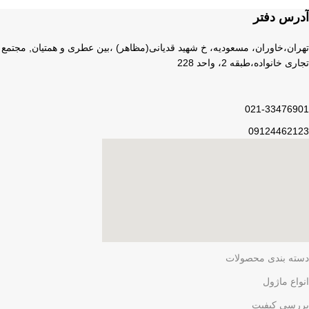
لذت خریدی مطمئن.
آدرس دفتر
تهران،خاوران، مسعودیه، خ شهید قدیانی(مظاهر) ،بین عطری و همتیان, مجتمع
تجاری خانواده،طبقه 2، واحد 228
021-33476901
09124462123
دسته بندی محصولات
انواع ماژول
بررسی کیفیت