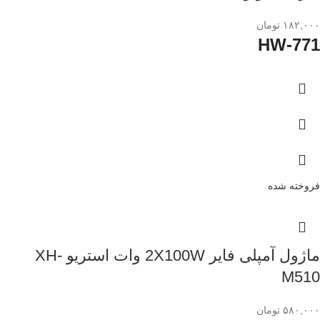
۱۸۲,۰۰۰
تومان
HW-771
فروخته شده
ماژول آمپلی فایر 2X100W وات استریو XH-
M510
۵۸۰,۰۰۰
تومان