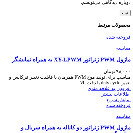
دوباره دیدگاهی می‌نویسم.
محصولات مرتبط
فروخته شده
مقايسه
ماژول PWM ژنراتور XY-LPWM به همراه نمایشگر
۹۸,۰۰۰
تومان
مناسب برای تولید موج PWM همزمان با قابلیت تغییر فرکانس و
تغییر duty cycle با دقت بالا
افزودن به علاقه مندی
اطلاعات بیشتر
نمایش سریع
فروخته شده
مقايسه
ماژول PWM ژنراتور دو کاناله به همراه سریال و