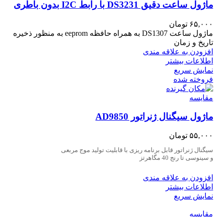
ماژول ساعت دقیق DS3231 با رابط I2C بدون باطری
۶۵,۰۰۰
تومان
ماژول ساعت DS1307 به همراه حافظه eeprom به منظور ذخیره
تاریخ و زمان
افزودن به علاقه مندی
اطلاعات بیشتر
نمایش سریع
فروخته شده
مقايسه
ماژول سیگنال ژنراتور AD9850
۵۵,۰۰۰
تومان
سیگنال ژنراتور قابل برنامه ریزی با قابلیت تولید موج مربعی
و سینوسی تا رنج 40 مگاهرتز
افزودن به علاقه مندی
اطلاعات بیشتر
نمایش سریع
مقايسه