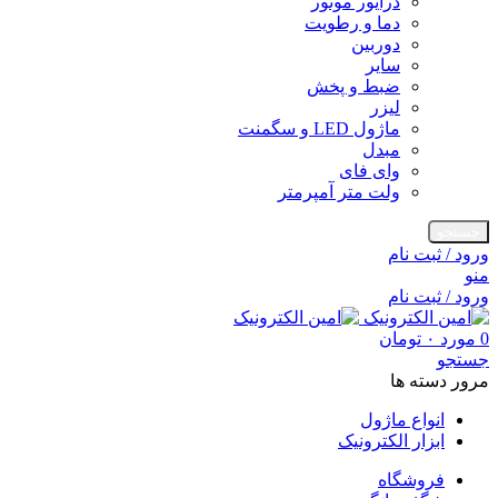
درایور موتور
دما و رطویت
دوربین
سایر
ضبط و پخش
لیزر
ماژول LED و سگمنت
مبدل
وای فای
ولت متر آمپرمتر
جستجو
ورود / ثبت نام
منو
ورود / ثبت نام
0
مورد
۰
تومان
جستجو
مرور دسته ها
انواع ماژول
ابزار الکترونیک
فروشگاه