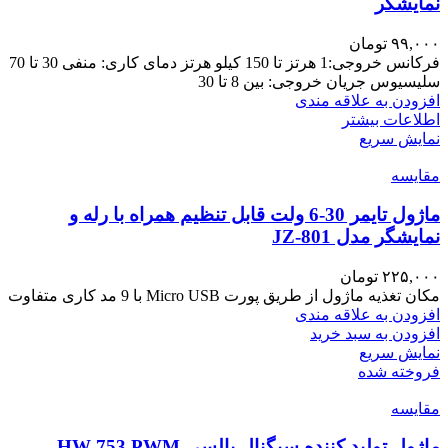
نمایشگر
۹۹,۰۰۰
تومان
فرکانس خروجی:1 هرتز تا 150 کیلو هرتز دمای کاری: منفی 30 تا 70
سلیسیوس جریان خروجی: بین 8 تا 30
افزودن به علاقه مندی
اطلاعات بیشتر
نمایش سریع
مقايسه
ماژول تایمر 30-6 ولت قابل تنظیم همراه با رله و
نمایشگر مدل JZ-801
۲۲۵,۰۰۰
تومان
مکان تغذیه ماژول از طریق پورت Micro USB با 9 مد کاری متفاوت
افزودن به علاقه مندی
افزودن به سبد خرید
نمایش سریع
فروخته شده
مقايسه
ماژول تولید کننده سیگنال پالسی HW-753 PWM