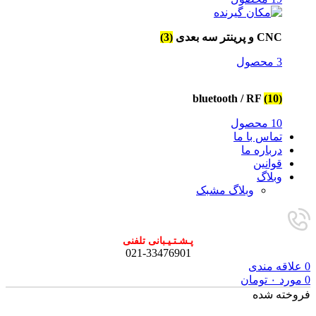
CNC و پرینتر سه بعدی
(3)
3 محصول
bluetooth / RF
(10)
10 محصول
تماس با ما
درباره ما
قوانین
وبلاگ
وبلاگ مشبک
پـشـتـیـبانی تلفنی
021-33476901
0
علاقه مندی
0
مورد
۰
تومان
فروخته شده