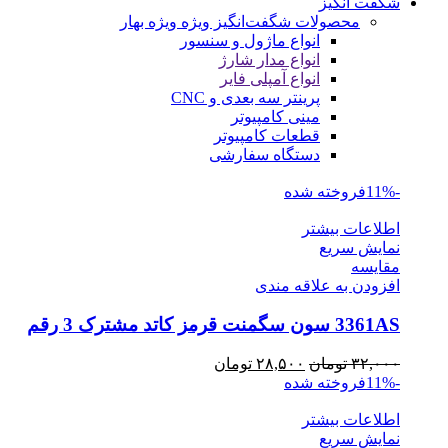
شگفت انگیز
محصولات شگفت‌انگیز ویژه
ویژه بهار
انواع ماژول و سنسور
انواع مدار شارژ
انواع آمپلی فایر
پرینتر سه بعدی و CNC
مینی کامپیوتر
قطعات کامپیوتر
دستگاه سفارشی
-11%
فروخته شده
اطلاعات بیشتر
نمایش سریع
مقايسه
افزودن به علاقه مندی
3361AS سون سگمنت قرمز کاتد مشترک 3 رقم
قیمت
قیمت
۳۲,۰۰۰
تومان
۲۸,۵۰۰
تومان
اصلی
فعلی
-11%
فروخته شده
۳۲,۰۰۰ تومان
۲۸,۵۰۰ تومان
اطلاعات بیشتر
بود.
است.
نمایش سریع