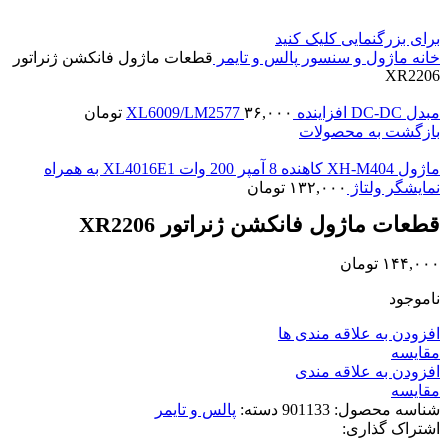
برای بزرگنمایی کلیک کنید
خانه
ماژول و سنسور
پالس و تایمر
قطعات ماژول فانکشن ژنراتور
XR2206
مبدل DC-DC افزاینده XL6009/LM2577
۳۶,۰۰۰
تومان
بازگشت به محصولات
ماژول XH-M404 کاهنده 8 آمپر 200 وات XL4016E1 به همراه
نمایشگر ولتاژ
۱۳۲,۰۰۰
تومان
قطعات ماژول فانکشن ژنراتور XR2206
۱۴۴,۰۰۰
تومان
ناموجود
افزودن به علاقه مندی ها
مقايسه
افزودن به علاقه مندی
مقایسه
شناسه محصول:
901133
دسته:
پالس و تایمر
اشتراک گذاری: