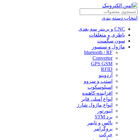
انتخاب دسته بندی
CNC و پرینتر سه بعدی
باطری و متعلقات
سون سگمنت
ماژول و سنسور
bluetooth / RF
Convertor
GPS GSM
RFID
آردوینو
استپ و سروو
اسیلوسکوپ
افزاینده-کاهنده
انواع آمپلی فایر
انواع ماژول شارژ
اینورتور
برد STM
پالس و تایمر
پروگرامر
حرکت