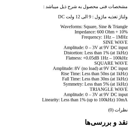
مشخصات فنی محصول به شرح ذیل میباشد :
ولتاژ تغذیه ماژول : 9 الی 12 ولت DC
Waveforms: Square, Sine & Triangle
Impedance: 600 Ohm + 10%
Frequency: 1Hz – 1MHz
SINE WAVE
Amplitude: 0 – 3V at 9V DC input
(Distortion: Less than 1% (at 1kHz
Flatness: +0.05dB 1Hz – 100kHz
SQUARE WAVE
Amplitude: 8V (no load) at 9V DC input
(Rise Time: Less than 50ns (at 1kHz
(Fall Time: Less than 30ns (at 1kHz
(Symmetry: Less than 5% (at 1kHz
TRIANGLE WAVE
Amplitude: 0 – 3V at 9V DC input
Linearity: Less than 1% (up to 100kHz) 10mA
نظرات (0)
نقد و بررسی‌ها