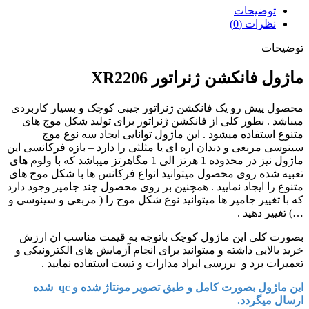
توضیحات
نظرات (0)
توضیحات
ماژول فانکشن ژنراتور XR2206
محصول پیش رو یک فانکشن ژنراتور جیبی کوچک و بسیار کاربردی
میباشد . بطور کلی از فانکشن ژنراتور برای تولید شکل موج های
متنوع استفاده میشود . این ماژول توانایی ایجاد سه نوع موج
سینوسی مربعی و دندان اره ای یا مثلثی را دارد – بازه فرکانسی این
ماژول نیز در محدوده 1 هرتز الی 1 مگاهرتز میباشد که با ولوم های
تعبیه شده روی محصول میتوانید انواع فرکانس ها با شکل موج های
متنوع را ایجاد نمایید . همچنین بر روی محصول چند جامپر وجود دارد
که با تغییر جامپر ها میتوانید نوع شکل موج را ( مربعی و سینوسی و
…) تغییر دهید .
بصورت کلی این ماژول کوچک باتوجه به قیمت مناسب ان ارزش
خرید بالایی داشته و میتوانید برای انجام آزمایش های الکترونیکی و
تعمیرات برد و بررسی ایراد مدارات و تست استفاده نمایید .
این ماژول بصورت کامل و طبق تصویر مونتاژ شده و qc شده
ارسال میگردد.