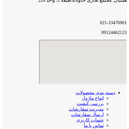
همتیان, مجتمع تجاری خانواده،طبقه 2، واحد 228
021-33476901
09124462123
دسته بندی محصولات
انواع ماژول
بررسی کیفیت
مدیریت سفارشات
ارسال سفارشات
حساب کاربری
تماس با ما