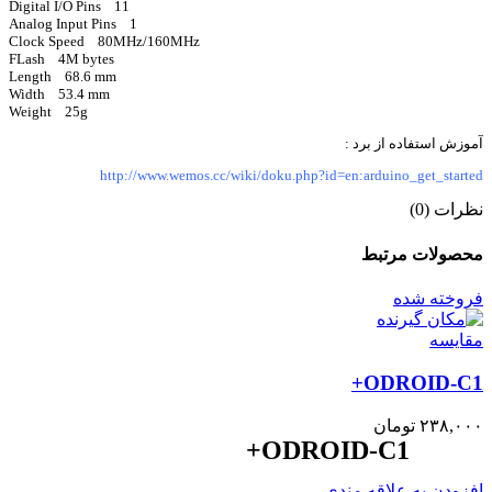
Digital I/O Pins 11
Analog Input Pins 1
Clock Speed 80MHz/160MHz
FLash 4M bytes
Length 68.6 mm
Width 53.4 mm
Weight 25g
آموزش استفاده از برد :
http://www.wemos.cc/wiki/doku.php?id=en:arduino_get_started
نظرات (0)
محصولات مرتبط
فروخته شده
مقايسه
ODROID-C1+
۲۳۸,۰۰۰
تومان
ODROID-C1+
افزودن به علاقه مندی