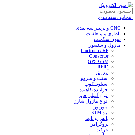
انتخاب دسته بندی
CNC و پرینتر سه بعدی
باطری و متعلقات
سون سگمنت
ماژول و سنسور
bluetooth / RF
Convertor
GPS GSM
RFID
آردوینو
استپ و سروو
اسیلوسکوپ
افزاینده-کاهنده
انواع آمپلی فایر
انواع ماژول شارژ
اینورتور
برد STM
پالس و تایمر
پروگرامر
حرکت