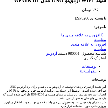
شیلد WIFI آردوینو UNO مدل WeMos D1
۱۴۵,۰۰۰
تومان
با هسته ی ESP8266
ناموجود
افزودن به علاقه مندی ها
مقايسه
افزودن به علاقه مندی
مقایسه
شناسه محصول:
980051
دسته:
آردوینو
اشتراک گذاری:
توضیحات
نظرات (0)
توضیحات
این شیلد از سری بردهای توسعه ی آردوینو می باشد و برای برد آردوینو UNO
طراحی شده است ، توسط این شیلد می توانید آردوینو خود رو مجهز به Wi-Fi و
اتصال اینترنت نمایید. این شیلد بر مبنای هسته ی ESP-8266 طراحی شده است که
یک مبدل وای فای به سریال می باشد.
شیلد دارای یک مبدل usb به سریال نیز می باشد که می تواند جهت اشکال زدایی یا
بروز رسانی مورد استفاده قرار گیرد.