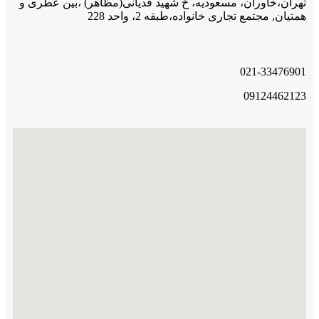
تهران،خاوران، مسعودیه، خ شهید قدیانی(مظاهر) ،بین عطری و
همتیان, مجتمع تجاری خانواده،طبقه 2، واحد 228
021-33476901
09124462123