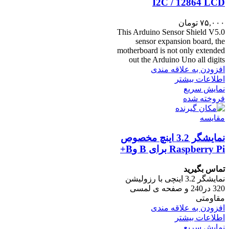
I2C / 12864 LCD
۷۵,۰۰۰
تومان
This Arduino Sensor Shield V5.0
sensor expansion board, the
motherboard is not only extended
out the Arduino Uno all digits
افزودن به علاقه مندی
اطلاعات بیشتر
نمایش سریع
فروخته شده
مقايسه
نمایشگر 3.2 اینچ مخصوص
Raspberry Pi برای B وB+
تماس بگیرید
نمایشگر 3.2 اینچی با رزولیشن
320 در240 و صفحه ی لمسی
مقاومتی
افزودن به علاقه مندی
اطلاعات بیشتر
نمایش سریع