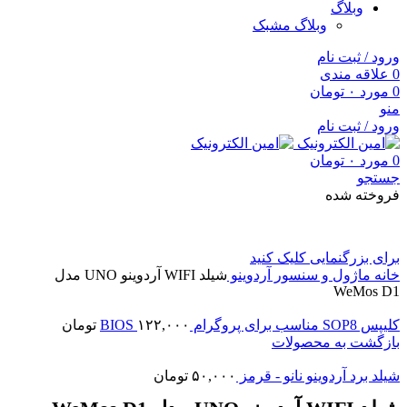
وبلاگ
وبلاگ مشبک
ورود / ثبت نام
0
علاقه مندی
0
مورد
۰
تومان
منو
ورود / ثبت نام
0
مورد
۰
تومان
جستجو
فروخته شده
برای بزرگنمایی کلیک کنید
خانه
ماژول و سنسور
آردوینو
شیلد WIFI آردوینو UNO مدل
WeMos D1
کلیپس SOP8 مناسب برای پروگرام BIOS
۱۲۲,۰۰۰
تومان
بازگشت به محصولات
شیلد برد آردوینو نانو - قرمز
۵۰,۰۰۰
تومان