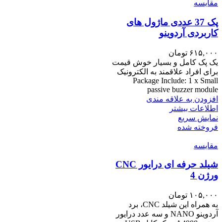
مقايسه
پک 37 عددی ماژول های
کاربردی آردوینو
۶۱۵,۰۰۰
تومان
یک پک کامل و بسیار خوش قیمت
برای افراد علاقمند به الکترونیک
Package Include: 1 x Small
passive buzzer module
افزودن به علاقه مندی
اطلاعات بیشتر
نمایش سریع
فروخته شده
مقايسه
شیلد حرفه ای درایور CNC
ورژن 4
۱۰۵,۰۰۰
تومان
به همراه این شیلد CNC، برد
آردوینو NANO و سه عدد درایور