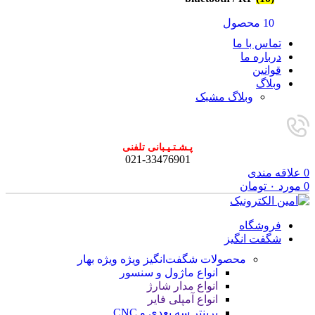
10 محصول
تماس با ما
درباره ما
قوانین
وبلاگ
وبلاگ مشبک
پـشـتـیـبانی تلفنی
021-33476901
0
علاقه مندی
0
مورد
۰
تومان
فروشگاه
شگفت انگیز
محصولات شگفت‌انگیز ویژه
ویژه بهار
انواع ماژول و سنسور
انواع مدار شارژ
انواع آمپلی فایر
پرینتر سه بعدی و CNC