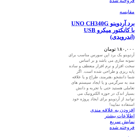
فروخته شده
مقايسه
برد آردوینو UNO CH340G
با کانکتور میکرو USB
(اندرویدی)
۱۸۰,۰۰۰
تومان
آردوینو یک برد اپن سورس مناسب برای
نمونه سازی می باشد و بر اساس
سخت افزار و نرم افزار منعطف و ساده
پایه ریزی و طراحی شده است. اگر
شما دانشجو ،هنرمند، طراح و یا علاقه
مند به سرگرمی و یا ایجاد سیستم های
تعاملی هستید حتی با تجربه و دانش
بسیار اندک در حوزه الکترونیک می
توانید از آردوینو برای ایجاد پروژه خود
استفاده نمایید
!
افزودن به علاقه مندی
اطلاعات بیشتر
نمایش سریع
فروخته شده