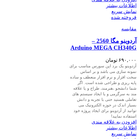
اطلاعات بیشتر
نمایش سریع
فروخته شده
مقايسه
آردوینو مگا 2560 –
Arduino MEGA CH340G
۶۹۰,۰۰۰
تومان
آردوینو یک برد اپن سورس مناسب برای
نمونه سازی می باشد و بر اساس
سخت افزار و نرم افزار منعطف و ساده
پایه ریزی و طراحی شده است. اگر
شما دانشجو ،هنرمند، طراح و یا علاقه
مند به سرگرمی و یا ایجاد سیستم های
تعاملی هستید حتی با تجربه و دانش
بسیار اندک در حوزه الکترونیک می
توانید از آردوینو برای ایجاد پروژه خود
استفاده نمایید
!
افزودن به علاقه مندی
اطلاعات بیشتر
نمایش سریع