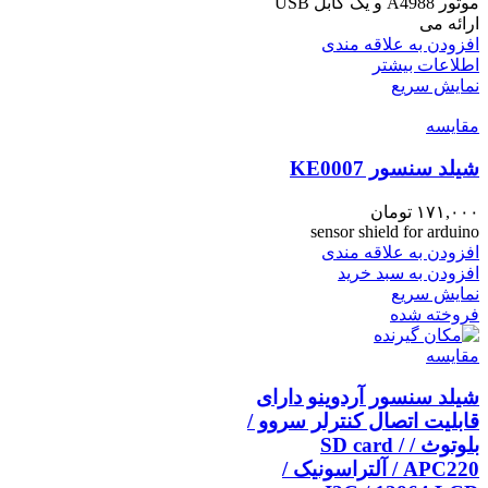
موتور A4988 و یک کابل USB
ارائه می
افزودن به علاقه مندی
اطلاعات بیشتر
نمایش سریع
مقايسه
شیلد سنسور KE0007
۱۷۱,۰۰۰
تومان
sensor shield for arduino
افزودن به علاقه مندی
افزودن به سبد خرید
نمایش سریع
فروخته شده
مقايسه
شیلد سنسور آردوینو دارای
قابلیت اتصال کنترلر سروو /
بلوتوث / SD card /
APC220 / آلتراسونیک /