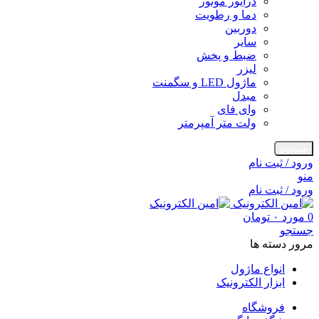
درایور موتور
دما و رطویت
دوربین
سایر
ضبط و پخش
لیزر
ماژول LED و سگمنت
مبدل
وای فای
ولت متر آمپرمتر
جستجو
ورود / ثبت نام
منو
ورود / ثبت نام
0
مورد
۰
تومان
جستجو
مرور دسته ها
انواع ماژول
ابزار الکترونیک
فروشگاه