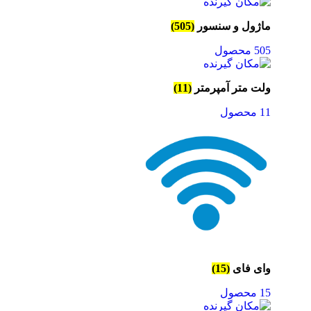
ماژول و سنسور
(505)
505 محصول
ولت متر آمپرمتر
(11)
11 محصول
وای فای
(15)
15 محصول